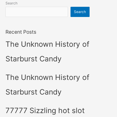
Search
Search
Recent Posts
The Unknown History of
Starburst Candy
The Unknown History of
Starburst Candy
77777 Sizzling hot slot