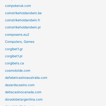
coinpokeruk.com
coinstrikeholdandwin.be
coinstrikeholdandwin.fr
coinstrikeholdandwin.pl
composens.eu2
Computers, Games
corgibet1.gr
corgibet1.pl
corgibets.ca
cosmolotde.com
dafabetcasinoaustralia.com
dazardscasino.com
deltacasinocanada.com
doradobetargentina.com