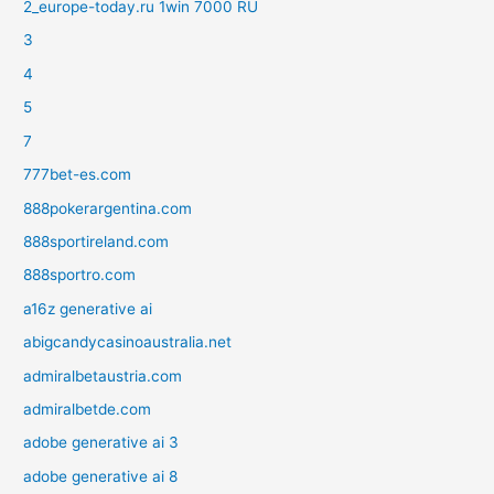
2_europe-today.ru 1win 7000 RU
3
4
5
7
777bet-es.com
888pokerargentina.com
888sportireland.com
888sportro.com
a16z generative ai
abigcandycasinoaustralia.net
admiralbetaustria.com
admiralbetde.com
adobe generative ai 3
adobe generative ai 8