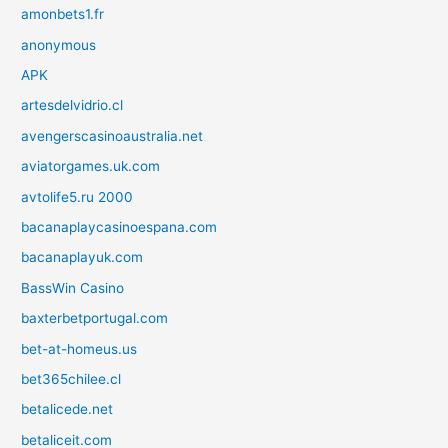
amonbets1.fr
anonymous
APK
artesdelvidrio.cl
avengerscasinoaustralia.net
aviatorgames.uk.com
avtolife5.ru 2000
bacanaplaycasinoespana.com
bacanaplayuk.com
BassWin Casino
baxterbetportugal.com
bet-at-homeus.us
bet365chilee.cl
betalicede.net
betaliceit.com