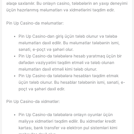
əlaqə saxlanılır. Bu onlayn casino, tələbələrin ən yaxşı deneyimi
üçün hazırlanmış məlumatları və xidmətlərini təqdim edir.
Pin Up Casino-da məlumatlar:
Pin Up Casino-dan giriş üçün tələb olunur və tələbə
məlumatları daxil edilir. Bu məlumatlar tələbənin ismi,
sənati, e-poçt və şəhəri olur.
Pin Up Casino-da tələbələrə hesab yaratmaq üçün bir
dəfədən vəziyyətini təqdim etməli və tələb olunan
məlumatları daxil etməli kimi tələb olunur.
Pin Up Casino-da tələbələrə hesabları təqdim etmək
üçün tələb olunur. Bu hesablar tələbənin ismi, sənati, e-
poçt və şəhəri daxil edir.
Pin Up Casino-da xidmətlər:
Pin Up Casino-da tələbələrə onlayn oyunlar üçün
maliyyə xidmətləri təqdim edilir. Bu xidmətlər kredit
kartası, bank transfer və elektron pul sistemləri kimi