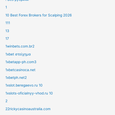
1
10 Best Forex Brokers for Scalping 2026
111
13
17
1winbets.com.br2
1xbet στοίχημα
1xbetapp-ph.com3
1xbetcasinoca.net
1xbetph.net2
1xslot.beregaevo.ru 10
1xslots-oficialnyy-vhod.ru 10
2
22rickycasinoaustralia.com