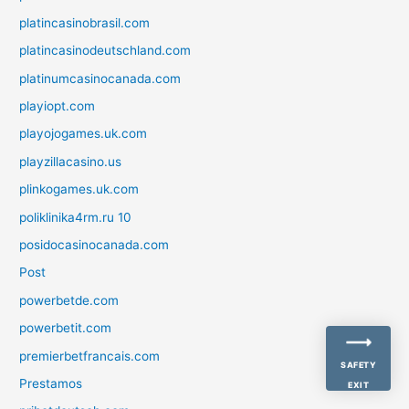
platincasinobrasil.com
platincasinodeutschland.com
platinumcasinocanada.com
playiopt.com
playojogames.uk.com
playzillacasino.us
plinkogames.uk.com
poliklinika4rm.ru 10
posidocasinocanada.com
Post
powerbetde.com
powerbetit.com
premierbetfrancais.com
SAFETY
Prestamos
EXIT