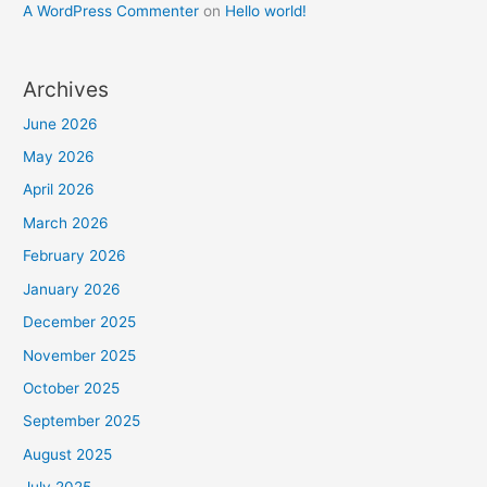
A WordPress Commenter
on
Hello world!
Archives
June 2026
May 2026
April 2026
March 2026
February 2026
January 2026
December 2025
November 2025
October 2025
September 2025
August 2025