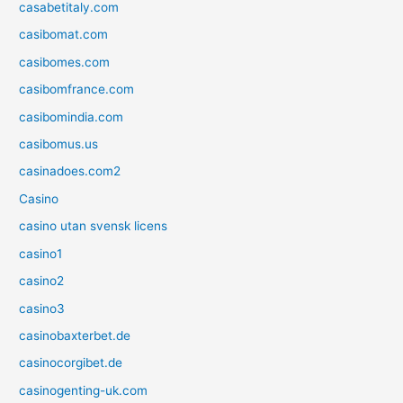
casabetitaly.com
casibomat.com
casibomes.com
casibomfrance.com
casibomindia.com
casibomus.us
casinadoes.com2
Casino
casino utan svensk licens
casino1
casino2
casino3
casinobaxterbet.de
casinocorgibet.de
casinogenting-uk.com