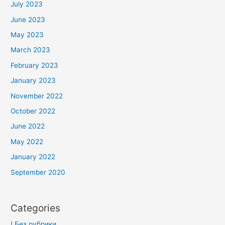
July 2023
June 2023
May 2023
March 2023
February 2023
January 2023
November 2022
October 2022
June 2022
May 2022
January 2022
September 2020
Categories
! Без рубрики