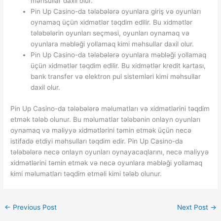
məhsullar daxil olur.
Pin Up Casino-da tələbələrə oyunlara giriş və oyunları
oynamaq üçün xidmətlər təqdim edilir. Bu xidmətlər
tələbələrin oyunları seçməsi, oyunları oynamaq və
oyunlara məbləği yollamaq kimi məhsullar daxil olur.
Pin Up Casino-da tələbələrə oyunlara məbləği yollamaq
üçün xidmətlər təqdim edilir. Bu xidmətlər kredit kartası,
bank transfer və elektron pul sistemləri kimi məhsullar
daxil olur.
Pin Up Casino-da tələbələrə məlumatları və xidmətlərini təqdim
etmək tələb olunur. Bu məlumatlar tələbənin onlayn oyunları
oynamaq və maliyyə xidmətlərini təmin etmək üçün necə
istifadə etdiyi məhsulları təqdim edir. Pin Up Casino-da
tələbələrə necə onlayn oyunları oynayacaqlarını, necə maliyyə
xidmətlərini təmin etmək və necə oyunlara məbləği yollamaq
kimi məlumatları təqdim etməli kimi tələb olunur.
←
Previous Post
Next Post
→