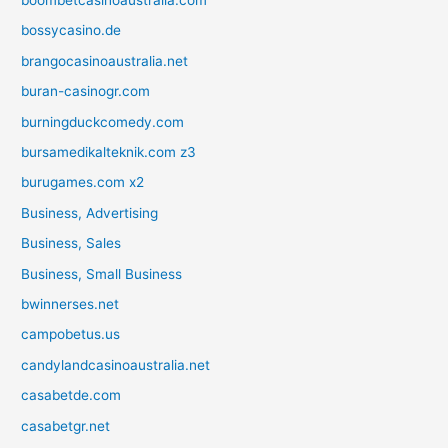
bossycasino.de
brangocasinoaustralia.net
buran-casinogr.com
burningduckcomedy.com
bursamedikalteknik.com z3
burugames.com x2
Business, Advertising
Business, Sales
Business, Small Business
bwinnerses.net
campobetus.us
candylandcasinoaustralia.net
casabetde.com
casabetgr.net