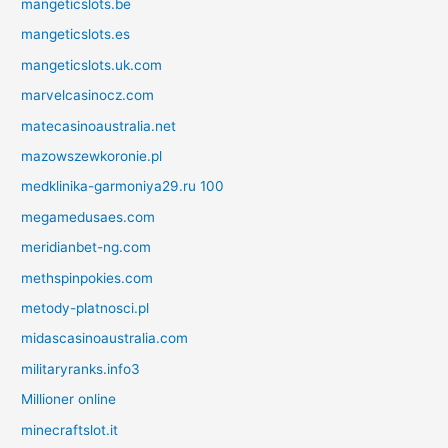
mangeticslots.be
mangeticslots.es
mangeticslots.uk.com
marvelcasinocz.com
matecasinoaustralia.net
mazowszewkoronie.pl
medklinika-garmoniya29.ru 100
megamedusaes.com
meridianbet-ng.com
methspinpokies.com
metody-platnosci.pl
midascasinoaustralia.com
militaryranks.info3
Millioner online
minecraftslot.it