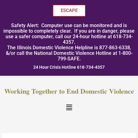
Skip
to
ESCAPE
content
Safety Alert: Computer use can be monitored and is
impossible to completely clear. If you are in danger, please
use a safer computer, call our 24-hour hotline at 618-734-
4357.
The Illinois Domestic Violence Helpline is 877-863-6338,
&/or call the National Domestic Violence Hotline at 1-800-
799-SAFE.
24 Hour Crisis Hotline 618-734-4357
Working Together to End Domestic Violence
Menu