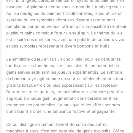
et cinq rangées, caractérisée par un système de paiement en
cascade – également connu sous le nom de « tumbling reels ».
Au lieu des lignes de paiement traditionnelles, le jeu utilise un
système où les symboles victorieux disparaissent et sont
remplacés par de nouveaux, offrant ainsi la possibilité d’obtenir
plusieurs gains consécutifs sur un seul spin. Le thème du jeu
est inspiré des confiseries, avec une palette de couleurs vives
et des symboles représentant divers bonbons et fruits.
La simplicité du jeu en fait un choix idéal pour les débutants,
tandis que ses fonctionnalités spéciales et son potentiel de
gains élevés séduisent les joueurs expérimentés. Le symbole
du bonbon rayé agit comme un scatter, déclenchant des tours
gratuits lorsque trois ou plus apparaissent sur les rouleaux.
Durant ces tours gratuits, un multiplicateur aléatoire peut être
appliqué à chaque gain, augmentant considérablement les
récompenses potentielles. La musique et les effets sonores
contribuent à créer une ambiance festive et engageante.
Ce qui distingue vraiment Sweet Bonanza des autres
machines à sous, c’est son potentiel de gains explosifs. Grâce