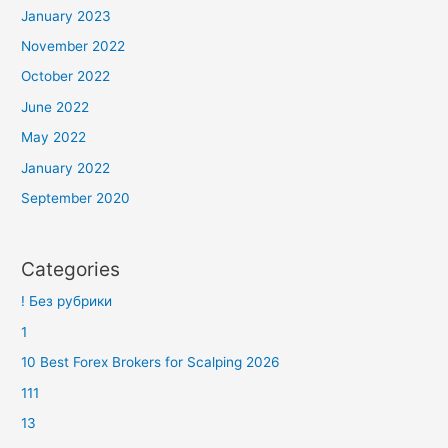
January 2023
November 2022
October 2022
June 2022
May 2022
January 2022
September 2020
Categories
! Без рубрики
1
10 Best Forex Brokers for Scalping 2026
111
13