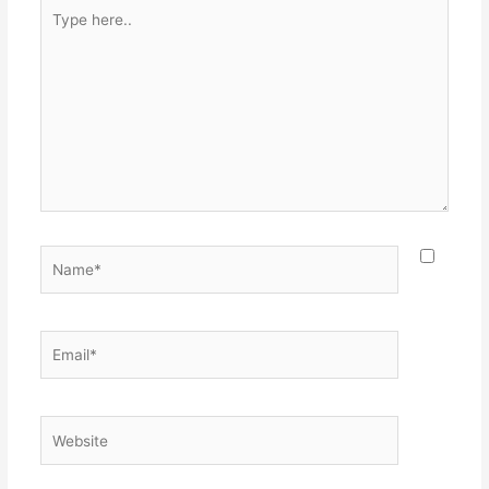
Type
here..
Name*
Email*
Website