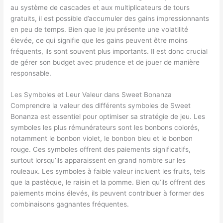
au système de cascades et aux multiplicateurs de tours
gratuits, il est possible d’accumuler des gains impressionnants
en peu de temps. Bien que le jeu présente une volatilité
élevée, ce qui signifie que les gains peuvent être moins
fréquents, ils sont souvent plus importants. Il est donc crucial
de gérer son budget avec prudence et de jouer de manière
responsable.
Les Symboles et Leur Valeur dans Sweet Bonanza
Comprendre la valeur des différents symboles de Sweet
Bonanza est essentiel pour optimiser sa stratégie de jeu. Les
symboles les plus rémunérateurs sont les bonbons colorés,
notamment le bonbon violet, le bonbon bleu et le bonbon
rouge. Ces symboles offrent des paiements significatifs,
surtout lorsqu’ils apparaissent en grand nombre sur les
rouleaux. Les symboles à faible valeur incluent les fruits, tels
que la pastèque, le raisin et la pomme. Bien qu’ils offrent des
paiements moins élevés, ils peuvent contribuer à former des
combinaisons gagnantes fréquentes.