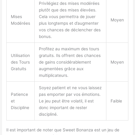
Privilégiez des mises modérées
plutôt que des mises élevées.
Mises
Cela vous permettra de jouer
Moyen
Modérées
plus longtemps et d’augmenter
vos chances de déclencher des
bonus.
Profitez au maximum des tours
Utilisation
gratuits. Ils offrent des chances
des Tours
de gains considérablement
Moyen
Gratuits
augmentées grâce aux
multiplicateurs.
Soyez patient et ne vous laissez
Patience
pas emporter par vos émotions.
et
Le jeu peut être volatil, il est
Faible
Discipline
donc important de rester
discipliné.
Il est important de noter que Sweet Bonanza est un jeu de