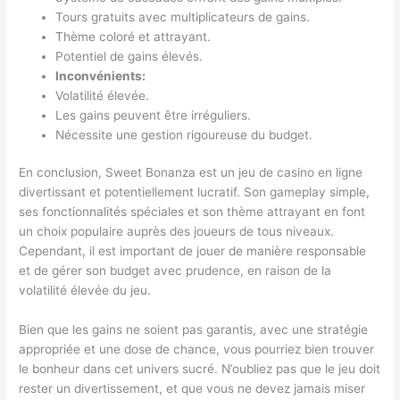
Tours gratuits avec multiplicateurs de gains.
Thème coloré et attrayant.
Potentiel de gains élevés.
Inconvénients:
Volatilité élevée.
Les gains peuvent être irréguliers.
Nécessite une gestion rigoureuse du budget.
En conclusion, Sweet Bonanza est un jeu de casino en ligne
divertissant et potentiellement lucratif. Son gameplay simple,
ses fonctionnalités spéciales et son thème attrayant en font
un choix populaire auprès des joueurs de tous niveaux.
Cependant, il est important de jouer de manière responsable
et de gérer son budget avec prudence, en raison de la
volatilité élevée du jeu.
Bien que les gains ne soient pas garantis, avec une stratégie
appropriée et une dose de chance, vous pourriez bien trouver
le bonheur dans cet univers sucré. N’oubliez pas que le jeu doit
rester un divertissement, et que vous ne devez jamais miser