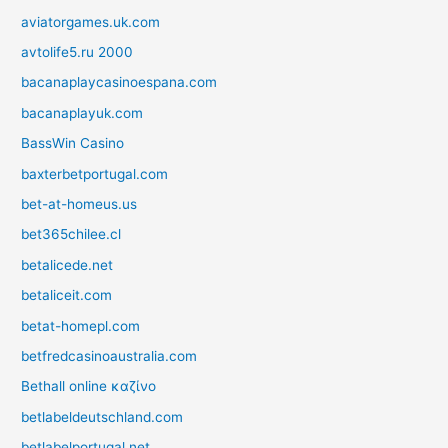
aviatorgames.uk.com
avtolife5.ru 2000
bacanaplaycasinoespana.com
bacanaplayuk.com
BassWin Casino
baxterbetportugal.com
bet-at-homeus.us
bet365chilee.cl
betalicede.net
betaliceit.com
betat-homepl.com
betfredcasinoaustralia.com
Bethall online καζίνο
betlabeldeutschland.com
betlabelportugal.net