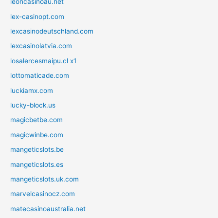
leoncasinoau.net
lex-casinopt.com
lexcasinodeutschland.com
lexcasinolatvia.com
losalercesmaipu.cl x1
lottomaticade.com
luckiamx.com
lucky-block.us
magicbetbe.com
magicwinbe.com
mangeticslots.be
mangeticslots.es
mangeticslots.uk.com
marvelcasinocz.com
matecasinoaustralia.net