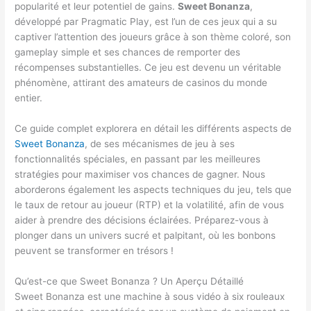
popularité et leur potentiel de gains.
Sweet Bonanza
,
développé par Pragmatic Play, est l’un de ces jeux qui a su
captiver l’attention des joueurs grâce à son thème coloré, son
gameplay simple et ses chances de remporter des
récompenses substantielles. Ce jeu est devenu un véritable
phénomène, attirant des amateurs de casinos du monde
entier.
Ce guide complet explorera en détail les différents aspects de
Sweet Bonanza
, de ses mécanismes de jeu à ses
fonctionnalités spéciales, en passant par les meilleures
stratégies pour maximiser vos chances de gagner. Nous
aborderons également les aspects techniques du jeu, tels que
le taux de retour au joueur (RTP) et la volatilité, afin de vous
aider à prendre des décisions éclairées. Préparez-vous à
plonger dans un univers sucré et palpitant, où les bonbons
peuvent se transformer en trésors !
Qu’est-ce que Sweet Bonanza ? Un Aperçu Détaillé
Sweet Bonanza est une machine à sous vidéo à six rouleaux