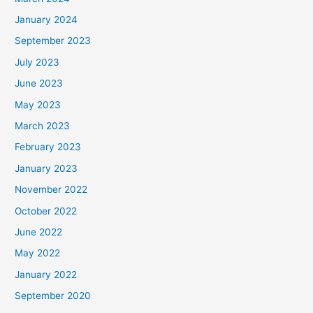
January 2024
September 2023
July 2023
June 2023
May 2023
March 2023
February 2023
January 2023
November 2022
October 2022
June 2022
May 2022
January 2022
September 2020