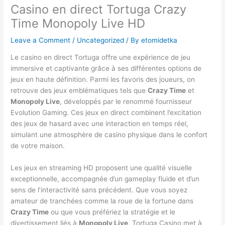
Casino en direct Tortuga Crazy
Time Monopoly Live HD
Leave a Comment
/
Uncategorized
/ By
etomidetka
Le casino en direct Tortuga offre une expérience de jeu
immersive et captivante grâce à ses différentes options de
jeux en haute définition. Parmi les favoris des joueurs, on
retrouve des jeux emblématiques tels que
Crazy Time
et
Monopoly Live
, développés par le renommé fournisseur
Evolution Gaming. Ces jeux en direct combinent l’excitation
des jeux de hasard avec une interaction en temps réel,
simulant une atmosphère de casino physique dans le confort
de votre maison.
Les jeux en streaming HD proposent une qualité visuelle
exceptionnelle, accompagnée d’un gameplay fluide et d’un
sens de l’interactivité sans précédent. Que vous soyez
amateur de tranchées comme la roue de la fortune dans
Crazy Time
ou que vous préfériez la stratégie et le
divertissement liés à
Monopoly Live
, Tortuga Casino met à