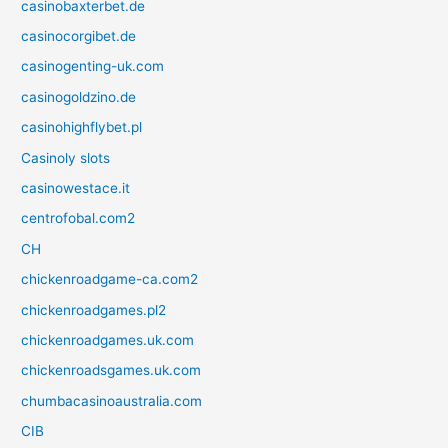
casinobaxterbet.de
casinocorgibet.de
casinogenting-uk.com
casinogoldzino.de
casinohighflybet.pl
Casinoly slots
casinowestace.it
centrofobal.com2
CH
chickenroadgame-ca.com2
chickenroadgames.pl2
chickenroadgames.uk.com
chickenroadsgames.uk.com
chumbacasinoaustralia.com
CIB