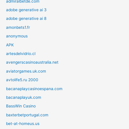
admiralbetde.com
adobe generative ai 3
adobe generative ai 8
amonbets1.fr
anonymous
APK
artesdelvidrio.cl
avengerscasinoaustralia.net
aviatorgames.uk.com
avtolife5.ru 2000
bacanaplaycasinoespana.com
bacanaplayuk.com
BassWin Casino
baxterbetportugal.com
bet-at-homeus.us