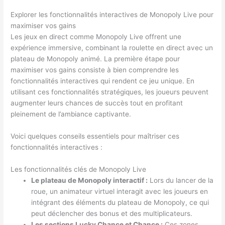
Explorer les fonctionnalités interactives de Monopoly Live pour
maximiser vos gains
Les jeux en direct comme Monopoly Live offrent une
expérience immersive, combinant la roulette en direct avec un
plateau de Monopoly animé. La première étape pour
maximiser vos gains consiste à bien comprendre les
fonctionnalités interactives qui rendent ce jeu unique. En
utilisant ces fonctionnalités stratégiques, les joueurs peuvent
augmenter leurs chances de succès tout en profitant
pleinement de l’ambiance captivante.
Voici quelques conseils essentiels pour maîtriser ces
fonctionnalités interactives :
Les fonctionnalités clés de Monopoly Live
Le plateau de Monopoly interactif :
Lors du lancer de la
roue, un animateur virtuel interagit avec les joueurs en
intégrant des éléments du plateau de Monopoly, ce qui
peut déclencher des bonus et des multiplicateurs.
Les sections Lucky Chance et Chance :
Ces zones