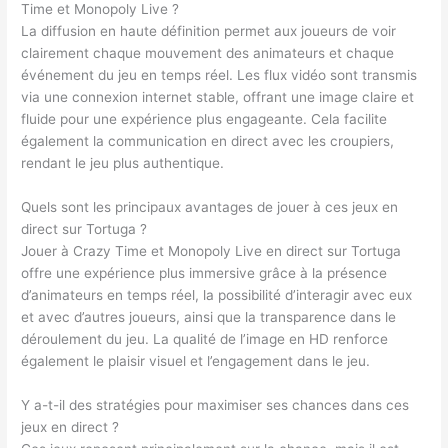
Time et Monopoly Live ?
La diffusion en haute définition permet aux joueurs de voir
clairement chaque mouvement des animateurs et chaque
événement du jeu en temps réel. Les flux vidéo sont transmis
via une connexion internet stable, offrant une image claire et
fluide pour une expérience plus engageante. Cela facilite
également la communication en direct avec les croupiers,
rendant le jeu plus authentique.
Quels sont les principaux avantages de jouer à ces jeux en
direct sur Tortuga ?
Jouer à Crazy Time et Monopoly Live en direct sur Tortuga
offre une expérience plus immersive grâce à la présence
d’animateurs en temps réel, la possibilité d’interagir avec eux
et avec d’autres joueurs, ainsi que la transparence dans le
déroulement du jeu. La qualité de l’image en HD renforce
également le plaisir visuel et l’engagement dans le jeu.
Y a-t-il des stratégies pour maximiser ses chances dans ces
jeux en direct ?