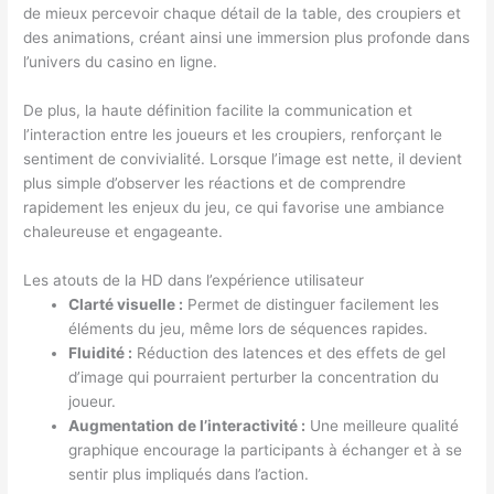
de mieux percevoir chaque détail de la table, des croupiers et
des animations, créant ainsi une immersion plus profonde dans
l’univers du casino en ligne.
De plus, la haute définition facilite la communication et
l’interaction entre les joueurs et les croupiers, renforçant le
sentiment de convivialité. Lorsque l’image est nette, il devient
plus simple d’observer les réactions et de comprendre
rapidement les enjeux du jeu, ce qui favorise une ambiance
chaleureuse et engageante.
Les atouts de la HD dans l’expérience utilisateur
Clarté visuelle :
Permet de distinguer facilement les
éléments du jeu, même lors de séquences rapides.
Fluidité :
Réduction des latences et des effets de gel
d’image qui pourraient perturber la concentration du
joueur.
Augmentation de l’interactivité :
Une meilleure qualité
graphique encourage la participants à échanger et à se
sentir plus impliqués dans l’action.