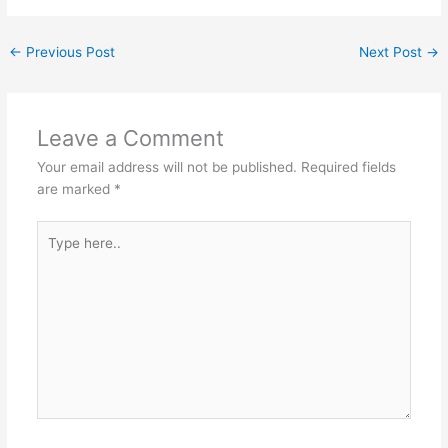
←
Previous Post
Next Post
→
Leave a Comment
Your email address will not be published.
Required fields
are marked
*
Type
here..