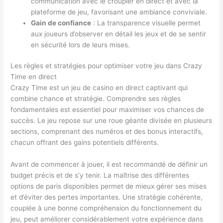
communication avec le croupier en direct et avec la
plateforme de jeu, favorisant une ambiance conviviale.
Gain de confiance
: La transparence visuelle permet
aux joueurs d’observer en détail les jeux et de se sentir
en sécurité lors de leurs mises.
Les règles et stratégies pour optimiser votre jeu dans Crazy
Time en direct
Crazy Time est un jeu de casino en direct captivant qui
combine chance et stratégie. Comprendre ses règles
fondamentales est essentiel pour maximiser vos chances de
succès. Le jeu repose sur une roue géante divisée en plusieurs
sections, comprenant des numéros et des bonus interactifs,
chacun offrant des gains potentiels différents.
Avant de commencer à jouer, il est recommandé de définir un
budget précis et de s’y tenir. La maîtrise des différentes
options de paris disponibles permet de mieux gérer ses mises
et d’éviter des pertes importantes. Une stratégie cohérente,
couplée à une bonne compréhension du fonctionnement du
jeu, peut améliorer considérablement votre expérience dans