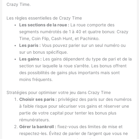
Crazy Time.
Les règles essentielles de Crazy Time
Les sections de la roue :
La roue comporte des
segments numérotés de 1 à 40 et quatre bonus: Crazy
Time, Coin Flip, Cash Hunt, et Pachinko.
Les paris :
Vous pouvez parier sur un seul numéro ou
sur un bonus spécifique.
Les gains :
Les gains dépendent du type de pari et de la
section sur laquelle la roue s’arrête. Les bonus offrent
des possibilités de gains plus importants mais sont
moins fréquents.
Stratégies pour optimiser votre jeu dans Crazy Time
Choisir ses paris :
privilégiez des paris sur des numéros
à faible risque pour sécuriser vos gains et réserver une
partie de votre capital pour tenter les bonus plus
rémunérateurs.
Gérer la bankroll :
fixez-vous des limites de mise et
respectez-les. Évitez de parier de l’argent que vous ne