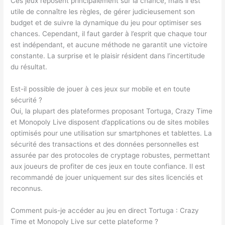
Ces jeux reposent principalement sur la chance, mais il est
utile de connaître les règles, de gérer judicieusement son
budget et de suivre la dynamique du jeu pour optimiser ses
chances. Cependant, il faut garder à l’esprit que chaque tour
est indépendant, et aucune méthode ne garantit une victoire
constante. La surprise et le plaisir résident dans l’incertitude
du résultat.
Est-il possible de jouer à ces jeux sur mobile et en toute
sécurité ?
Oui, la plupart des plateformes proposant Tortuga, Crazy Time
et Monopoly Live disposent d’applications ou de sites mobiles
optimisés pour une utilisation sur smartphones et tablettes. La
sécurité des transactions et des données personnelles est
assurée par des protocoles de cryptage robustes, permettant
aux joueurs de profiter de ces jeux en toute confiance. Il est
recommandé de jouer uniquement sur des sites licenciés et
reconnus.
Comment puis-je accéder au jeu en direct Tortuga : Crazy
Time et Monopoly Live sur cette plateforme ?