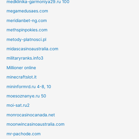
medklinika-garmoniya29.ru 100
megamedusaes.com
meridianbet-ng.com
methspinpokies.com
metody-platnosci.pl
midascasinoaustralia.com
militaryranks.info3
Millioner online
minecraftslot.it
mininformrd.ru 4-8, 10
moesoznanye.ru 50
moi-sat.ru2
monrocasinocanada.net
moonwincasinoaustralia.com
mr-pachode.com