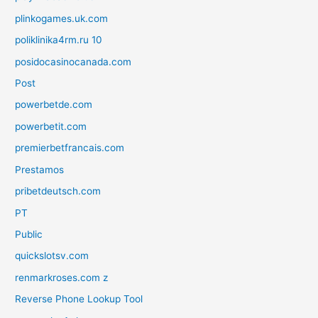
plinkogames.uk.com
poliklinika4rm.ru 10
posidocasinocanada.com
Post
powerbetde.com
powerbetit.com
premierbetfrancais.com
Prestamos
pribetdeutsch.com
PT
Public
quickslotsv.com
renmarkroses.com z
Reverse Phone Lookup Tool