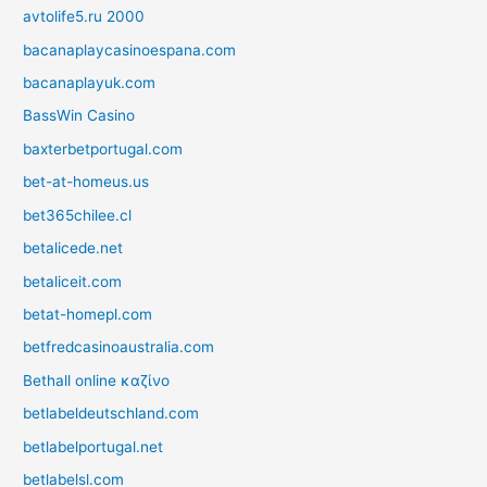
avtolife5.ru 2000
bacanaplaycasinoespana.com
bacanaplayuk.com
BassWin Casino
baxterbetportugal.com
bet-at-homeus.us
bet365chilee.cl
betalicede.net
betaliceit.com
betat-homepl.com
betfredcasinoaustralia.com
Bethall online καζίνο
betlabeldeutschland.com
betlabelportugal.net
betlabelsl.com