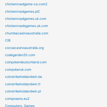
chickenroadgame-ca.com2
chickenroadgames.pl2
chickenroadgames.uk.com
chickenroadsgames.uk.com
chumbacasinoaustralia.com
CIB
cocoacasinoaustralia.org
codegarden20.com
coinpokerdeutschland.com
coinpokeruk.com
coinstrikeholdandwin.be
coinstrikeholdandwin.fr
coinstrikeholdandwin.pl
composens.eu2
Computers, Games