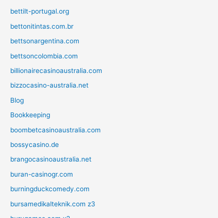
bettilt-portugal.org
bettonitintas.com.br
bettsonargentina.com
bettsoncolombia.com
billionairecasinoaustralia.com
bizzocasino-australia.net
Blog
Bookkeeping
boombetcasinoaustralia.com
bossycasino.de
brangocasinoaustralia.net
buran-casinogr.com
burningduckcomedy.com
bursamedikalteknik.com z3