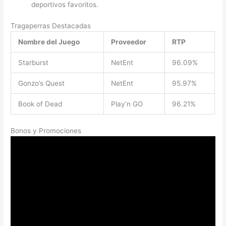
deportivos favoritos.
Tragaperras Destacadas
Nombre del Juego
Proveedor
RTP
Starburst
NetEnt
96.09%
Gonzo’s Quest
NetEnt
95.97%
Book of Dead
Play’n GO
96.21%
Bonos y Promociones