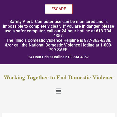
Skip
to
ESCAPE
content
Safety Alert: Computer use can be monitored and is
impossible to completely clear. If you are in danger, please
use a safer computer, call our 24-hour hotline at 618-734-
4357.
The Illinois Domestic Violence Helpline is 877-863-6338,
&/or call the National Domestic Violence Hotline at 1-800-
799-SAFE.
24 Hour Crisis Hotline 618-734-4357
Working Together to End Domestic Violence
Menu