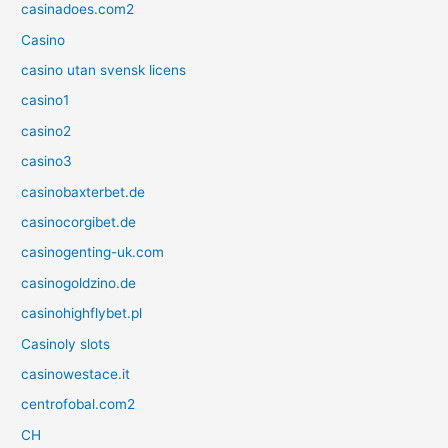
casinadoes.com2
Casino
casino utan svensk licens
casino1
casino2
casino3
casinobaxterbet.de
casinocorgibet.de
casinogenting-uk.com
casinogoldzino.de
casinohighflybet.pl
Casinoly slots
casinowestace.it
centrofobal.com2
CH