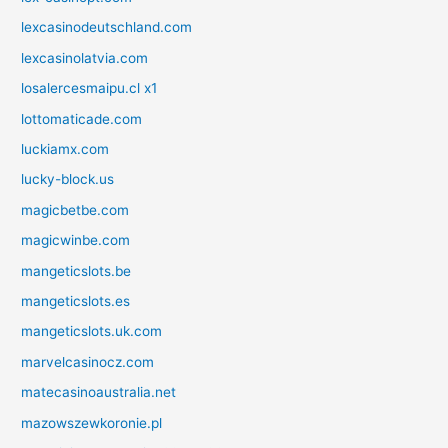
lexcasinodeutschland.com
lexcasinolatvia.com
losalercesmaipu.cl x1
lottomaticade.com
luckiamx.com
lucky-block.us
magicbetbe.com
magicwinbe.com
mangeticslots.be
mangeticslots.es
mangeticslots.uk.com
marvelcasinocz.com
matecasinoaustralia.net
mazowszewkoronie.pl