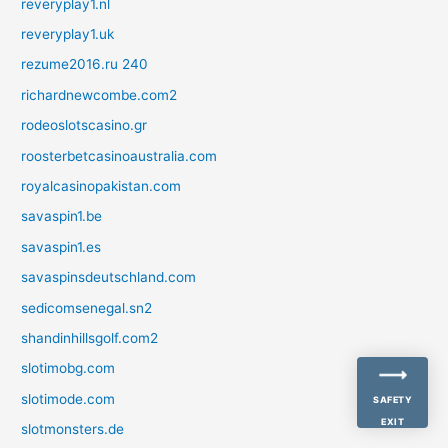
reveryplay1.nl
reveryplay1.uk
rezume2016.ru 240
richardnewcombe.com2
rodeoslotscasino.gr
roosterbetcasinoaustralia.com
royalcasinopakistan.com
savaspin1.be
savaspin1.es
savaspinsdeutschland.com
sedicomsenegal.sn2
shandinhillsgolf.com2
slotimobg.com
slotimode.com
SAFETY
EXIT
slotmonsters.de