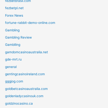
fezbetbrasil.com
fezbetpl.net
Forex News
fortune-rabbit-demo-online.com
Gambling
Gambling Review
Gamblling
gamdomcasinoaustralia.net
gde-mrt.ru
general
gentingcasinoireland.com
gggjog.com
goldbetcasinoaustralia.com
goldenladycasinouk.com
goldzinocasino.ca