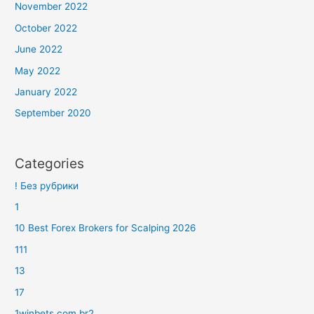
November 2022
October 2022
June 2022
May 2022
January 2022
September 2020
Categories
! Без рубрики
1
10 Best Forex Brokers for Scalping 2026
111
13
17
1winbets.com.br2