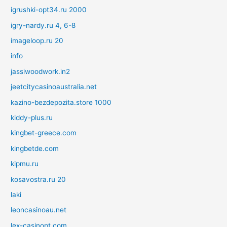
igrushki-opt34.ru 2000
igry-nardy.ru 4, 6-8
imageloop.ru 20
info
jassiwoodwork.in2
jeetcitycasinoaustralia.net
kazino-bezdepozita.store 1000
kiddy-plus.ru
kingbet-greece.com
kingbetde.com
kipmu.ru
kosavostra.ru 20
laki
leoncasinoau.net
lex-casinopt.com