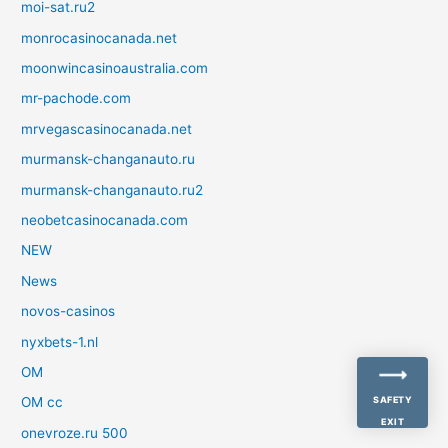
moi-sat.ru2
monrocasinocanada.net
moonwincasinoaustralia.com
mr-pachode.com
mrvegascasinocanada.net
murmansk-changanauto.ru
murmansk-changanauto.ru2
neobetcasinocanada.com
NEW
News
novos-casinos
nyxbets-1.nl
OM
SAFETY
OM cc
EXIT
onevroze.ru 500