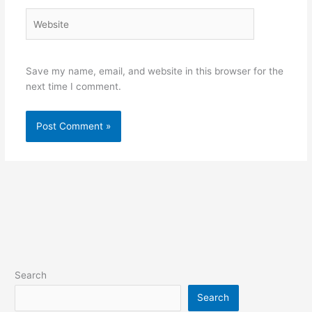
Website
Save my name, email, and website in this browser for the
next time I comment.
Search
Search