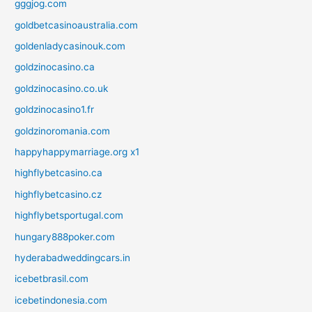
gggjog.com
goldbetcasinoaustralia.com
goldenladycasinouk.com
goldzinocasino.ca
goldzinocasino.co.uk
goldzinocasino1.fr
goldzinoromania.com
happyhappymarriage.org x1
highflybetcasino.ca
highflybetcasino.cz
highflybetsportugal.com
hungary888poker.com
hyderabadweddingcars.in
icebetbrasil.com
icebetindonesia.com