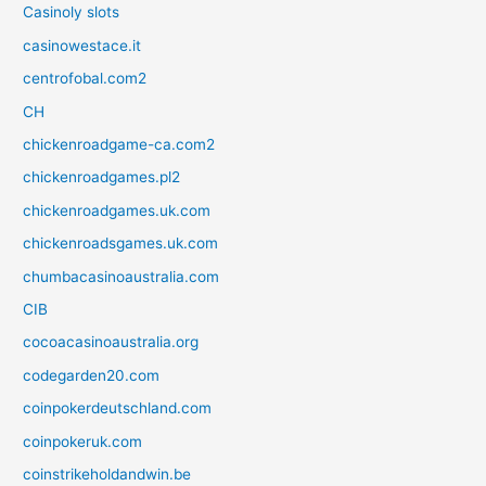
Casinoly slots
casinowestace.it
centrofobal.com2
CH
chickenroadgame-ca.com2
chickenroadgames.pl2
chickenroadgames.uk.com
chickenroadsgames.uk.com
chumbacasinoaustralia.com
CIB
cocoacasinoaustralia.org
codegarden20.com
coinpokerdeutschland.com
coinpokeruk.com
coinstrikeholdandwin.be