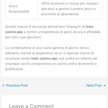
Offre strumenti e risorse per aiutare i
Gioco
giocatori a gestire il proprio gioco e
Responsabile
prevenire la dipendenza.
Queste misure di sicurezza dimostrano l’impegno di
realz
casino app
a fornire un’esperienza di gioco sicura e affidabile
per tutti i suoi giocatori.
La combinazione di una vasta gamma di giochi, bonus
allettanti, metodi di pagamento sicuri e rigorose misure di
sicurezza rende
realz casino app
una scelta eccellente per
chiunque cerchi un’esperienza di casinò online divertente e
gratificante.
←
Previous Post
Next Post
→
Leave a Comment