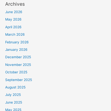
Archives
June 2026
May 2026
April 2026
March 2026
February 2026
January 2026
December 2025
November 2025
October 2025
September 2025
August 2025
July 2025
June 2025
May 2025