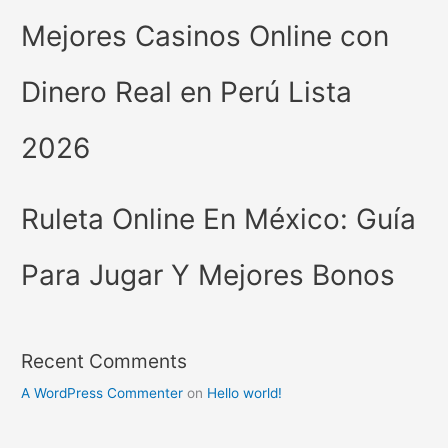
Mejores Casinos Online con
Dinero Real en Perú Lista
2026
Ruleta Online En México: Guía
Para Jugar Y Mejores Bonos
Recent Comments
A WordPress Commenter
on
Hello world!