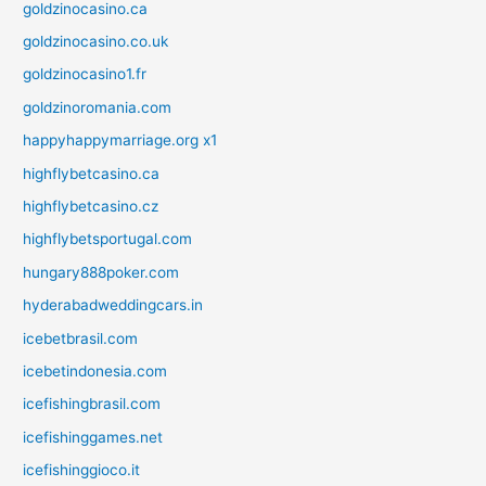
goldzinocasino.ca
goldzinocasino.co.uk
goldzinocasino1.fr
goldzinoromania.com
happyhappymarriage.org x1
highflybetcasino.ca
highflybetcasino.cz
highflybetsportugal.com
hungary888poker.com
hyderabadweddingcars.in
icebetbrasil.com
icebetindonesia.com
icefishingbrasil.com
icefishinggames.net
icefishinggioco.it