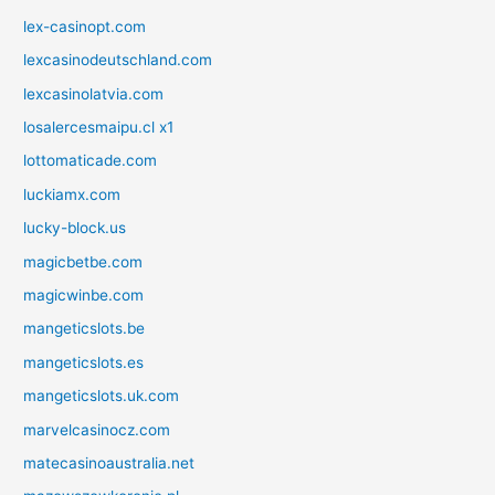
lex-casinopt.com
lexcasinodeutschland.com
lexcasinolatvia.com
losalercesmaipu.cl x1
lottomaticade.com
luckiamx.com
lucky-block.us
magicbetbe.com
magicwinbe.com
mangeticslots.be
mangeticslots.es
mangeticslots.uk.com
marvelcasinocz.com
matecasinoaustralia.net