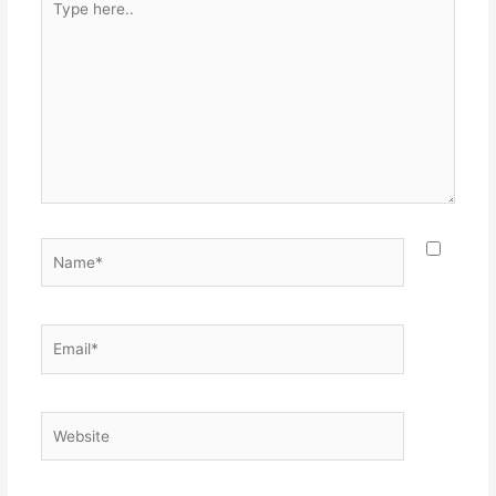
here..
Name*
Email*
Website