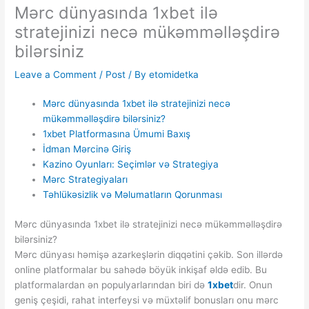
Mərc dünyasında 1xbet ilə
stratejinizi necə mükəmməlləşdirə
bilərsiniz
Leave a Comment
/
Post
/ By
etomidetka
Mərc dünyasında 1xbet ilə stratejinizi necə
mükəmməlləşdirə bilərsiniz?
1xbet Platformasına Ümumi Baxış
İdman Mərcinə Giriş
Kazino Oyunları: Seçimlər və Strategiya
Mərc Strategiyaları
Təhlükəsizlik və Məlumatların Qorunması
Mərc dünyasında 1xbet ilə stratejinizi necə mükəmməlləşdirə
bilərsiniz?
Mərc dünyası həmişə azarkeşlərin diqqətini çəkib. Son illərdə
online platformalar bu sahədə böyük inkişaf əldə edib. Bu
platformalardan ən populyarlarından biri də
1xbet
dir. Onun
geniş çeşidi, rahat interfeysi və müxtəlif bonusları onu mərc