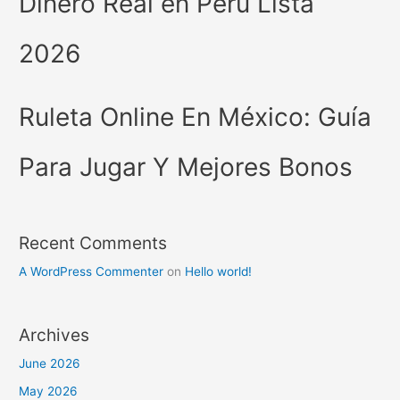
Dinero Real en Perú Lista
2026
Ruleta Online En México: Guía
Para Jugar Y Mejores Bonos
Recent Comments
A WordPress Commenter
on
Hello world!
Archives
June 2026
May 2026