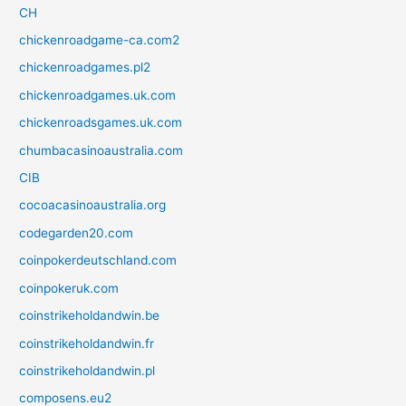
CH
chickenroadgame-ca.com2
chickenroadgames.pl2
chickenroadgames.uk.com
chickenroadsgames.uk.com
chumbacasinoaustralia.com
CIB
cocoacasinoaustralia.org
codegarden20.com
coinpokerdeutschland.com
coinpokeruk.com
coinstrikeholdandwin.be
coinstrikeholdandwin.fr
coinstrikeholdandwin.pl
composens.eu2