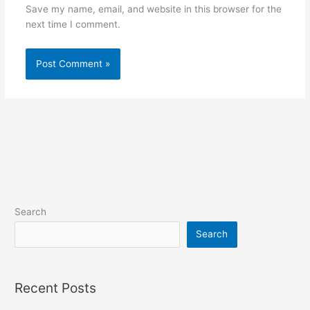
Save my name, email, and website in this browser for the
next time I comment.
Search
Search
Recent Posts