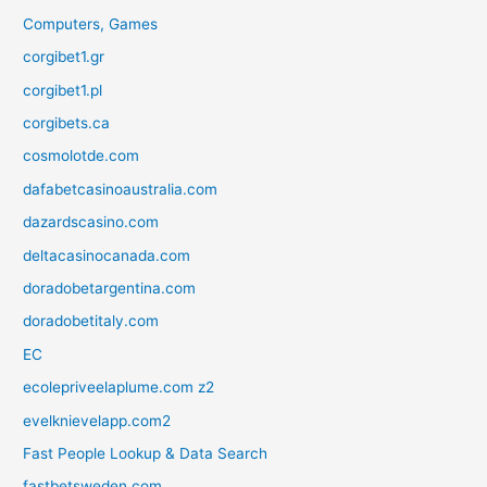
Computers, Games
corgibet1.gr
corgibet1.pl
corgibets.ca
cosmolotde.com
dafabetcasinoaustralia.com
dazardscasino.com
deltacasinocanada.com
doradobetargentina.com
doradobetitaly.com
EC
ecolepriveelaplume.com z2
evelknievelapp.com2
Fast People Lookup & Data Search
fastbetsweden.com