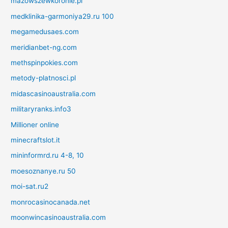
mazowszewkoronie.pl
medklinika-garmoniya29.ru 100
megamedusaes.com
meridianbet-ng.com
methspinpokies.com
metody-platnosci.pl
midascasinoaustralia.com
militaryranks.info3
Millioner online
minecraftslot.it
mininformrd.ru 4-8, 10
moesoznanye.ru 50
moi-sat.ru2
monrocasinocanada.net
moonwincasinoaustralia.com