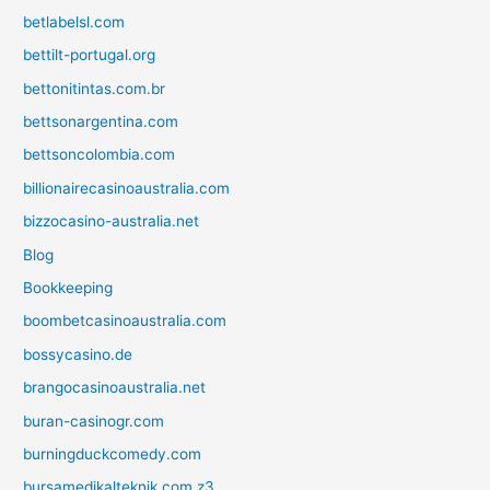
betlabelsl.com
bettilt-portugal.org
bettonitintas.com.br
bettsonargentina.com
bettsoncolombia.com
billionairecasinoaustralia.com
bizzocasino-australia.net
Blog
Bookkeeping
boombetcasinoaustralia.com
bossycasino.de
brangocasinoaustralia.net
buran-casinogr.com
burningduckcomedy.com
bursamedikalteknik.com z3