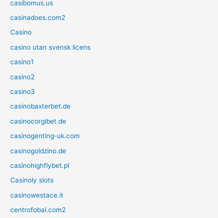
casibomus.us
casinadoes.com2
Casino
casino utan svensk licens
casino1
casino2
casino3
casinobaxterbet.de
casinocorgibet.de
casinogenting-uk.com
casinogoldzino.de
casinohighflybet.pl
Casinoly slots
casinowestace.it
centrofobal.com2