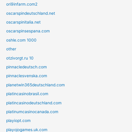
ori9infarm.com2
oscarspindeutschland.net
oscarspinitalia.net
oscarspinsespana.com
oshle.com 1000
other
otzivorgt.ru 10
pinnacledeutsch.com
pinnaclesvenska.com
planetwin365deutschland.com
platincasinobrasil.com
platincasinodeutschland.com
platinumcasinocanada.com
playiopt.com
playojogames.uk.com