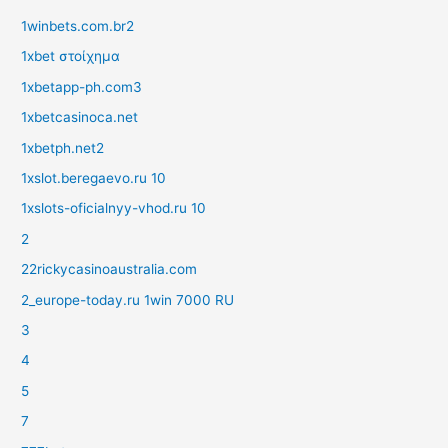
1winbets.com.br2
1xbet στοίχημα
1xbetapp-ph.com3
1xbetcasinoca.net
1xbetph.net2
1xslot.beregaevo.ru 10
1xslots-oficialnyy-vhod.ru 10
2
22rickycasinoaustralia.com
2_europe-today.ru 1win 7000 RU
3
4
5
7