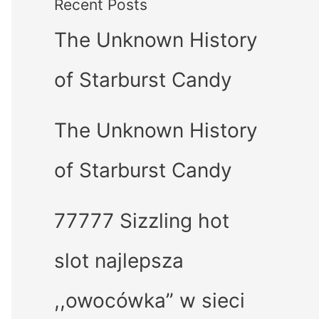
Recent Posts
The Unknown History
of Starburst Candy
The Unknown History
of Starburst Candy
77777 Sizzling hot
slot najlepsza
,,owocówka” w sieci