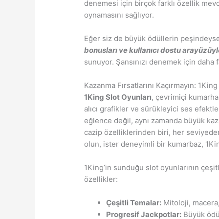
denemesi için birçok farklı özellik me
oynamasını sağlıyor.
Eğer siz de büyük ödüllerin peşindeys
bonusları ve kullanıcı dostu arayüzüyl
sunuyor. Şansınızı denemek için daha fa
Kazanma Fırsatlarını Kaçırmayın: 1King
1King Slot Oyunları
, çevrimiçi kumarh
alıcı grafikler ve sürükleyici ses efekt
eğlence değil, aynı zamanda büyük kaza
cazip özelliklerinden biri, her seviyed
olun, ister deneyimli bir kumarbaz, 1Kin
1King’in sunduğu slot oyunlarının çeşitli
özellikler:
Çeşitli Temalar:
Mitoloji, macera,
Progresif Jackpotlar:
Büyük ödül