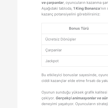
ve çarpanlar
, oyuncuların kazanma şans
Aşağıdaki tabloda,
1 King Bonanza
‘nın
kazanç potansiyelini görebilirsiniz:
Bonus Türü
Ücretsiz Dönüşler
Çarpanlar
Jackpot
Bu etkileyici bonuslar sayesinde, oyu
ciddi kazançlar elde etme fırsatı da yaka
Oyunun sunduğu yüksek grafik kalitesi 
çekiyor.
Gerçekçi animasyonlar ve sür
deneyimi yaşatıyor. Oyuncuların strateji