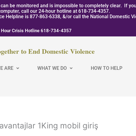
can be monitored and is impossible to completely clear. If you
computer, call our 24-hour hotline at 618-734-4357.
nce Helpline is 877-863-6338, &/or call the National Domestic V
 Hour Crisis Hotline 618-734-4357
gether to End Domestic Violence
E ARE
WHAT WE DO
HOW TO HELP
avantajlar 1King mobil giriş