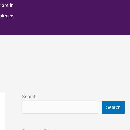
 are in
iolence
Search
Search