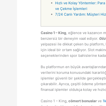
Hızlı ve Kolay Yöntemler: Para
ve Çekme İşlemleri
7/24 Canlı Yardım: Müşteri Hiz
Casino 1 – King
, eğlence ve kazancın 
benzersiz bir deneyim vaat ediyor.
Göz 
yelpazesi ile dikkat çeken bu platform
için ideal bir ortam sağlıyor. Slot maki
seçeneklerinden spor bahislerine kadar
Bu platformun en büyük avantajlarından
verilerini koruma konusundaki kararlılığ
işlemler güvenli bir şekilde gerçekleşti
çıkarabilir. Ayrıca, çeşitli ödeme yönt
finansal işlemler oldukça kolay ve hızlıd
Casino 1 – King,
cömert bonuslar
ve
1k