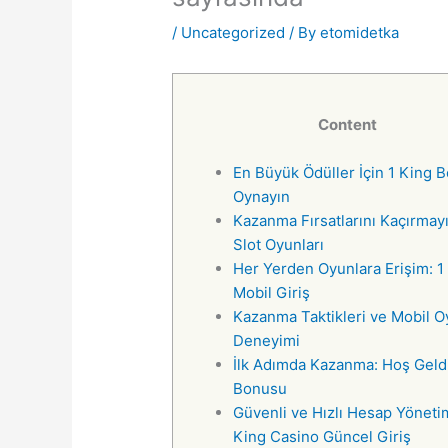
/
Uncategorized
/ By
etomidetka
Content
En Büyük Ödüller İçin 1 King 
Oynayın
Kazanma Fırsatlarını Kaçırmay
Slot Oyunları
Her Yerden Oyunlara Erişim: 1
Mobil Giriş
Kazanma Taktikleri ve Mobil 
Deneyimi
İlk Adımda Kazanma: Hoş Geld
Bonusu
Güvenli ve Hızlı Hesap Yönetim
King Casino Güncel Giriş