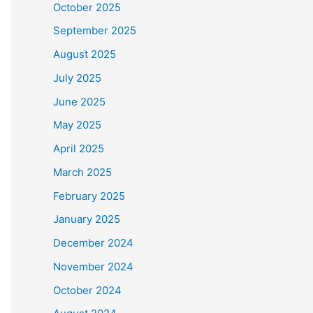
October 2025
September 2025
August 2025
July 2025
June 2025
May 2025
April 2025
March 2025
February 2025
January 2025
December 2024
November 2024
October 2024