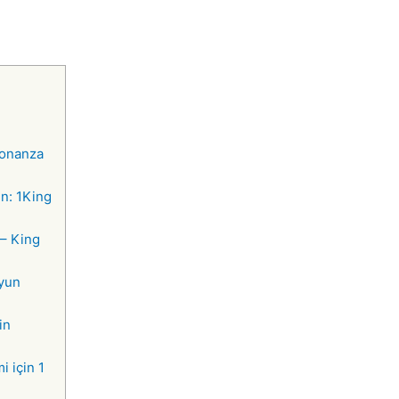
Bonanza
ın: 1King
 – King
Oyun
in
i için 1