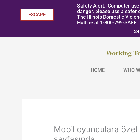
Skip
Safety Alert: Computer use 
to
danger, please use a safer 
ESCAPE
The Illinois Domestic Viole
content
Hotline at 1-800-799-SAFE.
24
Working To
HOME
WHO W
Mobil oyunculara özel 
sayfasında