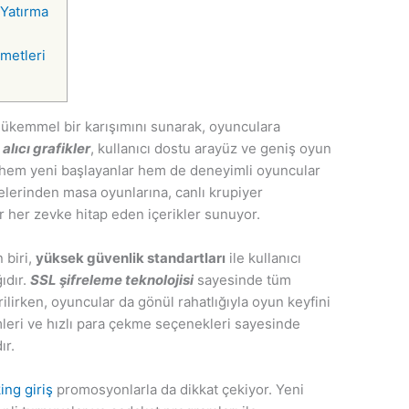
 Yatırma
metleri
mükemmel bir karışımını sunarak, oyunculara
alıcı grafikler
, kullanıcı dostu arayüz ve geniş oyun
, hem yeni başlayanlar hem de deneyimli oyuncular
nelerinden masa oyunlarına, canlı krupiyer
 her zevke hitap eden içerikler sunuyor.
 biri,
yüksek güvenlik standartları
ile kullanıcı
ıdır.
SSL şifreleme teknolojisi
sayesinde tüm
rilirken, oyuncular da gönül rahatlığıyla oyun keyfini
emleri ve hızlı para çekme seçenekleri sayesinde
ır.
ing giriş
promosyonlarla da dikkat çekiyor. Yeni