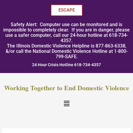
Skip
to
ESCAPE
content
Safety Alert: Computer use can be monitored and is
impossible to completely clear. If you are in danger, please
use a safer computer, call our 24-hour hotline at 618-734-
4357.
The Illinois Domestic Violence Helpline is 877-863-6338,
&/or call the National Domestic Violence Hotline at 1-800-
799-SAFE.
24 Hour Crisis Hotline 618-734-4357
Working Together to End Domestic Violence
Menu