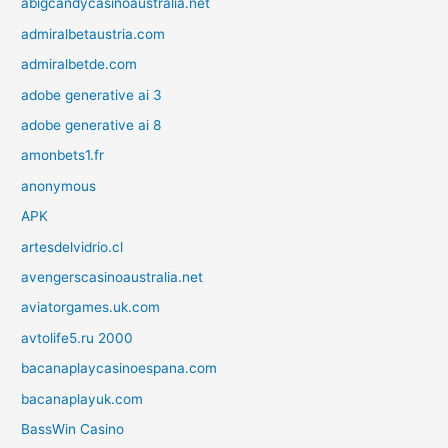
abigcandycasinoaustralia.net
admiralbetaustria.com
admiralbetde.com
adobe generative ai 3
adobe generative ai 8
amonbets1.fr
anonymous
APK
artesdelvidrio.cl
avengerscasinoaustralia.net
aviatorgames.uk.com
avtolife5.ru 2000
bacanaplaycasinoespana.com
bacanaplayuk.com
BassWin Casino