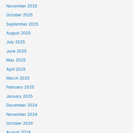
November 2025
October 2025
September 2025
August 2025
July 2025
June 2025
May 2025
April 2025
March 2025
February 2025
January 2025
December 2024
November 2024
October 2024
August 2024