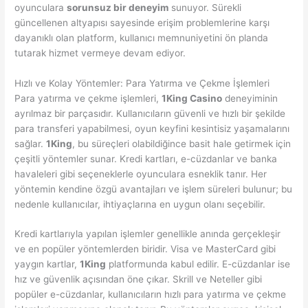
oyunculara
sorunsuz bir deneyim
sunuyor. Sürekli
güncellenen altyapısı sayesinde erişim problemlerine karşı
dayanıklı olan platform, kullanıcı memnuniyetini ön planda
tutarak hizmet vermeye devam ediyor.
Hızlı ve Kolay Yöntemler: Para Yatırma ve Çekme İşlemleri
Para yatırma ve çekme işlemleri,
1King Casino
deneyiminin
ayrılmaz bir parçasıdır. Kullanıcıların güvenli ve hızlı bir şekilde
para transferi yapabilmesi, oyun keyfini kesintisiz yaşamalarını
sağlar.
1King
, bu süreçleri olabildiğince basit hale getirmek için
çeşitli yöntemler sunar. Kredi kartları, e-cüzdanlar ve banka
havaleleri gibi seçeneklerle oyunculara esneklik tanır. Her
yöntemin kendine özgü avantajları ve işlem süreleri bulunur; bu
nedenle kullanıcılar, ihtiyaçlarına en uygun olanı seçebilir.
Kredi kartlarıyla yapılan işlemler genellikle anında gerçekleşir
ve en popüler yöntemlerden biridir. Visa ve MasterCard gibi
yaygın kartlar,
1King
platformunda kabul edilir. E-cüzdanlar ise
hız ve güvenlik açısından öne çıkar. Skrill ve Neteller gibi
popüler e-cüzdanlar, kullanıcıların hızlı para yatırma ve çekme