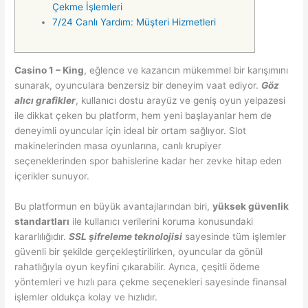
Çekme İşlemleri
7/24 Canlı Yardım: Müşteri Hizmetleri
Casino 1 – King
, eğlence ve kazancın mükemmel bir karışımını
sunarak, oyunculara benzersiz bir deneyim vaat ediyor.
Göz
alıcı grafikler
, kullanıcı dostu arayüz ve geniş oyun yelpazesi
ile dikkat çeken bu platform, hem yeni başlayanlar hem de
deneyimli oyuncular için ideal bir ortam sağlıyor. Slot
makinelerinden masa oyunlarına, canlı krupiyer
seçeneklerinden spor bahislerine kadar her zevke hitap eden
içerikler sunuyor.
Bu platformun en büyük avantajlarından biri,
yüksek güvenlik
standartları
ile kullanıcı verilerini koruma konusundaki
kararlılığıdır.
SSL şifreleme teknolojisi
sayesinde tüm işlemler
güvenli bir şekilde gerçekleştirilirken, oyuncular da gönül
rahatlığıyla oyun keyfini çıkarabilir. Ayrıca, çeşitli ödeme
yöntemleri ve hızlı para çekme seçenekleri sayesinde finansal
işlemler oldukça kolay ve hızlıdır.