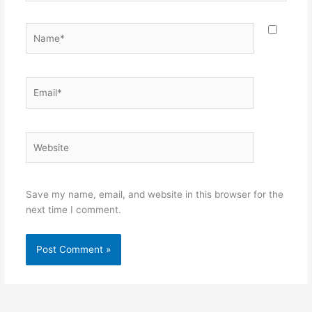
Name*
Email*
Website
Save my name, email, and website in this browser for the
next time I comment.