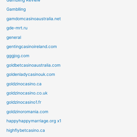
Gamblling
gamdomcasinoaustralia.net
gde-mrt.ru
general
gentingcasinoireland.com
gggjog.com
goldbetcasinoaustralia.com
goldenladycasinouk.com
goldzinocasino.ca
goldzinocasino.co.uk
goldzinocasino1.fr
goldzinoromania.com
happyhappymarriage.org x1
highflybetcasino.ca