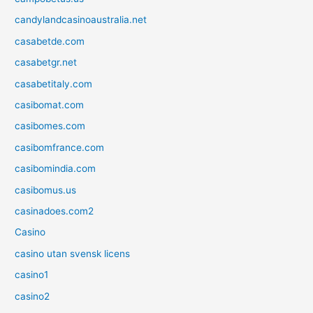
candylandcasinoaustralia.net
casabetde.com
casabetgr.net
casabetitaly.com
casibomat.com
casibomes.com
casibomfrance.com
casibomindia.com
casibomus.us
casinadoes.com2
Casino
casino utan svensk licens
casino1
casino2