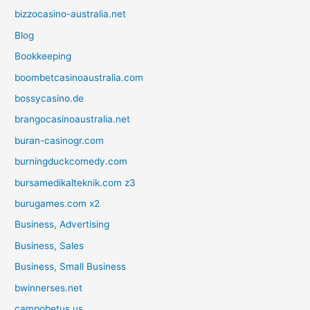
bizzocasino-australia.net
Blog
Bookkeeping
boombetcasinoaustralia.com
bossycasino.de
brangocasinoaustralia.net
buran-casinogr.com
burningduckcomedy.com
bursamedikalteknik.com z3
burugames.com x2
Business, Advertising
Business, Sales
Business, Small Business
bwinnerses.net
campobetus.us