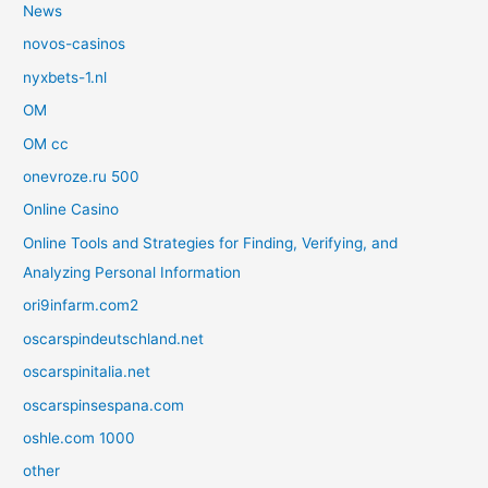
News
novos-casinos
nyxbets-1.nl
OM
OM cc
onevroze.ru 500
Online Casino
Online Tools and Strategies for Finding, Verifying, and
Analyzing Personal Information
ori9infarm.com2
oscarspindeutschland.net
oscarspinitalia.net
oscarspinsespana.com
oshle.com 1000
other