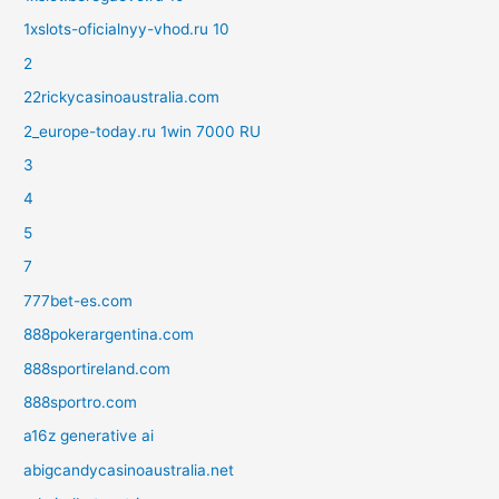
1xslots-oficialnyy-vhod.ru 10
2
22rickycasinoaustralia.com
2_europe-today.ru 1win 7000 RU
3
4
5
7
777bet-es.com
888pokerargentina.com
888sportireland.com
888sportro.com
a16z generative ai
abigcandycasinoaustralia.net