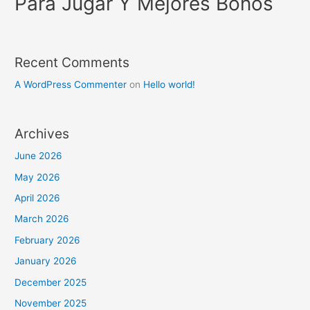
Para Jugar Y Mejores Bonos
Recent Comments
A WordPress Commenter
on
Hello world!
Archives
June 2026
May 2026
April 2026
March 2026
February 2026
January 2026
December 2025
November 2025