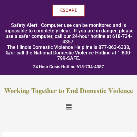
Skip
to
ESCAPE
content
Safety Alert: Computer use can be monitored and is
impossible to completely clear. If you are in danger, please
use a safer computer, call our 24-hour hotline at 618-734-
4357.
The Illinois Domestic Violence Helpline is 877-863-6338,
&/or call the National Domestic Violence Hotline at 1-800-
799-SAFE.
24 Hour Crisis Hotline 618-734-4357
Working Together to End Domestic Violence
Menu