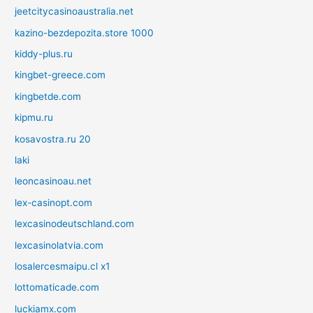
jeetcitycasinoaustralia.net
kazino-bezdepozita.store 1000
kiddy-plus.ru
kingbet-greece.com
kingbetde.com
kipmu.ru
kosavostra.ru 20
laki
leoncasinoau.net
lex-casinopt.com
lexcasinodeutschland.com
lexcasinolatvia.com
losalercesmaipu.cl x1
lottomaticade.com
luckiamx.com