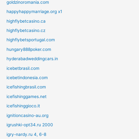
goldzinoromania.com
happyhappymarriage.org x1
highflybetcasino.ca
highflybetcasino.cz
highflybetsportugal.com
hungary888poker.com
hyderabadweddingcars.in
icebetbrasil.com
icebetindonesia.com
icefishingbrasil.com
icefishinggames.net
icefishinggioco.it
ignitioncasino-au.org
igrushki-opt34.ru 2000
igry-nardy.ru 4, 6-8