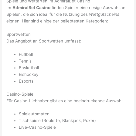
Spiele und Wettarten im AdmiralBet Casino
Im
AdmiralBet Casino
finden Spieler eine riesige Auswahl an
Spielen, die sich ideal für die Nutzung des
Wettgutscheins
eignen. Hier sind einige der beliebtesten Kategorien:
Sportwetten
Das Angebot an Sportwetten umfasst:
Fußball
Tennis
Basketball
Eishockey
Esports
Casino-Spiele
Für Casino-Liebhaber gibt es eine beeindruckende Auswahl:
Spielautomaten
Tischspiele (Roulette, Blackjack, Poker)
Live-Casino-Spiele