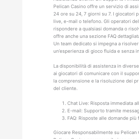
Pelican Casino offre un servizio di assi
24 ore su 24, 7 giorni su 7. I giocatori 
live, e-mail o telefono. Gli operatori de
rispondere a qualsiasi domanda o risol
offre anche una sezione FAQ dettagliat
Un team dedicato si impegna a risolv
un’esperienza di gioco fluida e senza i
La disponibilità di assistenza in divers
ai giocatori di comunicare con il suppor
la comprensione e la risoluzione dei p
del cliente.
Chat Live: Risposta immediata a
E-mail: Supporto tramite messagg
FAQ: Risposte alle domande più 
Giocare Responsabilmente su Pelican