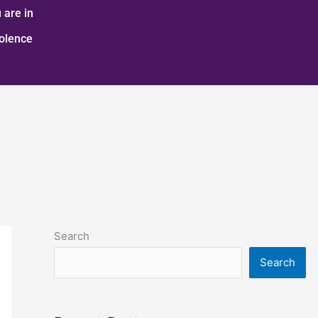
 are in
iolence
Search
Search