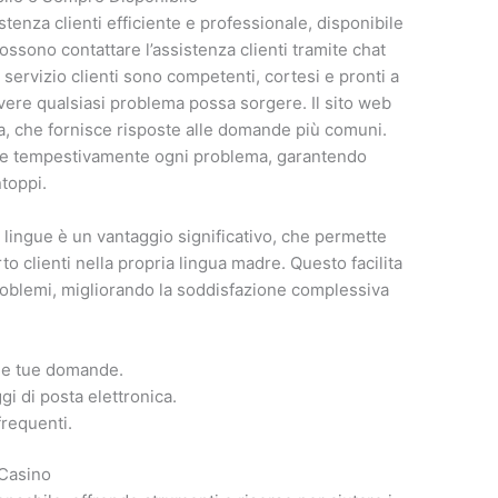
stenza clienti efficiente e professionale, disponibile
possono contattare l’assistenza clienti tramite chat
l servizio clienti sono competenti, cortesi e pronti a
vere qualsiasi problema possa sorgere. Il sito web
a, che fornisce risposte alle domande più comuni.
ere tempestivamente ogni problema, garantendo
ntoppi.
e lingue è un vantaggio significativo, che permette
to clienti nella propria lingua madre. Questo facilita
roblemi, migliorando la soddisfazione complessiva
lle tue domande.
i di posta elettronica.
frequenti.
 Casino