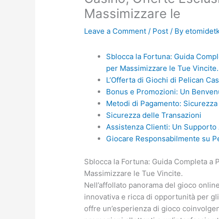
Massimizzare le
Leave a Comment
/
Post
/ By
etomidet
Sblocca la Fortuna: Guida Comple
per Massimizzare le Tue Vincite.
L’Offerta di Giochi di Pelican C
Bonus e Promozioni: Un Benvenu
Metodi di Pagamento: Sicurezza
Sicurezza delle Transazioni
Assistenza Clienti: Un Supporto 
Giocare Responsabilmente su Pe
Sblocca la Fortuna: Guida Completa a P
Massimizzare le Tue Vincite.
Nell’affollato panorama del gioco onlin
innovativa e ricca di opportunità per gl
offre un’esperienza di gioco coinvolgen