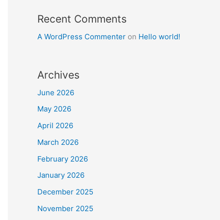
Recent Comments
A WordPress Commenter
on
Hello world!
Archives
June 2026
May 2026
April 2026
March 2026
February 2026
January 2026
December 2025
November 2025