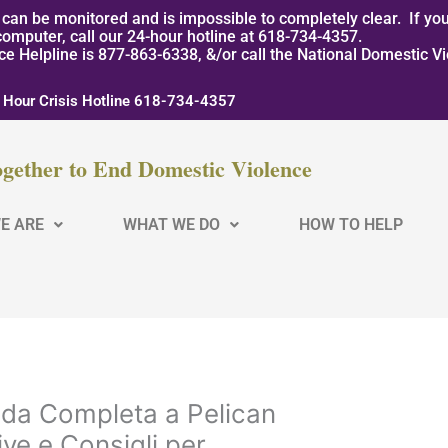
can be monitored and is impossible to completely clear. If you
computer, call our 24-hour hotline at 618-734-4357.
nce Helpline is 877-863-6338, &/or call the National Domestic V
 Hour Crisis Hotline 618-734-4357
gether to End Domestic Violence
E ARE
WHAT WE DO
HOW TO HELP
ida Completa a Pelican
ive e Consigli per