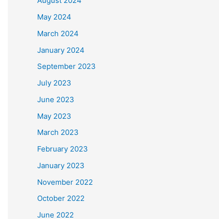
August 2024
May 2024
March 2024
January 2024
September 2023
July 2023
June 2023
May 2023
March 2023
February 2023
January 2023
November 2022
October 2022
June 2022