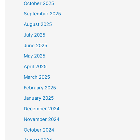
October 2025
September 2025
August 2025
July 2025
June 2025
May 2025
April 2025
March 2025
February 2025
January 2025
December 2024
November 2024
October 2024