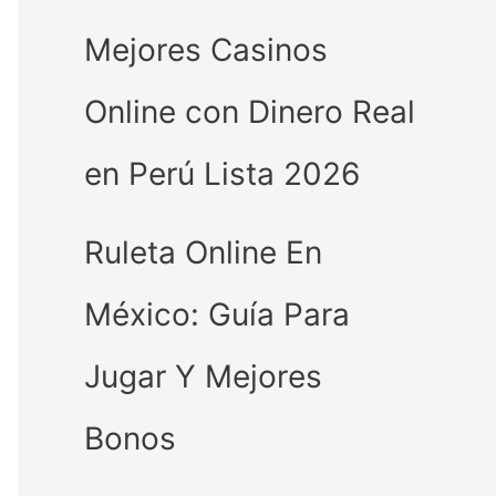
Mejores Casinos
Online con Dinero Real
en Perú Lista 2026
Ruleta Online En
México: Guía Para
Jugar Y Mejores
Bonos