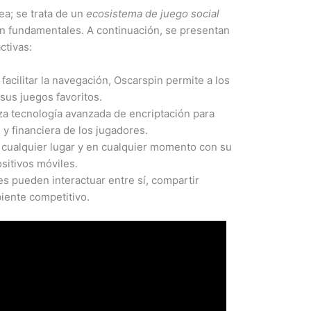
ea; se trata de un
ecosistema de juego social
on fundamentales. A continuación, se presentan
ctivas:
acilitar la navegación, Oscarspin permite a los
sus juegos favoritos.
za tecnología avanzada de encriptación para
 y financiera de los jugadores.
cualquier lugar y en cualquier momento con su
sitivos móviles.
s pueden interactuar entre sí, compartir
biente competitivo.