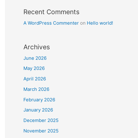
Recent Comments
A WordPress Commenter
on
Hello world!
Archives
June 2026
May 2026
April 2026
March 2026
February 2026
January 2026
December 2025
November 2025