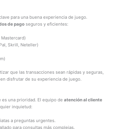
clave para una buena experiencia de juego.
dos de pago
seguros y eficientes:
, Mastercard)
l, Skrill, Neteller)
um)
izar que las transacciones sean rápidas y seguras,
en disfrutar de su experiencia de juego.
te es una prioridad. El equipo de
atención al cliente
quier inquietud:
atas a preguntas urgentes.
llado para consultas más complejas.