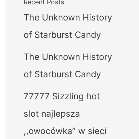
Recent Posts
The Unknown History
of Starburst Candy
The Unknown History
of Starburst Candy
77777 Sizzling hot
slot najlepsza
,,owocówka” w sieci