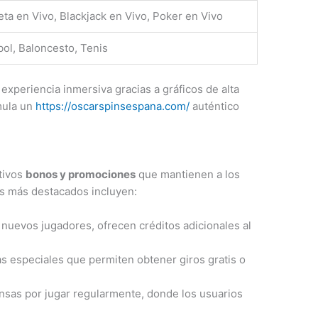
eta en Vivo, Blackjack en Vivo, Poker en Vivo
bol, Baloncesto, Tenis
experiencia inmersiva gracias a gráficos de alta
mula un
https://oscarspinsespana.com/
auténtico
tivos
bonos y promociones
que mantienen a los
s más destacados incluyen:
 nuevos jugadores, ofrecen créditos adicionales al
s especiales que permiten obtener giros gratis o
as por jugar regularmente, donde los usuarios