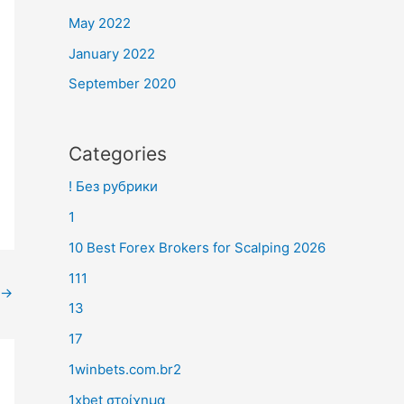
May 2022
January 2022
September 2020
Categories
! Без рубрики
1
10 Best Forex Brokers for Scalping 2026
111
→
13
17
1winbets.com.br2
1xbet στοίχημα