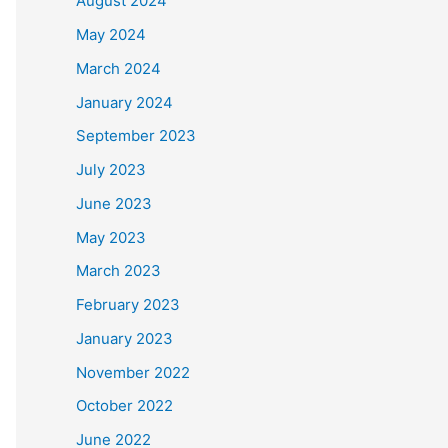
August 2024
May 2024
March 2024
January 2024
September 2023
July 2023
June 2023
May 2023
March 2023
February 2023
January 2023
November 2022
October 2022
June 2022