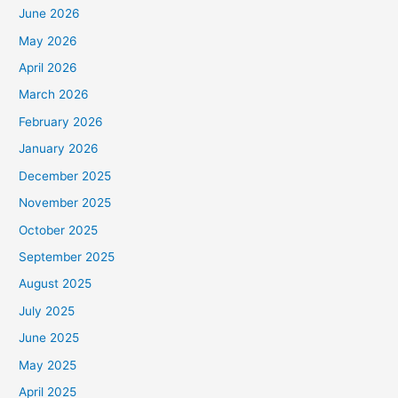
June 2026
May 2026
April 2026
March 2026
February 2026
January 2026
December 2025
November 2025
October 2025
September 2025
August 2025
July 2025
June 2025
May 2025
April 2025