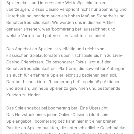
Spielerlebnis und interessante Wettmöglichkeiten zu
überzeugen. Dieses Casino verspricht nicht nur Spannung und
Unterhaltung, sondern auch ein hohes Maß an Sicherheit und
Benutzerfreundlichkeit. Wir werden uns in diesem Artikel
genauer ansehen, was ‘boomerang bet’ auszeichnet und
welche Vorteile und potenziellen Nachteile es bietet.
Das Angebot an Spielen ist vielfältig und reicht von
klassischen Spielautomaten über Tischspiele bis hin zu Live-
Casino-Erlebnissen. Ein besonderer Fokus liegt auf der
Benutzerfreundlichkeit der Plattform, die sowohl für Anfänger
als auch für erfahrene Spieler leicht zu bedienen sein soll.
Darüber hinaus bietet ‘boomerang bet’ regelmäßig Aktionen
und Boni an, um neue Spieler zu gewinnen und bestehende
Kunden zu binden.
Das Spielangebot bei boomerang bet: Eine Übersicht
Das Herzstück eines jeden Online-Casinos bildet sein
Spielangebot. ‘boomerang bet’ kann hier mit einer breiten
Palette an Spielen punkten, die unterschiedliche Geschmäcker