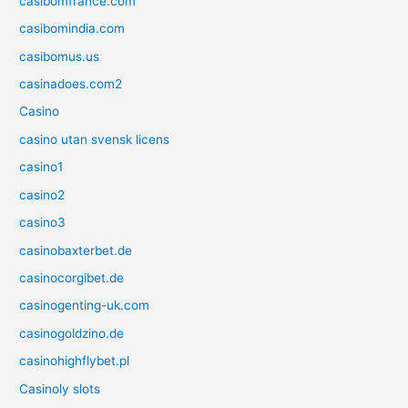
casibomfrance.com
casibomindia.com
casibomus.us
casinadoes.com2
Casino
casino utan svensk licens
casino1
casino2
casino3
casinobaxterbet.de
casinocorgibet.de
casinogenting-uk.com
casinogoldzino.de
casinohighflybet.pl
Casinoly slots