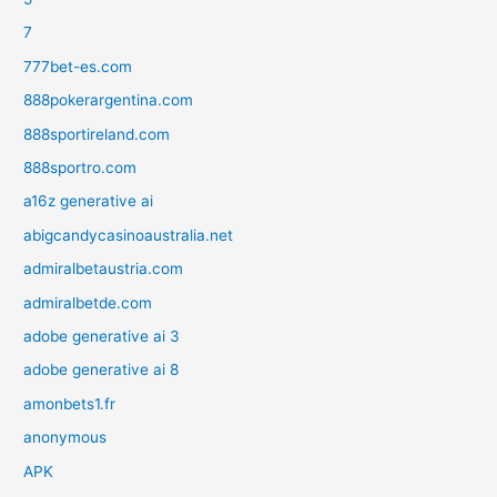
7
777bet-es.com
888pokerargentina.com
888sportireland.com
888sportro.com
a16z generative ai
abigcandycasinoaustralia.net
admiralbetaustria.com
admiralbetde.com
adobe generative ai 3
adobe generative ai 8
amonbets1.fr
anonymous
APK