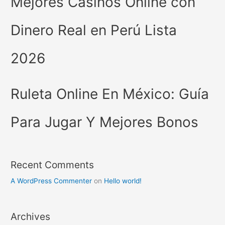
Mejores Casinos Online con
Dinero Real en Perú Lista
2026
Ruleta Online En México: Guía
Para Jugar Y Mejores Bonos
Recent Comments
A WordPress Commenter
on
Hello world!
Archives