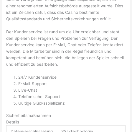
einer renommierten Aufsichtsbehörde ausgestellt wurde. Dies
ist ein Zeichen dafür, dass das Casino bestimmte
Qualitätsstandards und Sicherheitsvorkehrungen erfüllt.
Der Kundenservice ist rund um die Uhr erreichbar und steht
den Spielern bei Fragen und Problemen zur Verfügung. Der
Kundenservice kann per E-Mail, Chat oder Telefon kontaktiert
werden. Die Mitarbeiter sind in der Regel freundlich und
kompetent und bemühen sich, die Anliegen der Spieler schnell
und effizient zu bearbeiten.
24/7 Kundenservice
E-Mail-Support
Live-Chat
Telefonischer Support
Gültige Glücksspiellizenz
Sicherheitsmaßnahmen
Details
Datenverschlüsselung
SSL-Technologie