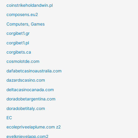
coinstrikeholdandwin.pl
composens.eu2
Computers, Games
corgibet1.gr
corgibet1.pl
corgibets.ca
cosmolotde.com
dafabetcasinoaustralia.com
dazardscasino.com
deltacasinocanada.com
doradobetargentina.com
doradobetitaly.com
EC
ecolepriveelaplume.com z2
evelknievelapp.com2