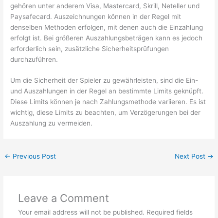
gehören unter anderem Visa, Mastercard, Skrill, Neteller und
Paysafecard. Auszeichnungen können in der Regel mit
denselben Methoden erfolgen, mit denen auch die Einzahlung
erfolgt ist. Bei größeren Auszahlungsbeträgen kann es jedoch
erforderlich sein, zusätzliche Sicherheitsprüfungen
durchzuführen.
Um die Sicherheit der Spieler zu gewährleisten, sind die Ein-
und Auszahlungen in der Regel an bestimmte Limits geknüpft.
Diese Limits können je nach Zahlungsmethode variieren. Es ist
wichtig, diese Limits zu beachten, um Verzögerungen bei der
Auszahlung zu vermeiden.
←
Previous Post
Next Post
→
Leave a Comment
Your email address will not be published.
Required fields