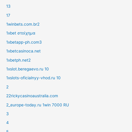
13
17
1winbets.com.br2
1xbet στοίχημα
1xbetapp-ph.com3
1xbetcasinoca.net
1xbetph.net2
1xslot.beregaevo.ru 10
1xslots-oficialnyy-vhod.ru 10
2
22rickycasinoaustralia.com
2_europe-today.ru 1win 7000 RU
3
4
5