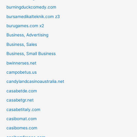
burningduckcomedy.com
bursamedikalteknik.com z3
burugames.com x2
Business, Advertising
Business, Sales
Business, Small Business
bwinnerses.net
campobetus.us
candylandcasinoaustralia.net
casabetde.com
casabetgr.net
casabetitaly.com
casibomat.com
casibomes.com