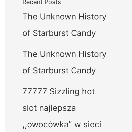
Recent Posts
The Unknown History
of Starburst Candy
The Unknown History
of Starburst Candy
77777 Sizzling hot
slot najlepsza
,,owocówka” w sieci