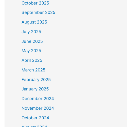
October 2025
September 2025
August 2025
July 2025
June 2025
May 2025
April 2025
March 2025
February 2025
January 2025
December 2024
November 2024
October 2024