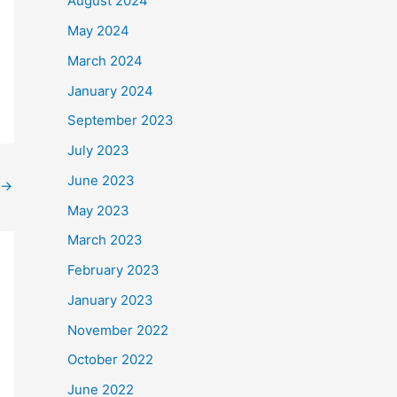
August 2024
May 2024
March 2024
January 2024
September 2023
July 2023
June 2023
→
May 2023
March 2023
February 2023
January 2023
November 2022
October 2022
June 2022