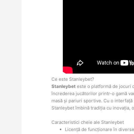
Ce este Stanleybet?
Stanleybet
este o platformă de jocuri 
încrederea jucătorilor printr-o gamă vari
masă și pariuri sportive. Cu o interfață
Stanleybet îmbină tradiția cu inovația, 
Caracteristici cheie ale Stanleybet
Licență de funcționare în diverse 