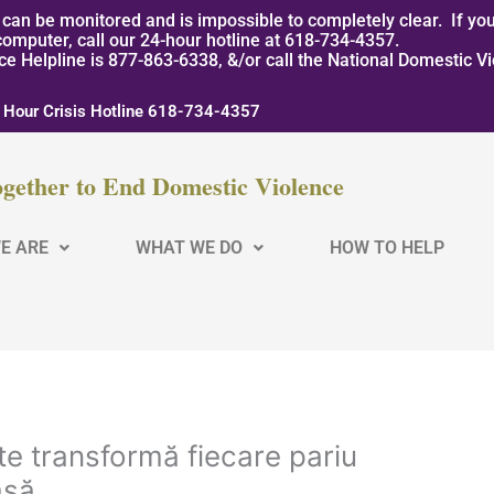
can be monitored and is impossible to completely clear. If you
computer, call our 24-hour hotline at 618-734-4357.
nce Helpline is 877-863-6338, &/or call the National Domestic V
 Hour Crisis Hotline 618-734-4357
gether to End Domestic Violence
E ARE
WHAT WE DO
HOW TO HELP
ite transformă fiecare pariu
asă