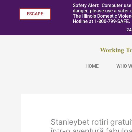
Skip
Safety Alert: Computer use 
to
danger, please use a safer 
ESCAPE
The Illinois Domestic Viole
content
Hotline at 1-800-799-SAFE.
24
Working To
HOME
WHO W
Stanleybet rotiri gratu
într-o aventură fabulo