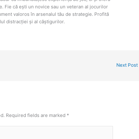
e. Fie că ești un novice sau un veteran al jocurilor
rument valoros în arsenalul tău de strategie. Profită
l distracției și al câștigurilor.
Next Post
ed.
Required fields are marked
*