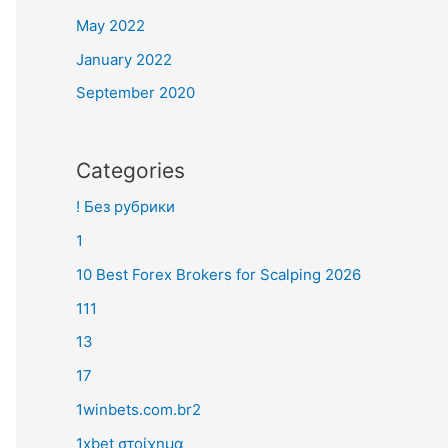
May 2022
January 2022
September 2020
Categories
! Без рубрики
1
10 Best Forex Brokers for Scalping 2026
111
13
17
1winbets.com.br2
1xbet στοίχημα