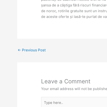
șansa de a câștiga fără riscuri financiar
de noroc, rotirile gratuite sunt un inst
de aceste oferte și lasă-te purtat de valu
←
Previous Post
Leave a Comment
Your email address will not be publish
Type
here..