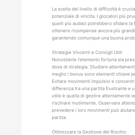
La scelta del livello di difficoltà è cruc
potenziale di vincita. I giocatori più pr
quelli più audaci potrebbero sfidare la f
ottenere ricompense ancora più grandi. L
garantendo comunque una buona probab
Strategie Vincenti e Consigli Utili
Nonostante l’elemento fortuna sia pr
dose di strategia. Studiare attentamente 
meglio i bonus sono elementi chiave pe
Evitare movimenti impulsivi e concentra
differenza tra una partita frustrante e u
utile è quella di gestire attentamente l
rischiare inutilmente. Osservare atten
prevedere i loro movimenti può aiutare a
partita.
Ottimizzare la Gestione del Rischio