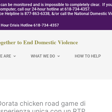
can be monitored and is impossible to completely clear. If you
computer, call our 24-hour hotline at 618-734-4357.
nce Helpline is 877-863-6338, &/or call the National Domestic V
 Hour Crisis Hotline 618-734-4357
gether to End Domestic Violence
E ARE
WHAT WE DO
HOW TO HELP
 Dorata chicken road game di
esperienza unica con un RTP