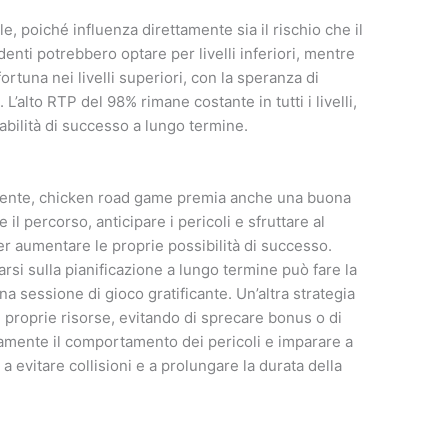
iale, poiché influenza direttamente sia il rischio che il
udenti potrebbero optare per livelli inferiori, mentre
ortuna nei livelli superiori, con la speranza di
’alto RTP del 98% rimane costante in tutti i livelli,
ilità di successo a lungo termine.
esente, chicken road game premia anche una buona
il percorso, anticipare i pericoli e sfruttare al
r aumentare le proprie possibilità di successo.
rsi sulla pianificazione a lungo termine può fare la
na sessione di gioco gratificante. Un’altra strategia
e proprie risorse, evitando di sprecare bonus o di
tamente il comportamento dei pericoli e imparare a
 evitare collisioni e a prolungare la durata della