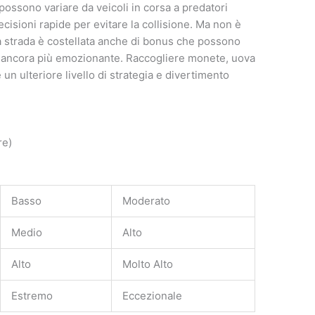
 possono variare da veicoli in corsa a predatori
ecisioni rapide per evitare la collisione. Ma non è
a strada è costellata anche di bonus che possono
o ancora più emozionante. Raccogliere monete, uova
 un ulteriore livello di strategia e divertimento
re)
Basso
Moderato
Medio
Alto
Alto
Molto Alto
Estremo
Eccezionale