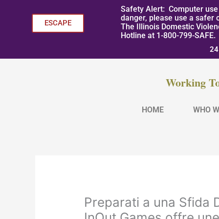
Skip
Safety Alert: Computer use 
to
danger, please use a safer 
ESCAPE
The Illinois Domestic Viole
content
Hotline at 1-800-799-SAFE.
24
Working To
HOME
WHO W
Preparati a una Sfida
InOut Games offre un