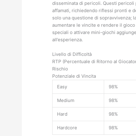
disseminata di pericoli. Questi pericoli
affamati, richiedendo riflessi pronti e d
solo una questione di sopravvivenza; l
aumentare le vincite e rendere il gioc
speciali o attivare mini-giochi aggiunge
all’esperienza.
Livello di Difficoltà
RTP (Percentuale di Ritorno al Giocato
Rischio
Potenziale di Vincita
Easy
98%
Medium
98%
Hard
98%
Hardcore
98%