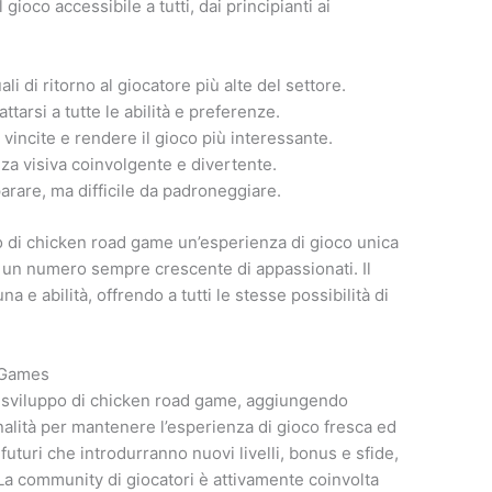
ioco accessibile a tutti, dai principianti ai
i di ritorno al giocatore più alte del settore.
dattarsi a tutte le abilità e preferenze.
vincite e rendere il gioco più interessante.
nza visiva coinvolgente e divertente.
arare, ma difficile da padroneggiare.
 di chicken road game un’esperienza di gioco unica
 un numero sempre crescente di appassionati. Il
na e abilità, offrendo a tutti le stesse possibilità di
t Games
o sviluppo di chicken road game, aggiungendo
alità per mantenere l’esperienza di gioco fresca ed
uturi che introdurranno nuovi livelli, bonus e sfide,
La community di giocatori è attivamente coinvolta