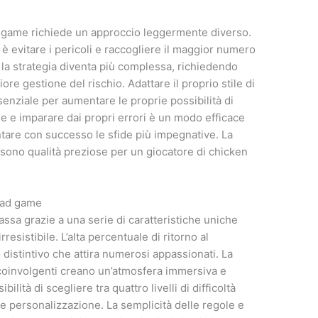
oad game richiede un approccio leggermente diverso.
ale è evitare i pericoli e raccogliere il maggior numero
i, la strategia diventa più complessa, richiedendo
re gestione del rischio. Adattare il proprio stile di
essenziale per aumentare le proprie possibilità di
e e imparare dai propri errori è un modo efficace
ontare con successo le sfide più impegnative. La
o sono qualità preziose per un giocatore di chicken
road game
ssa grazie a una serie di caratteristiche uniche
esistibile. L’alta percentuale di ritorno al
distintivo che attira numerosi appassionati. La
ri coinvolgenti creano un’atmosfera immersiva e
ilità di scegliere tra quattro livelli di difficoltà
 e personalizzazione. La semplicità delle regole e