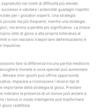
prattutto nei livelli di difficoltà più elevati.
i successo e valutare i potenziali guadagni rispetto
nziale per i giocatori esperti. Una strategia
ù piccole ma più frequenti, mentre una strategia
ri, ma anche a perdite più significative. La chiave
roprio stile di gioco e alla propria tolleranza al
imiti e non lasciarsi trasportare dall’entusiasmo è
ni impulsive.
possono fare la differenza tra una partita mediocre
Raccogliere monete e uova speciali può aumentare
. Attivare mini-giochi può offrire opportunità
tive. Imparare a riconoscere i diversi tipi di
te importante della strategia di gioco. Prestare
 che indicano la presenza di un bonus può aiutare a
are i bonus in modo intelligente può trasformare
 gioco redditizia.