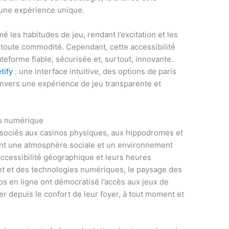
 une expérience unique.
é les habitudes de jeu, rendant l’excitation et les
n toute commodité. Cependant, cette accessibilité
eforme fiable, sécurisée et, surtout, innovante.
tify
: une interface intuitive, des options de paris
nvers une expérience de jeu transparente et
 au numérique
associés aux casinos physiques, aux hippodromes et
ient une atmosphère sociale et un environnement
 accessibilité géographique et leurs heures
net et des technologies numériques, le paysage des
os en ligne ont démocratisé l’accès aux jeux de
r depuis le confort de leur foyer, à tout moment et