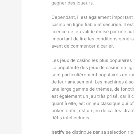
gagner des joueurs.
Cependant, il est également important 
casino en ligne fiable et sécurisé. Il e
licence de jeu valide émise par une aut
important de lire les conditions génér
avant de commencer à parier.
Les jeux de casino les plus populaires
La popularité des jeux de casino en lign
sont particulièrement populaires en rai
de leur amusement. Les machines à sous
une large gamme de thèmes, de fonction
est également un jeu très prisé, car il 
quant à elle, est un jeu classique qui 
poker, enfin, est un jeu de cartes strat
défis intellectuels.
betify
se distingue par sa sélection ri