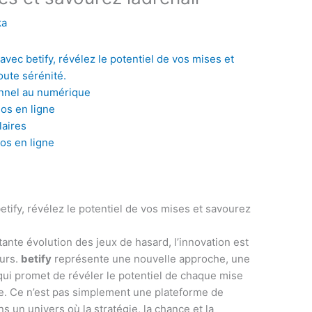
ka
avec betify, révélez le potentiel de vos mises et
oute sérénité.
ionnel au numérique
os en ligne
laires
nos en ligne
etify, révélez le potentiel de vos mises et savourez
nte évolution des jeux de hasard, l’innovation est
eurs.
betify
représente une nouvelle approche, une
qui promet de révéler le potentiel de chaque mise
ée. Ce n’est pas simplement une plateforme de
s un univers où la stratégie, la chance et la