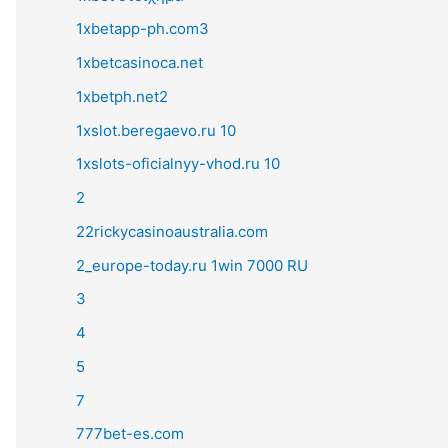
1xbetapp-ph.com3
1xbetcasinoca.net
1xbetph.net2
1xslot.beregaevo.ru 10
1xslots-oficialnyy-vhod.ru 10
2
22rickycasinoaustralia.com
2_europe-today.ru 1win 7000 RU
3
4
5
7
777bet-es.com