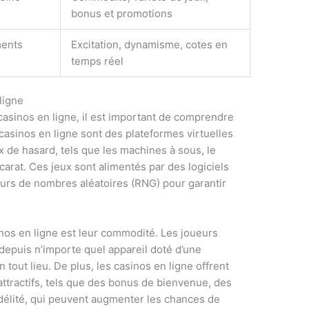
bonus et promotions
ments
Excitation, dynamisme, cotes en
temps réel
ligne
asinos en ligne, il est important de comprendre
casinos en ligne sont des plateformes virtuelles
 de hasard, tels que les machines à sous, le
accarat. Ces jeux sont alimentés par des logiciels
eurs de nombres aléatoires (RNG) pour garantir
nos en ligne est leur commodité. Les joueurs
depuis n’importe quel appareil doté d’une
 tout lieu. De plus, les casinos en ligne offrent
ttractifs, tels que des bonus de bienvenue, des
délité, qui peuvent augmenter les chances de