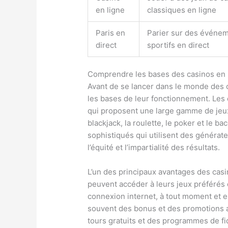
en ligne
classiques en ligne
Paris en
Parier sur des événe
direct
sportifs en direct
Comprendre les bases des casinos en 
Avant de se lancer dans le monde des c
les bases de leur fonctionnement. Les 
qui proposent une large gamme de jeux
blackjack, la roulette, le poker et le b
sophistiqués qui utilisent des générat
l’équité et l’impartialité des résultats.
L’un des principaux avantages des casi
peuvent accéder à leurs jeux préférés 
connexion internet, à tout moment et en
souvent des bonus et des promotions a
tours gratuits et des programmes de fi