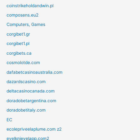
coinstrikeholdandwin.pl
composens.eu2
Computers, Games
corgibet1.gr
corgibet1.pl
corgibets.ca
cosmolotde.com
dafabetcasinoaustralia.com
dazardscasino.com
deltacasinocanada.com
doradobetargentina.com
doradobetitaly.com
EC
ecolepriveelaplume.com z2
evelknievelapp.com2