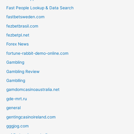
Fast People Lookup & Data Search
fastbetsweden.com
fezbetbrasil.com
fezbetpl.net
Forex News
fortune-rabbit-demo-online.com
Gambling
Gambling Review
Gamblling
gamdomcasinoaustralia.net
gde-mrt.ru
general
gentingcasinoireland.com
gggjog.com