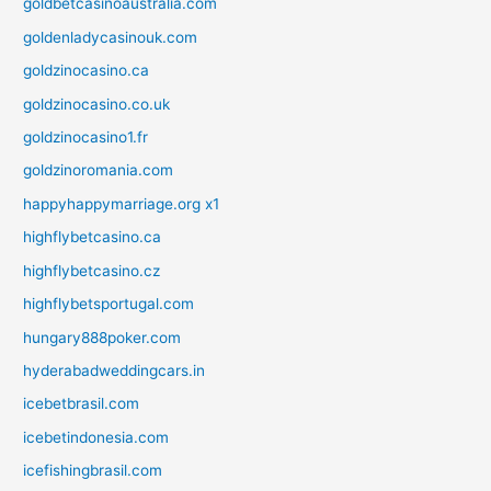
goldbetcasinoaustralia.com
goldenladycasinouk.com
goldzinocasino.ca
goldzinocasino.co.uk
goldzinocasino1.fr
goldzinoromania.com
happyhappymarriage.org x1
highflybetcasino.ca
highflybetcasino.cz
highflybetsportugal.com
hungary888poker.com
hyderabadweddingcars.in
icebetbrasil.com
icebetindonesia.com
icefishingbrasil.com