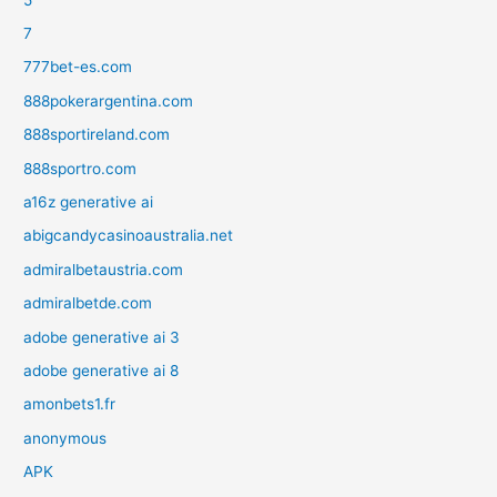
7
777bet-es.com
888pokerargentina.com
888sportireland.com
888sportro.com
a16z generative ai
abigcandycasinoaustralia.net
admiralbetaustria.com
admiralbetde.com
adobe generative ai 3
adobe generative ai 8
amonbets1.fr
anonymous
APK