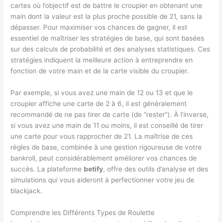
cartes où l’objectif est de battre le croupier en obtenant une
main dont la valeur est la plus proche possible de 21, sans la
dépasser. Pour maximiser vos chances de gagner, il est
essentiel de maîtriser les stratégies de base, qui sont basées
sur des calculs de probabilité et des analyses statistiques. Ces
stratégies indiquent la meilleure action à entreprendre en
fonction de votre main et de la carte visible du croupier.
Par exemple, si vous avez une main de 12 ou 13 et que le
croupier affiche une carte de 2 à 6, il est généralement
recommandé de ne pas tirer de carte (de “rester”). À l’inverse,
si vous avez une main de 11 ou moins, il est conseillé de tirer
une carte pour vous rapprocher de 21. La maîtrise de ces
règles de base, combinée à une gestion rigoureuse de votre
bankroll, peut considérablement améliorer vos chances de
succès. La plateforme
betify
, offre des outils d’analyse et des
simulations qui vous aideront à perfectionner votre jeu de
blackjack.
Comprendre les Différents Types de Roulette