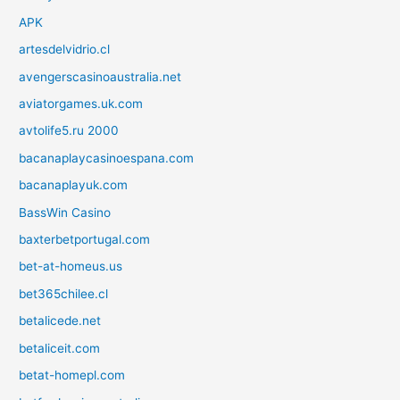
APK
artesdelvidrio.cl
avengerscasinoaustralia.net
aviatorgames.uk.com
avtolife5.ru 2000
bacanaplaycasinoespana.com
bacanaplayuk.com
BassWin Casino
baxterbetportugal.com
bet-at-homeus.us
bet365chilee.cl
betalicede.net
betaliceit.com
betat-homepl.com