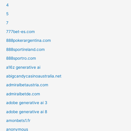
4
5
7
777bet-es.com
888pokerargentina.com
888sportireland.com
888sportro.com
a16z generative ai
abigcandycasinoaustralia.net
admiralbetaustria.com
admiralbetde.com
adobe generative ai 3
adobe generative ai 8
amonbets1.fr
anonymous