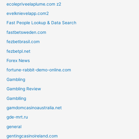
ecolepriveelaplume.com z2
evelknievelapp.com2
Fast People Lookup & Data Search
fastbetsweden.com
fezbetbrasil.com
fezbetpl.net
Forex News
fortune-rabbit-demo-online.com
Gambling
Gambling Review
Gamblling
gamdomcasinoaustralia.net
gde-mrt.ru
general
gentingcasinoireland.com