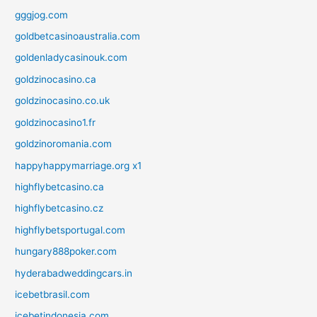
gggjog.com
goldbetcasinoaustralia.com
goldenladycasinouk.com
goldzinocasino.ca
goldzinocasino.co.uk
goldzinocasino1.fr
goldzinoromania.com
happyhappymarriage.org x1
highflybetcasino.ca
highflybetcasino.cz
highflybetsportugal.com
hungary888poker.com
hyderabadweddingcars.in
icebetbrasil.com
icebetindonesia.com