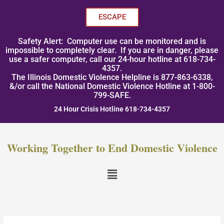
Skip
to
ESCAPE
content
Safety Alert: Computer use can be monitored and is
impossible to completely clear. If you are in danger, please
use a safer computer, call our 24-hour hotline at 618-734-
4357.
The Illinois Domestic Violence Helpline is 877-863-6338,
&/or call the National Domestic Violence Hotline at 1-800-
799-SAFE.
24 Hour Crisis Hotline 618-734-4357
Working Together to End Domestic Violence
Menu