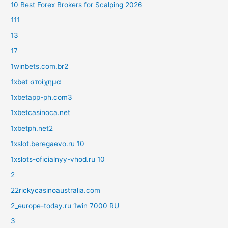
10 Best Forex Brokers for Scalping 2026
111
13
17
1winbets.com.br2
1xbet στοίχημα
1xbetapp-ph.com3
1xbetcasinoca.net
1xbetph.net2
1xslot.beregaevo.ru 10
1xslots-oficialnyy-vhod.ru 10
2
22rickycasinoaustralia.com
2_europe-today.ru 1win 7000 RU
3