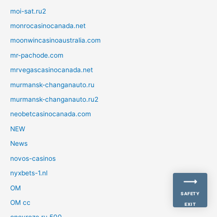
moi-sat.ru2
monrocasinocanada.net
moonwincasinoaustralia.com
mr-pachode.com
mrvegascasinocanada.net
murmansk-changanauto.ru
murmansk-changanauto.ru2
neobetcasinocanada.com
NEW
News
novos-casinos
nyxbets-1.nl
OM
SAFETY
OM cc
EXIT