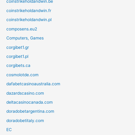
coinstrikeholdandwin.be
coinstrikeholdandwin.fr
coinstrikeholdandwin.pl
composens.eu2
Computers, Games
corgibet1.gr
corgibet1.pl
corgibets.ca
cosmolotde.com
dafabetcasinoaustralia.com
dazardscasino.com
deltacasinocanada.com
doradobetargentina.com
doradobetitaly.com
EC