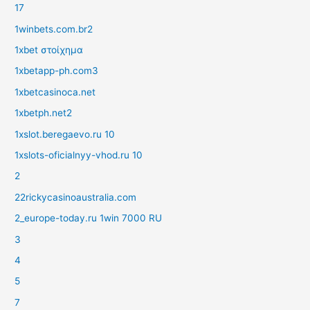
17
1winbets.com.br2
1xbet στοίχημα
1xbetapp-ph.com3
1xbetcasinoca.net
1xbetph.net2
1xslot.beregaevo.ru 10
1xslots-oficialnyy-vhod.ru 10
2
22rickycasinoaustralia.com
2_europe-today.ru 1win 7000 RU
3
4
5
7