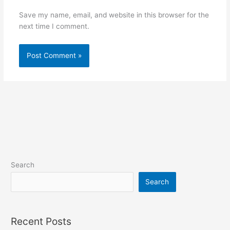
Save my name, email, and website in this browser for the
next time I comment.
Search
Search
Recent Posts