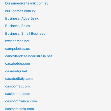
bursamedikalteknik.com z3
burugames.com x2
Business, Advertising
Business, Sales
Business, Small Business
bwinnerses.net
campobetus.us
candylandcasinoaustralia.net
casabetde.com
casabetgr.net
casabetitaly.com
casibomat.com
casibomes.com
casibomfrance.com
casibomindia.com