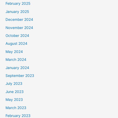
February 2025
January 2025
December 2024
November 2024
October 2024
August 2024
May 2024
March 2024
January 2024
September 2023
July 2023
June 2023
May 2023
March 2023
February 2023