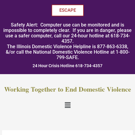
Skip
to
ESCAPE
content
Safety Alert: Computer use can be monitored and is
impossible to completely clear. If you are in danger, please
use a safer computer, call our 24-hour hotline at 618-734-
4357.
The Illinois Domestic Violence Helpline is 877-863-6338,
&/or call the National Domestic Violence Hotline at 1-800-
799-SAFE.
24 Hour Crisis Hotline 618-734-4357
Working Together to End Domestic Violence
Menu