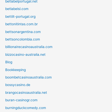
betlabelportugal.net
betlabelsl.com
bettilt-portugal.org
bettonitintas.com.br
bettsonargentina.com
bettsoncolombia.com
billionairecasinoaustralia.com
bizzocasino-australia.net
Blog
Bookkeeping
boombetcasinoaustralia.com
bossycasino.de
brangocasinoaustralia.net
buran-casinogr.com
burningduckcomedy.com