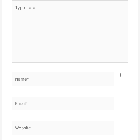
Type
here..
Name*
Email*
Website