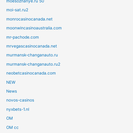
moesoznanye.ru 50
moi-sat.ru2
monrocasinocanada.net
moonwincasinoaustralia.com
mr-pachode.com
mrvegascasinocanada.net
murmansk-changanauto.ru
murmansk-changanauto.ru2
neobetcasinocanada.com
NEW
News
novos-casinos
nyxbets-1.nl
OM
OM cc