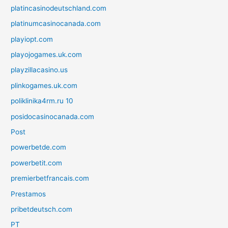
platincasinodeutschland.com
platinumcasinocanada.com
playiopt.com
playojogames.uk.com
playzillacasino.us
plinkogames.uk.com
poliklinika4rm.ru 10
posidocasinocanada.com
Post
powerbetde.com
powerbetit.com
premierbetfrancais.com
Prestamos
pribetdeutsch.com
PT