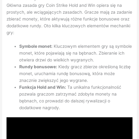
Główna zasada gry Coin Strike Hold and Win opiera się na
prostych, ale wciągających zasadach. Gracze mają za zadanie
zbierać monety, które aktywują różne funkcje bonusowe oraz
dodatkowe rundy. Oto kilka kluczowych elementów mechaniki
gry:
Symbole monet:
Kluczowym elementem gry są symbole
monet, które pojawiają się na bębnach. Zbieranie ich
otwiera drzwi do wielkich wygranych.
Rundy bonusowe:
Kiedy gracz zbierze określoną liczbę
monet, uruchamia rundę bonusową, która może
znacznie zwiększyć jego wygrane.
Funkcja Hold and Win:
Ta unikalna funkcjonalność
pozwala graczom zatrzymać zdobyte monety na
bębnach, co prowadzi do dalszej rywalizacji o
dodatkowe nagrody.