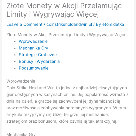
Złote Monety w Akcji Przełamując
Limity i Wygrywając Więcej
Leave a Comment
/
coinstrikeholdandwin.pl
/ By
etomidetka
Złote Monety w Akcji Przełamując Limity i Wygrywając Więcej
Wprowadzenie
Mechanika Gry
Strategie Graficzne
Bonusy i Wydarzenia
Podsumowanie
Wprowadzenie
Coin Strike Hold and Win to jedna z najbardziej ekscytujących
gier dostępnych w kasynach online. Jej popularność wzrasta z
dnia na dzień, a gracze są zachwyceni jej dynamicznością
oraz możliwością zdobywania ogromnych wygranych. W tym
artykule przyjrzymy się bliżej tej grze, jej mechanice,
strategiom oraz bonusom, które czynią ją tak atrakcyjną.
Mechanika Gry