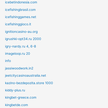
icebetindonesia.com
icefishingbrasil.com
icefishinggames.net
icefishinggioco.it
ignitioncasino-au.org
igrushki-opt34.ru 2000
igry-nardy.ru 4, 6-8
imageloop.ru 20
info
jassiwoodwork.in2
jeetcitycasinoaustralia.net
kazino-bezdepozita.store 1000
kiddy-plus.ru
kingbet-greece.com
kingbetde.com