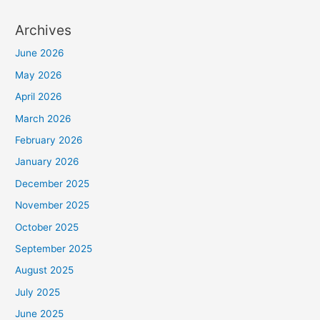
Archives
June 2026
May 2026
April 2026
March 2026
February 2026
January 2026
December 2025
November 2025
October 2025
September 2025
August 2025
July 2025
June 2025