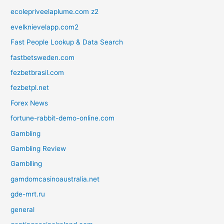
ecolepriveelaplume.com z2
evelknievelapp.com2
Fast People Lookup & Data Search
fastbetsweden.com
fezbetbrasil.com
fezbetpl.net
Forex News
fortune-rabbit-demo-online.com
Gambling
Gambling Review
Gamblling
gamdomcasinoaustralia.net
gde-mrt.ru
general