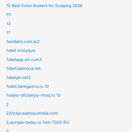
10 Best Forex Brokers for Scalping 2026
111
13
17
1winbets.com.br2
1xbet στοίχημα
1xbetapp-ph.com3
1xbetcasinoca.net
1xbetph.net2
1xslot.beregaevo.ru 10
1xslots-oficialnyy-vhod.ru 10
2
22rickycasinoaustralia.com
2_europe-today.ru 1win 7000 RU
3