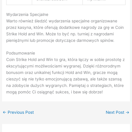
Wydarzenia Specjalne
Warto również śledzić wydarzenia specjalne organizowane
przez kasyna, które oferują dodatkowe nagrody za grę w Coin
Strike Hold and Win. Może to być np. turniej z nagrodami
pieniężnymi lub promocje dotyczące darmowych spinów.
Podsumowanie
Coin Strike Hold and Win to gra, która łączy w sobie prostotę z
ekscytującymi możliwościami wygranej. Dzięki różnorodnym
bonusom oraz unikalnej funkcji Hold and Win, gracze mogą
cieszyć się nie tylko emocjonującą zabawą, ale także szansą
na zdobycie dużych wygranych. Pamiętaj o strategiach, które
mogą pomóc Ci osiągnąć sukces, i baw się dobrze!
←
Previous Post
Next Post
→