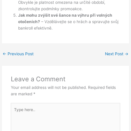
Obvykle je platnost omezena na určité období,
zkontrolujte podmínky promoakce.
Jak mohu zvýšit své šance na výhru při volných
otočeních?
– Vzdělávejte se o hrách a spravujte svůj
bankroll efektivně.
←
Previous Post
Next Post
→
Leave a Comment
Your email address will not be published.
Required fields
are marked
*
Type
here..