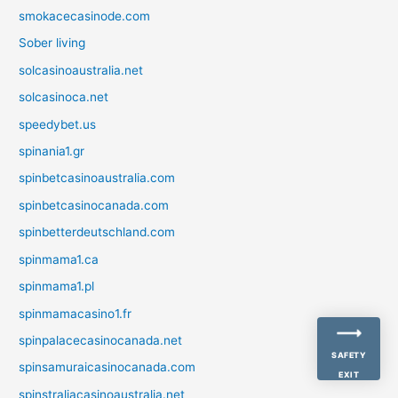
smokacecasinode.com
Sober living
solcasinoaustralia.net
solcasinoca.net
speedybet.us
spinania1.gr
spinbetcasinoaustralia.com
spinbetcasinocanada.com
spinbetterdeutschland.com
spinmama1.ca
spinmama1.pl
spinmamacasino1.fr
spinpalacecasinocanada.net
SAFETY
spinsamuraicasinocanada.com
EXIT
spinstraliacasinoaustralia.net