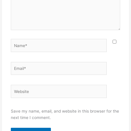
Name*
Email*
Website
Save my name, email, and website in this browser for the
next time I comment.