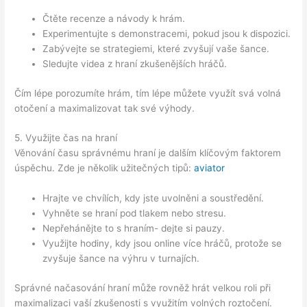
Čtěte recenze a návody k hrám.
Experimentujte s demonstracemi, pokud jsou k dispozici.
Zabývejte se strategiemi, které zvyšují vaše šance.
Sledujte videa z hraní zkušenějších hráčů.
Čím lépe porozumíte hrám, tím lépe můžete využít svá volná
otočení a maximalizovat tak své výhody.
5. Využijte čas na hraní
Věnování času správnému hraní je dalším klíčovým faktorem
úspěchu. Zde je několik užitečných tipů:
aviator
Hrajte ve chvílích, kdy jste uvolněni a soustředění.
Vyhněte se hraní pod tlakem nebo stresu.
Nepřehánějte to s hraním- dejte si pauzy.
Využijte hodiny, kdy jsou online více hráčů, protože se
zvyšuje šance na výhru v turnajích.
Správné načasování hraní může rovněž hrát velkou roli při
maximalizaci vaší zkušenosti s využitím volných roztočení.