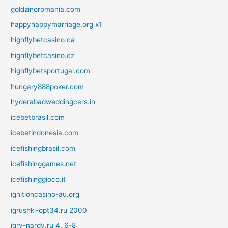
goldzinoromania.com
happyhappymarriage.org x1
highflybetcasino.ca
highflybetcasino.cz
highflybetsportugal.com
hungary888poker.com
hyderabadweddingcars.in
icebetbrasil.com
icebetindonesia.com
icefishingbrasil.com
icefishinggames.net
icefishinggioco.it
ignitioncasino-au.org
igrushki-opt34.ru 2000
igry-nardy.ru 4, 6-8