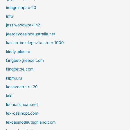
imageloop.ru 20
info
jassiwoodwork.in2
jeetcitycasinoaustralia.net
kazino-bezdepozita.store 1000
kiddy-plus.ru
kingbet-greece.com
kingbetde.com
kipmu.ru
kosavostra.ru 20
laki
leoncasinoau.net
lex-casinopt.com
lexcasinodeutschland.com