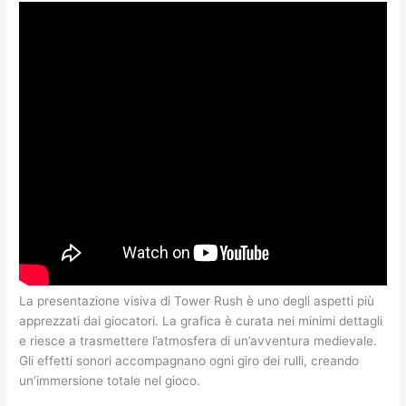
La presentazione visiva di Tower Rush è uno degli aspetti più
apprezzati dai giocatori. La grafica è curata nei minimi dettagli
e riesce a trasmettere l’atmosfera di un’avventura medievale.
Gli effetti sonori accompagnano ogni giro dei rulli, creando
un’immersione totale nel gioco.