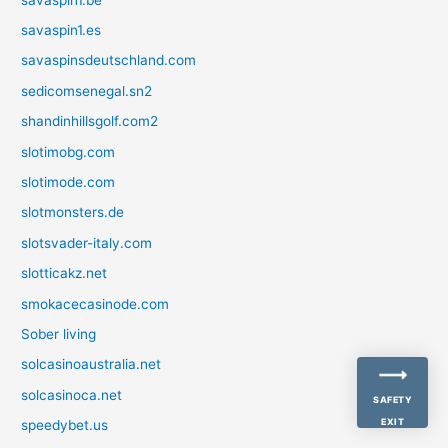
savaspin1.es
savaspinsdeutschland.com
sedicomsenegal.sn2
shandinhillsgolf.com2
slotimobg.com
slotimode.com
slotmonsters.de
slotsvader-italy.com
slotticakz.net
smokacecasinode.com
Sober living
solcasinoaustralia.net
solcasinoca.net
SAFETY
EXIT
speedybet.us