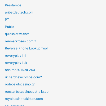
Prestamos
pribetdeutsch.com
PT
Public
quickslotsv.com
renmarkroses.com z
Reverse Phone Lookup Tool
reveryplay1.nl
reveryplay1.uk
rezume2016.ru 240
richardnewcombe.com2
rodeoslotscasino.gr
roosterbetcasinoaustralia.com
royalcasinopakistan.com
savaspin1.be