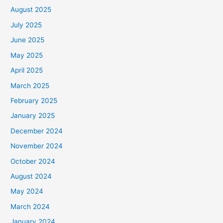
August 2025
July 2025
June 2025
May 2025
April 2025
March 2025
February 2025
January 2025
December 2024
November 2024
October 2024
August 2024
May 2024
March 2024
January 2024