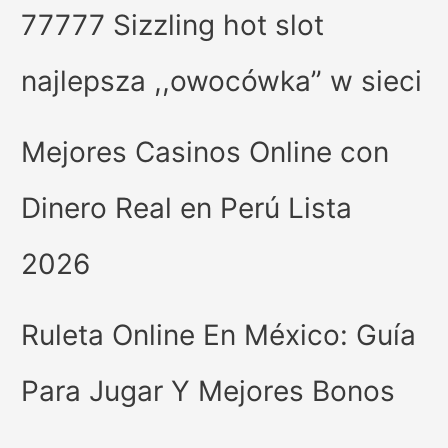
77777 Sizzling hot slot
najlepsza ,,owocówka” w sieci
Mejores Casinos Online con
Dinero Real en Perú Lista
2026
Ruleta Online En México: Guía
Para Jugar Y Mejores Bonos