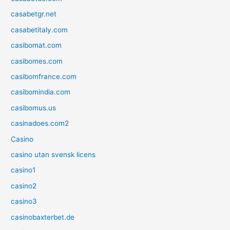
casabetgr.net
casabetitaly.com
casibomat.com
casibomes.com
casibomfrance.com
casibomindia.com
casibomus.us
casinadoes.com2
Casino
casino utan svensk licens
casino1
casino2
casino3
casinobaxterbet.de