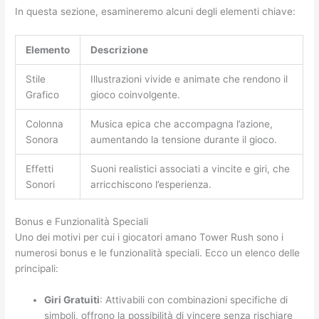
In questa sezione, esamineremo alcuni degli elementi chiave:
Elemento
Descrizione
Stile
Illustrazioni vivide e animate che rendono il
Grafico
gioco coinvolgente.
Colonna
Musica epica che accompagna l’azione,
Sonora
aumentando la tensione durante il gioco.
Effetti
Suoni realistici associati a vincite e giri, che
Sonori
arricchiscono l’esperienza.
Bonus e Funzionalità Speciali
Uno dei motivi per cui i giocatori amano Tower Rush sono i
numerosi bonus e le funzionalità speciali. Ecco un elenco delle
principali:
Giri Gratuiti
: Attivabili con combinazioni specifiche di
simboli, offrono la possibilità di vincere senza rischiare