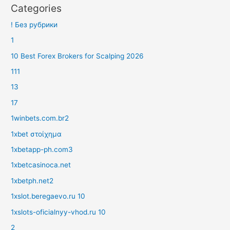
Categories
! Без рубрики
1
10 Best Forex Brokers for Scalping 2026
111
13
17
1winbets.com.br2
1xbet στοίχημα
1xbetapp-ph.com3
1xbetcasinoca.net
1xbetph.net2
1xslot.beregaevo.ru 10
1xslots-oficialnyy-vhod.ru 10
2