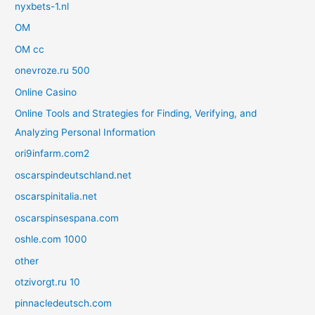
nyxbets-1.nl
OM
OM cc
onevroze.ru 500
Online Casino
Online Tools and Strategies for Finding, Verifying, and
Analyzing Personal Information
ori9infarm.com2
oscarspindeutschland.net
oscarspinitalia.net
oscarspinsespana.com
oshle.com 1000
other
otzivorgt.ru 10
pinnacledeutsch.com