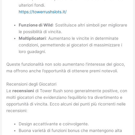
ulteriori fondi.
https://towerrushslots.it/
Funzione di Wild
: Sostituisce altri simboli per migliorare
le possibilità di vincita.
Moltiplicatori
: Aumentano le vincite in determinate
condizioni, permettendo ai giocatori di massimizzare i
loro guadagni.
Queste funzionalità non solo aumentano l’interesse del gioco,
ma offrono anche l’opportunità di ottenere premi notevoli.
Recensioni degli Giocatori
Le
recensioni
di Tower Rush sono generalmente positive, con
molti giocatori che evidenziano l’equilibrio tra divertimento e
opportunità di vincita. Ecco alcuni dei punti più ricorrenti nelle
recensioni:
Design accattivante e coinvolgente.
Buona varietà di funzioni bonus che mantengono alta