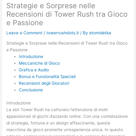
Strategie e Sorprese nelle
Recensioni di Tower Rush tra Gioco
e Passione
Leave a Comment
/
towerrushslots.it
/ By
etomidetka
Strategie e Sorprese nelle Recensioni di Tower Rush tra Gioco
e Passione
Introduzione
Meccaniche di Gioco
Grafica e Audio
Bonus e Funzionalità Speciali
Recensioni degli Giocatori
Conclusione
Introduzione
La slot Tower Rush ha catturato l’attenzione di molti
appassionati di giochi d’azzardo online. Con una combinazione
di strategia, fortuna e un design affascinante, questa
macchina da gioco promette un’esperienza unica. In questo