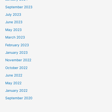
September 2023
July 2023
June 2023
May 2023
March 2023
February 2023
January 2023
November 2022
October 2022
June 2022
May 2022
January 2022
September 2020