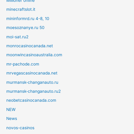
Millioner online
minecraftslot.it
mininformrd.ru 4-8, 10
moesoznanye.ru 50
moi-sat.ru2
monrocasinocanada.net
moonwincasinoaustralia.com
mr-pachode.com
mrvegascasinocanada.net
murmansk-changanauto.ru
murmansk-changanauto.ru2
neobetcasinocanada.com
NEW
News
novos-casinos