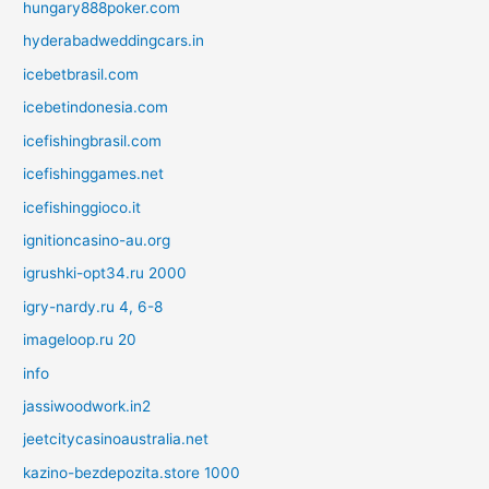
hungary888poker.com
hyderabadweddingcars.in
icebetbrasil.com
icebetindonesia.com
icefishingbrasil.com
icefishinggames.net
icefishinggioco.it
ignitioncasino-au.org
igrushki-opt34.ru 2000
igry-nardy.ru 4, 6-8
imageloop.ru 20
info
jassiwoodwork.in2
jeetcitycasinoaustralia.net
kazino-bezdepozita.store 1000