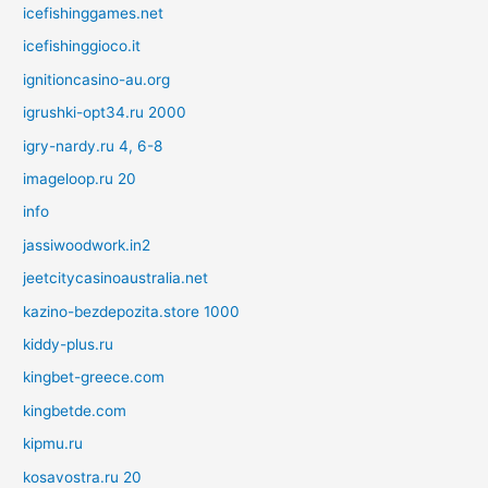
icefishinggames.net
icefishinggioco.it
ignitioncasino-au.org
igrushki-opt34.ru 2000
igry-nardy.ru 4, 6-8
imageloop.ru 20
info
jassiwoodwork.in2
jeetcitycasinoaustralia.net
kazino-bezdepozita.store 1000
kiddy-plus.ru
kingbet-greece.com
kingbetde.com
kipmu.ru
kosavostra.ru 20