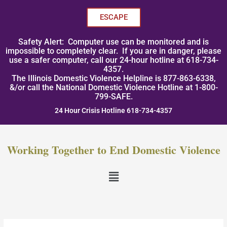
Skip
to
ESCAPE
content
Safety Alert: Computer use can be monitored and is
impossible to completely clear. If you are in danger, please
use a safer computer, call our 24-hour hotline at 618-734-
4357.
The Illinois Domestic Violence Helpline is 877-863-6338,
&/or call the National Domestic Violence Hotline at 1-800-
799-SAFE.
24 Hour Crisis Hotline 618-734-4357
Working Together to End Domestic Violence
Menu