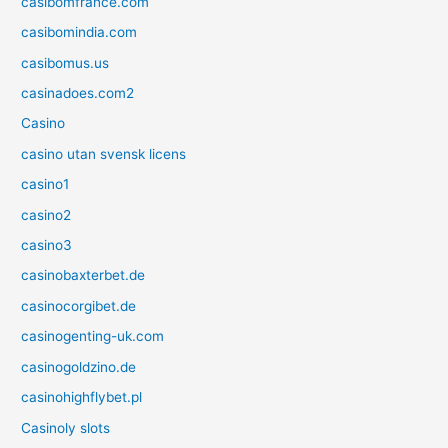
casibomfrance.com
casibomindia.com
casibomus.us
casinadoes.com2
Casino
casino utan svensk licens
casino1
casino2
casino3
casinobaxterbet.de
casinocorgibet.de
casinogenting-uk.com
casinogoldzino.de
casinohighflybet.pl
Casinoly slots