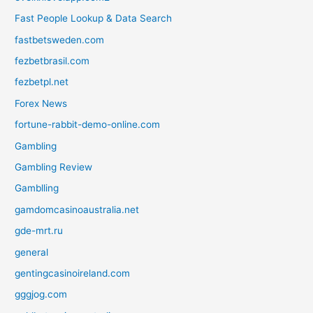
Fast People Lookup & Data Search
fastbetsweden.com
fezbetbrasil.com
fezbetpl.net
Forex News
fortune-rabbit-demo-online.com
Gambling
Gambling Review
Gamblling
gamdomcasinoaustralia.net
gde-mrt.ru
general
gentingcasinoireland.com
gggjog.com