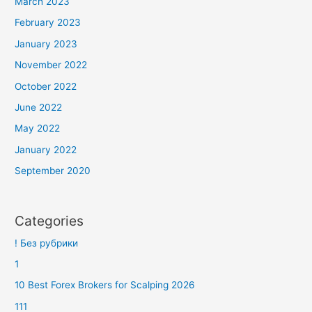
March 2023
February 2023
January 2023
November 2022
October 2022
June 2022
May 2022
January 2022
September 2020
Categories
! Без рубрики
1
10 Best Forex Brokers for Scalping 2026
111