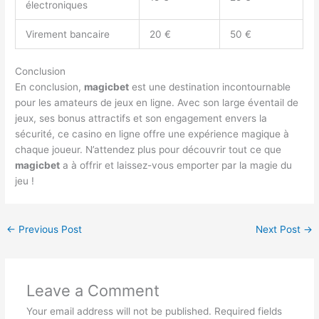
électroniques
Virement bancaire
20 €
50 €
Conclusion
En conclusion,
magicbet
est une destination incontournable
pour les amateurs de jeux en ligne. Avec son large éventail de
jeux, ses bonus attractifs et son engagement envers la
sécurité, ce casino en ligne offre une expérience magique à
chaque joueur. N’attendez plus pour découvrir tout ce que
magicbet
a à offrir et laissez-vous emporter par la magie du
jeu !
←
Previous Post
Next Post
→
Leave a Comment
Your email address will not be published.
Required fields