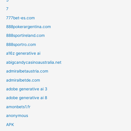
7
777bet-es.com
888pokerargentina.com
888sportireland.com
888sportro.com
a16z generative ai
abigcandycasinoaustralia.net
admiralbetaustria.com
admiralbetde.com
adobe generative ai 3
adobe generative ai 8
amonbets1.fr
anonymous
APK