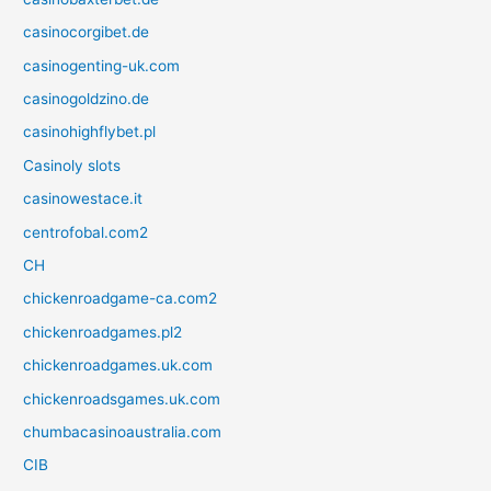
casinocorgibet.de
casinogenting-uk.com
casinogoldzino.de
casinohighflybet.pl
Casinoly slots
casinowestace.it
centrofobal.com2
CH
chickenroadgame-ca.com2
chickenroadgames.pl2
chickenroadgames.uk.com
chickenroadsgames.uk.com
chumbacasinoaustralia.com
CIB