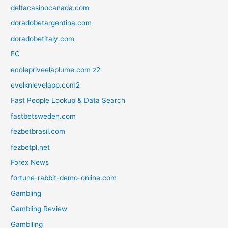
deltacasinocanada.com
doradobetargentina.com
doradobetitaly.com
EC
ecolepriveelaplume.com z2
evelknievelapp.com2
Fast People Lookup & Data Search
fastbetsweden.com
fezbetbrasil.com
fezbetpl.net
Forex News
fortune-rabbit-demo-online.com
Gambling
Gambling Review
Gamblling