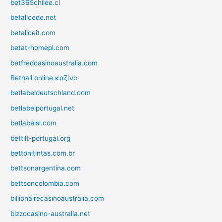
bet365chilee.cl
betalicede.net
betaliceit.com
betat-homepl.com
betfredcasinoaustralia.com
Bethall online καζίνο
betlabeldeutschland.com
betlabelportugal.net
betlabelsl.com
bettilt-portugal.org
bettonitintas.com.br
bettsonargentina.com
bettsoncolombia.com
billionairecasinoaustralia.com
bizzocasino-australia.net