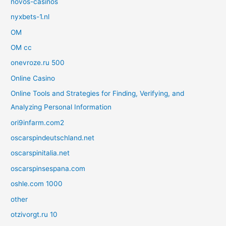
novos-casinos
nyxbets-1.nl
OM
OM cc
onevroze.ru 500
Online Casino
Online Tools and Strategies for Finding, Verifying, and
Analyzing Personal Information
ori9infarm.com2
oscarspindeutschland.net
oscarspinitalia.net
oscarspinsespana.com
oshle.com 1000
other
otzivorgt.ru 10