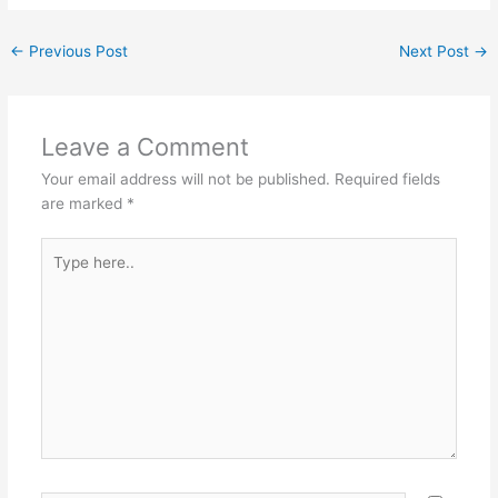
←
Previous Post
Next Post
→
Leave a Comment
Your email address will not be published.
Required fields
are marked
*
Type
here..