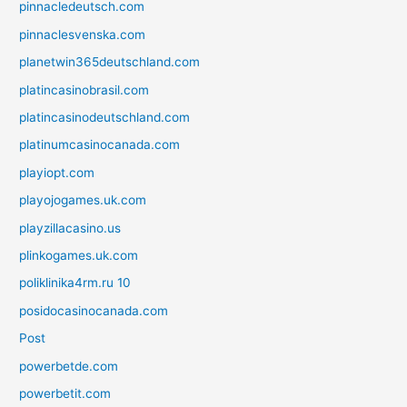
pinnacledeutsch.com
pinnaclesvenska.com
planetwin365deutschland.com
platincasinobrasil.com
platincasinodeutschland.com
platinumcasinocanada.com
playiopt.com
playojogames.uk.com
playzillacasino.us
plinkogames.uk.com
poliklinika4rm.ru 10
posidocasinocanada.com
Post
powerbetde.com
powerbetit.com