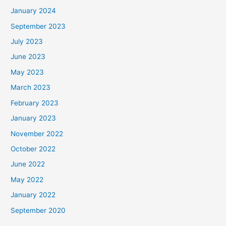
January 2024
September 2023
July 2023
June 2023
May 2023
March 2023
February 2023
January 2023
November 2022
October 2022
June 2022
May 2022
January 2022
September 2020