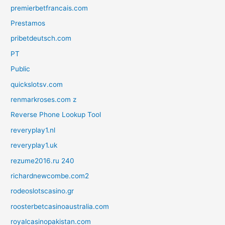
premierbetfrancais.com
Prestamos
pribetdeutsch.com
PT
Public
quickslotsv.com
renmarkroses.com z
Reverse Phone Lookup Tool
reveryplay1.nl
reveryplay1.uk
rezume2016.ru 240
richardnewcombe.com2
rodeoslotscasino.gr
roosterbetcasinoaustralia.com
royalcasinopakistan.com