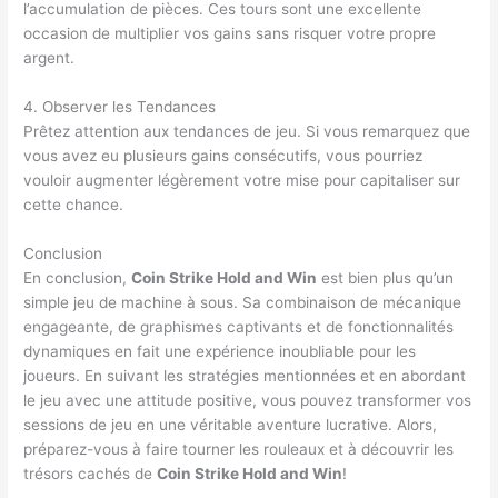
l’accumulation de pièces. Ces tours sont une excellente
occasion de multiplier vos gains sans risquer votre propre
argent.
4. Observer les Tendances
Prêtez attention aux tendances de jeu. Si vous remarquez que
vous avez eu plusieurs gains consécutifs, vous pourriez
vouloir augmenter légèrement votre mise pour capitaliser sur
cette chance.
Conclusion
En conclusion,
Coin Strike Hold and Win
est bien plus qu’un
simple jeu de machine à sous. Sa combinaison de mécanique
engageante, de graphismes captivants et de fonctionnalités
dynamiques en fait une expérience inoubliable pour les
joueurs. En suivant les stratégies mentionnées et en abordant
le jeu avec une attitude positive, vous pouvez transformer vos
sessions de jeu en une véritable aventure lucrative. Alors,
préparez-vous à faire tourner les rouleaux et à découvrir les
trésors cachés de
Coin Strike Hold and Win
!