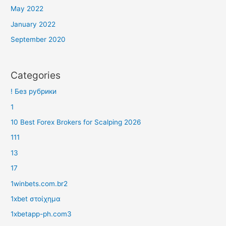
May 2022
January 2022
September 2020
Categories
! Без рубрики
1
10 Best Forex Brokers for Scalping 2026
111
13
17
1winbets.com.br2
1xbet στοίχημα
1xbetapp-ph.com3