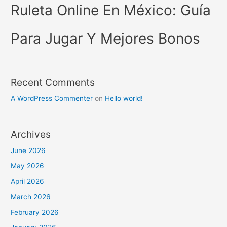
Ruleta Online En México: Guía
Para Jugar Y Mejores Bonos
Recent Comments
A WordPress Commenter
on
Hello world!
Archives
June 2026
May 2026
April 2026
March 2026
February 2026