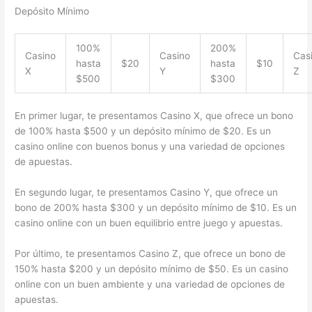
Depósito Mínimo
100%
200%
Casino
Casino
Cas
hasta
$20
hasta
$10
X
Y
Z
$500
$300
En primer lugar, te presentamos Casino X, que ofrece un bono
de 100% hasta $500 y un depósito mínimo de $20. Es un
casino online con buenos bonus y una variedad de opciones
de apuestas.
En segundo lugar, te presentamos Casino Y, que ofrece un
bono de 200% hasta $300 y un depósito mínimo de $10. Es un
casino online con un buen equilibrio entre juego y apuestas.
Por último, te presentamos Casino Z, que ofrece un bono de
150% hasta $200 y un depósito mínimo de $50. Es un casino
online con un buen ambiente y una variedad de opciones de
apuestas.