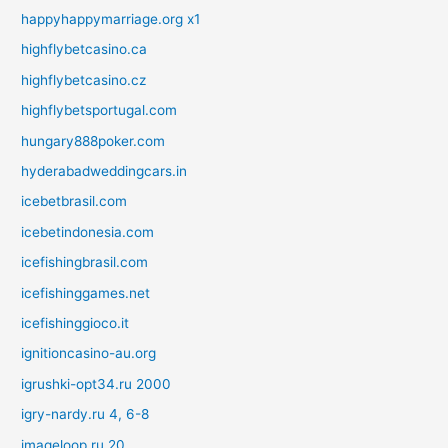
happyhappymarriage.org x1
highflybetcasino.ca
highflybetcasino.cz
highflybetsportugal.com
hungary888poker.com
hyderabadweddingcars.in
icebetbrasil.com
icebetindonesia.com
icefishingbrasil.com
icefishinggames.net
icefishinggioco.it
ignitioncasino-au.org
igrushki-opt34.ru 2000
igry-nardy.ru 4, 6-8
imageloop.ru 20