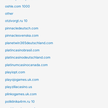
oshle.com 1000
other
otzivorgt.ru 10
pinnacledeutsch.com
pinnaclesvenska.com
planetwin365deutschland.com
platincasinobrasil.com
platincasinodeutschland.com
platinumcasinocanada.com
playiopt.com
playojogames.uk.com
playzillacasino.us
plinkogames.uk.com
poliklinika4rm.ru 10