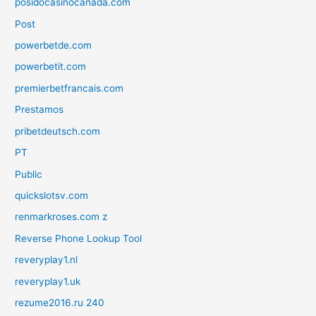
posidocasinocanada.com
Post
powerbetde.com
powerbetit.com
premierbetfrancais.com
Prestamos
pribetdeutsch.com
PT
Public
quickslotsv.com
renmarkroses.com z
Reverse Phone Lookup Tool
reveryplay1.nl
reveryplay1.uk
rezume2016.ru 240