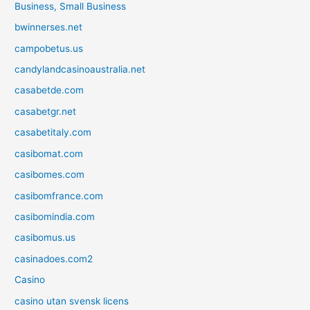
Business, Small Business
bwinnerses.net
campobetus.us
candylandcasinoaustralia.net
casabetde.com
casabetgr.net
casabetitaly.com
casibomat.com
casibomes.com
casibomfrance.com
casibomindia.com
casibomus.us
casinadoes.com2
Casino
casino utan svensk licens