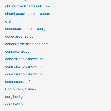
chickenroadsgames.uk.com
chumbacasinoaustralia.com
CIB
cocoacasinoaustralia.org
codegarden20.com
coinpokerdeutschland.com
coinpokeruk.com
coinstrikeholdandwin.be
coinstrikeholdandwin.fr
coinstrikeholdandwin.pl
composens.eu2
Computers, Games
corgibet1.gr
corgibet1.pl