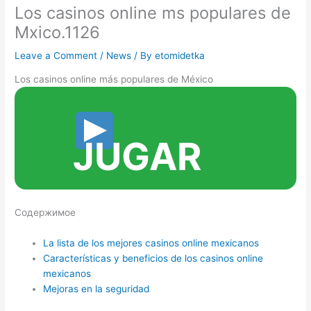
Los casinos online ms populares de
Mxico.1126
Leave a Comment
/
News
/ By
etomidetka
Los casinos online más populares de México
JUGAR
Содержимое
La lista de los mejores casinos online mexicanos
Características y beneficios de los casinos online
mexicanos
Mejoras en la seguridad