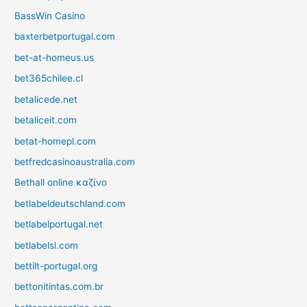
BassWin Casino
baxterbetportugal.com
bet-at-homeus.us
bet365chilee.cl
betalicede.net
betaliceit.com
betat-homepl.com
betfredcasinoaustralia.com
Bethall online καζίνο
betlabeldeutschland.com
betlabelportugal.net
betlabelsl.com
bettilt-portugal.org
bettonitintas.com.br