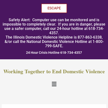
Skip
to
ESCAPE
content
Safety Alert: Computer use can be monitored and is
impossible to completely clear. If you are in danger, please
use a safer computer, call our 24-hour hotline at 618-734-
4357.
The Illinois Domestic Violence Helpline is 877-863-6338,
&/or call the National Domestic Violence Hotline at 1-800-
799-SAFE.
24 Hour Crisis Hotline 618-734-4357
Working Together to End Domestic Violence
Menu