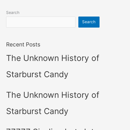
Search
Search
Recent Posts
The Unknown History of
Starburst Candy
The Unknown History of
Starburst Candy