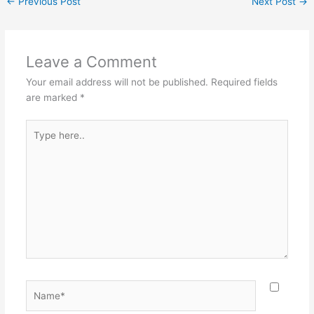
←
Previous Post
Next Post
→
Leave a Comment
Your email address will not be published.
Required fields
are marked
*
Type
here..
Name*