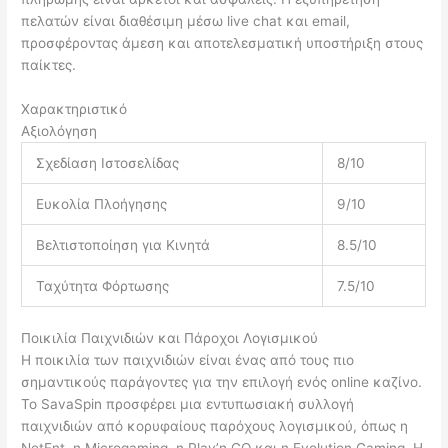
πελατών είναι διαθέσιμη μέσω live chat και email,
προσφέροντας άμεση και αποτελεσματική υποστήριξη στους
παίκτες.
Χαρακτηριστικό
Αξιολόγηση
Σχεδίαση Ιστοσελίδας
8/10
Ευκολία Πλοήγησης
9/10
Βελτιστοποίηση για Κινητά
8.5/10
Ταχύτητα Φόρτωσης
7.5/10
Ποικιλία Παιχνιδιών και Πάροχοι Λογισμικού
Η ποικιλία των παιχνιδιών είναι ένας από τους πιο
σημαντικούς παράγοντες για την επιλογή ενός online καζίνο.
Το SavaSpin προσφέρει μια εντυπωσιακή συλλογή
παιχνιδιών από κορυφαίους παρόχους λογισμικού, όπως η