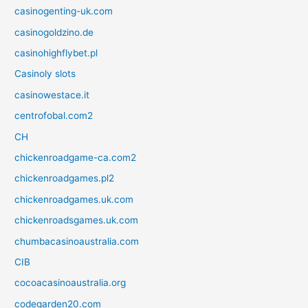
casinogenting-uk.com
casinogoldzino.de
casinohighflybet.pl
Casinoly slots
casinowestace.it
centrofobal.com2
CH
chickenroadgame-ca.com2
chickenroadgames.pl2
chickenroadgames.uk.com
chickenroadsgames.uk.com
chumbacasinoaustralia.com
CIB
cocoacasinoaustralia.org
codegarden20.com