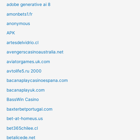
adobe generative ai 8
amonbets1.fr
anonymous
APK
artesdelvidrio.cl
avengerscasinoaustralia.net
aviatorgames.uk.com
avtolife5.ru 2000
bacanaplaycasinoespana.com
bacanaplayuk.com
BassWin Casino
baxterbetportugal.com
bet-at-homeus.us
bet365chilee.cl
betalicede.net