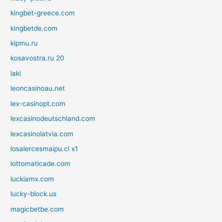
kingbet-greece.com
kingbetde.com
kipmu.ru
kosavostra.ru 20
laki
leoncasinoau.net
lex-casinopt.com
lexcasinodeutschland.com
lexcasinolatvia.com
losalercesmaipu.cl x1
lottomaticade.com
luckiamx.com
lucky-block.us
magicbetbe.com