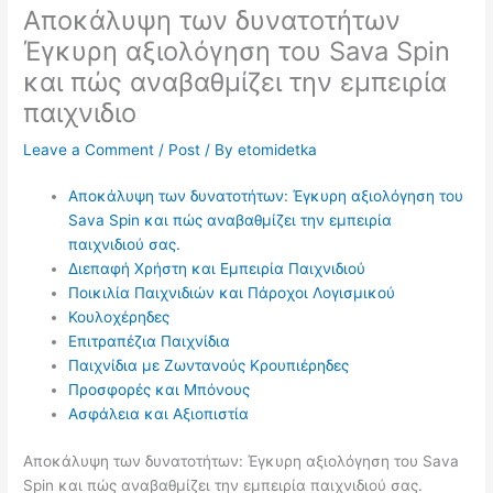
Αποκάλυψη των δυνατοτήτων
Έγκυρη αξιολόγηση του Sava Spin
και πώς αναβαθμίζει την εμπειρία
παιχνιδιο
Leave a Comment
/
Post
/ By
etomidetka
Αποκάλυψη των δυνατοτήτων: Έγκυρη αξιολόγηση του
Sava Spin και πώς αναβαθμίζει την εμπειρία
παιχνιδιού σας.
Διεπαφή Χρήστη και Εμπειρία Παιχνιδιού
Ποικιλία Παιχνιδιών και Πάροχοι Λογισμικού
Κουλοχέρηδες
Επιτραπέζια Παιχνίδια
Παιχνίδια με Ζωντανούς Κρουπιέρηδες
Προσφορές και Μπόνους
Ασφάλεια και Αξιοπιστία
Αποκάλυψη των δυνατοτήτων: Έγκυρη αξιολόγηση του Sava
Spin και πώς αναβαθμίζει την εμπειρία παιχνιδιού σας.