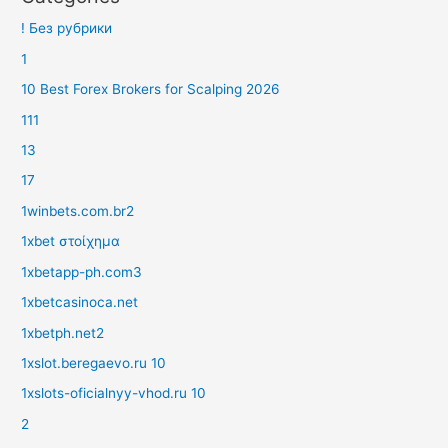
! Без рубрики
1
10 Best Forex Brokers for Scalping 2026
111
13
17
1winbets.com.br2
1xbet στοίχημα
1xbetapp-ph.com3
1xbetcasinoca.net
1xbetph.net2
1xslot.beregaevo.ru 10
1xslots-oficialnyy-vhod.ru 10
2