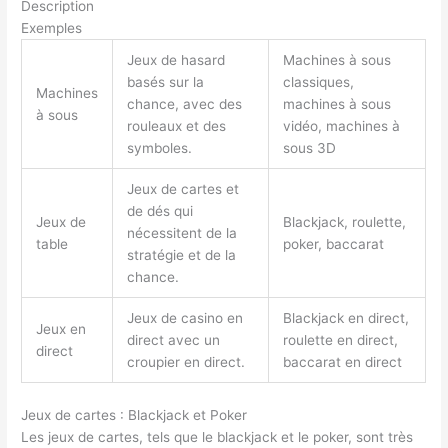
Description
Exemples
Jeux de hasard
Machines à sous
basés sur la
classiques,
Machines
chance, avec des
machines à sous
à sous
rouleaux et des
vidéo, machines à
symboles.
sous 3D
Jeux de cartes et
de dés qui
Jeux de
Blackjack, roulette,
nécessitent de la
table
poker, baccarat
stratégie et de la
chance.
Jeux de casino en
Blackjack en direct,
Jeux en
direct avec un
roulette en direct,
direct
croupier en direct.
baccarat en direct
Jeux de cartes : Blackjack et Poker
Les jeux de cartes, tels que le blackjack et le poker, sont très