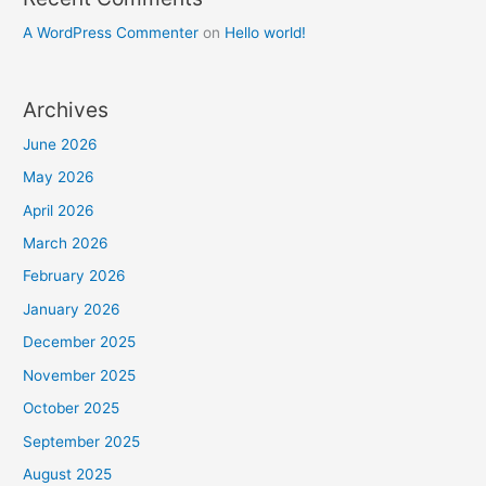
A WordPress Commenter
on
Hello world!
Archives
June 2026
May 2026
April 2026
March 2026
February 2026
January 2026
December 2025
November 2025
October 2025
September 2025
August 2025