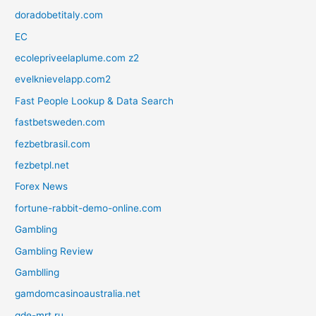
doradobetitaly.com
EC
ecolepriveelaplume.com z2
evelknievelapp.com2
Fast People Lookup & Data Search
fastbetsweden.com
fezbetbrasil.com
fezbetpl.net
Forex News
fortune-rabbit-demo-online.com
Gambling
Gambling Review
Gamblling
gamdomcasinoaustralia.net
gde-mrt.ru