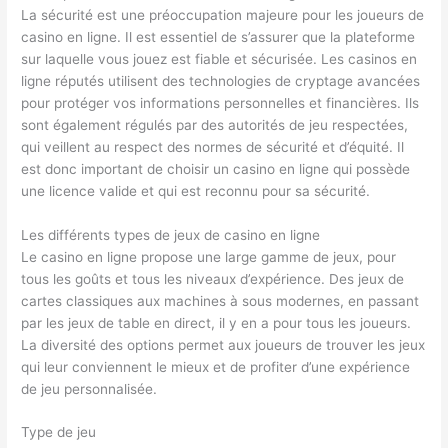
La sécurité est une préoccupation majeure pour les joueurs de
casino en ligne. Il est essentiel de s’assurer que la plateforme
sur laquelle vous jouez est fiable et sécurisée. Les casinos en
ligne réputés utilisent des technologies de cryptage avancées
pour protéger vos informations personnelles et financières. Ils
sont également régulés par des autorités de jeu respectées,
qui veillent au respect des normes de sécurité et d’équité. Il
est donc important de choisir un casino en ligne qui possède
une licence valide et qui est reconnu pour sa sécurité.
Les différents types de jeux de casino en ligne
Le casino en ligne propose une large gamme de jeux, pour
tous les goûts et tous les niveaux d’expérience. Des jeux de
cartes classiques aux machines à sous modernes, en passant
par les jeux de table en direct, il y en a pour tous les joueurs.
La diversité des options permet aux joueurs de trouver les jeux
qui leur conviennent le mieux et de profiter d’une expérience
de jeu personnalisée.
Type de jeu