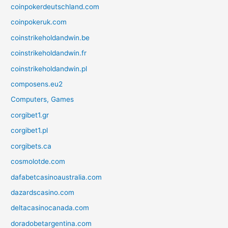
coinpokerdeutschland.com
coinpokeruk.com
coinstrikeholdandwin.be
coinstrikeholdandwin.fr
coinstrikeholdandwin.pl
composens.eu2
Computers, Games
corgibet1.gr
corgibet1.pl
corgibets.ca
cosmolotde.com
dafabetcasinoaustralia.com
dazardscasino.com
deltacasinocanada.com
doradobetargentina.com