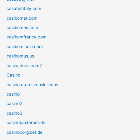
casabetitaly.com
casibomat.com
casibomes.com
casibomfrance.com
casibomindia.com
casibomus.us
casinadoes.com2
Casino
casino utan svensk licens
casino1
casino2
casino3
casinobaxterbet.de
casinocorgibet.de