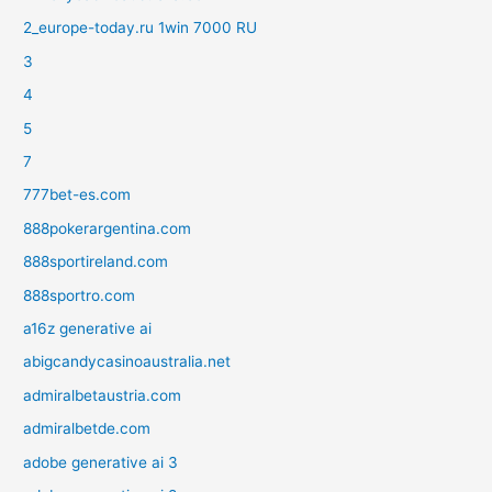
2_europe-today.ru 1win 7000 RU
3
4
5
7
777bet-es.com
888pokerargentina.com
888sportireland.com
888sportro.com
a16z generative ai
abigcandycasinoaustralia.net
admiralbetaustria.com
admiralbetde.com
adobe generative ai 3