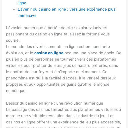
ligne
L’avenir du casino en ligne : vers une expérience plus
immersive
Lévasion numérique à portée de clic : explorez lunivers
passionnant du casino en ligne et laissez la fortune vous
sourire.
Le monde des divertissements en ligne est en constante
évolution, et le
casino en ligne
occupe une place de choix. De
plus en plus de personnes se tournent vers ces plateformes
virtuelles pour profiter de leurs jeux de hasard préférés, dans
le confort de leur foyer et à n’importe quel moment. Ce
phénomène est dû à la facilité d’accès, à la variété des jeux
proposés et aux opportunités de gains qu’offre le monde
numérique.
L’essor du casino en ligne : une révolution numérique
Le passage des casinos terrestres aux plateformes virtuelles a
marqué une véritable révolution dans l’industrie du jeu. Les
casinos en ligne offrent une expérience de jeu plus accessible,