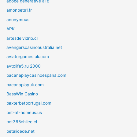
adobe generative ai 8
amonbets1.fr
anonymous
APK
artesdelvidrio.cl
avengerscasinoaustralia.net
aviatorgames.uk.com
avtolife5.ru 2000
bacanaplaycasinoespana.com
bacanaplayuk.com
BassWin Casino
baxterbetportugal.com
bet-at-homeus.us
bet365chilee.cl
betalicede.net