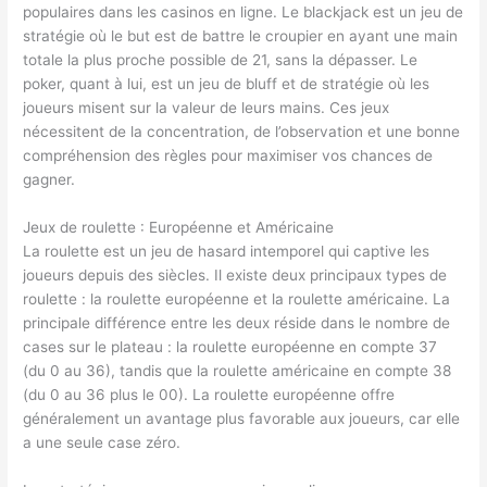
populaires dans les casinos en ligne. Le blackjack est un jeu de
stratégie où le but est de battre le croupier en ayant une main
totale la plus proche possible de 21, sans la dépasser. Le
poker, quant à lui, est un jeu de bluff et de stratégie où les
joueurs misent sur la valeur de leurs mains. Ces jeux
nécessitent de la concentration, de l’observation et une bonne
compréhension des règles pour maximiser vos chances de
gagner.
Jeux de roulette : Européenne et Américaine
La roulette est un jeu de hasard intemporel qui captive les
joueurs depuis des siècles. Il existe deux principaux types de
roulette : la roulette européenne et la roulette américaine. La
principale différence entre les deux réside dans le nombre de
cases sur le plateau : la roulette européenne en compte 37
(du 0 au 36), tandis que la roulette américaine en compte 38
(du 0 au 36 plus le 00). La roulette européenne offre
généralement un avantage plus favorable aux joueurs, car elle
a une seule case zéro.