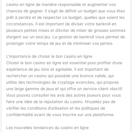
casino en ligne de manière responsable et augmenter vos
chances de gagner. Il s’agit de définir un budget que vous êtes
prêt à perdre et de respecter ce budget, quelles que soient les
circonstances. Il est important de diviser votre bankroll en
plusieurs petites mises et d’éviter de miser de grosses sommes
d’argent sur un seul jeu. La gestion de bankroll vous permet de
prolonger votre temps de jeu et de minimiser vos pertes.
L’importance de choisir le bon casino en ligne
Choisir le bon casino en ligne est essentiel pour profiter d’une
expérience de jeu sûre et agréable. Il est important de
rechercher un casino qui possède une licence valide, qui
utilise des technologies de cryptage avancées, qui propose
une large gamme de jeux et qui offre un service client réactif.
Vous pouvez consulter les avis des autres joueurs pour vous
faire une idée de la réputation du casino. N’oubliez pas de
vérifier les conditions d’utilisation et les politiques de
confidentialité avant de vous inscrire sur une plateforme.
Les nouvelles tendances du casino en ligne