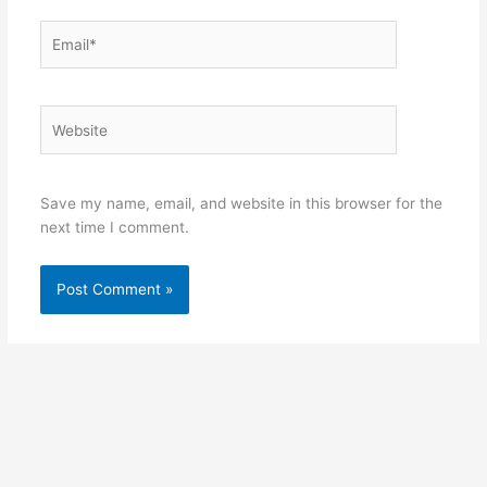
Email*
Website
Save my name, email, and website in this browser for the
next time I comment.