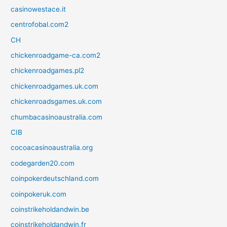
casinowestace.it
centrofobal.com2
CH
chickenroadgame-ca.com2
chickenroadgames.pl2
chickenroadgames.uk.com
chickenroadsgames.uk.com
chumbacasinoaustralia.com
CIB
cocoacasinoaustralia.org
codegarden20.com
coinpokerdeutschland.com
coinpokeruk.com
coinstrikeholdandwin.be
coinstrikeholdandwin.fr