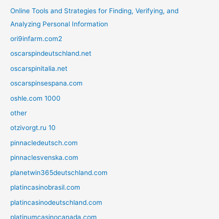
Online Tools and Strategies for Finding, Verifying, and
Analyzing Personal Information
ori9infarm.com2
oscarspindeutschland.net
oscarspinitalia.net
oscarspinsespana.com
oshle.com 1000
other
otzivorgt.ru 10
pinnacledeutsch.com
pinnaclesvenska.com
planetwin365deutschland.com
platincasinobrasil.com
platincasinodeutschland.com
platinumcasinocanada.com