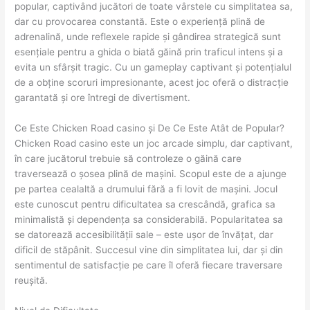
popular, captivând jucători de toate vârstele cu simplitatea sa,
dar cu provocarea constantă. Este o experiență plină de
adrenalină, unde reflexele rapide și gândirea strategică sunt
esențiale pentru a ghida o biată găină prin traficul intens și a
evita un sfârșit tragic. Cu un gameplay captivant și potențialul
de a obține scoruri impresionante, acest joc oferă o distracție
garantată și ore întregi de divertisment.
Ce Este Chicken Road casino și De Ce Este Atât de Popular?
Chicken Road casino este un joc arcade simplu, dar captivant,
în care jucătorul trebuie să controleze o găină care
traversează o șosea plină de mașini. Scopul este de a ajunge
pe partea cealaltă a drumului fără a fi lovit de mașini. Jocul
este cunoscut pentru dificultatea sa crescândă, grafica sa
minimalistă și dependența sa considerabilă. Popularitatea sa
se datorează accesibilității sale – este ușor de învățat, dar
dificil de stăpânit. Succesul vine din simplitatea lui, dar și din
sentimentul de satisfacție pe care îl oferă fiecare traversare
reușită.