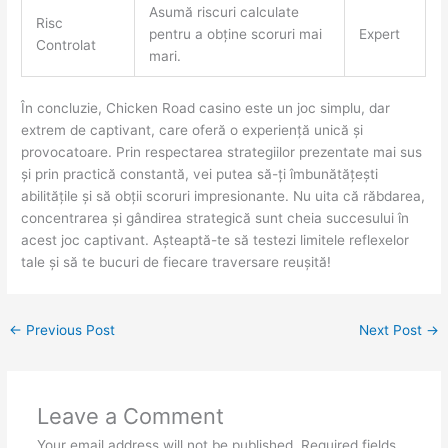
Asumă riscuri calculate
Risc
pentru a obține scoruri mai
Expert
Controlat
mari.
În concluzie, Chicken Road casino este un joc simplu, dar
extrem de captivant, care oferă o experiență unică și
provocatoare. Prin respectarea strategiilor prezentate mai sus
și prin practică constantă, vei putea să-ți îmbunătățești
abilitățile și să obții scoruri impresionante. Nu uita că răbdarea,
concentrarea și gândirea strategică sunt cheia succesului în
acest joc captivant. Așteaptă-te să testezi limitele reflexelor
tale și să te bucuri de fiecare traversare reușită!
←
Previous Post
Next Post
→
Leave a Comment
Your email address will not be published.
Required fields