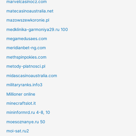
marvelcasinocz.com
matecasinoaustralia.net
mazowszewkoronie.pl
medklinika-garmoniya29.ru 100
megamedusaes.com
meridianbet-ng.com
methspinpokies.com
metody-platnosci.pl
midascasinoaustralia.com
militaryranks.info3
Millioner online
minecraftslot.it
mininformrd.ru 4-8, 10
moesoznanye.ru 50
moi-sat.ru2