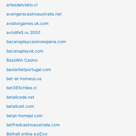
artesdelvidrio.cl
avengerscasinoaustralia.net
aviatorgames.uk.com
avtolife5.ru 2000
bacanaplaycasinoespana.com
bacanaplayuk.com
BassWin Casino
baxterbetportugal.com
bet-at-homeus.us
bet365chilee.cl
betalicede.net
betaliceit.com
betat-homepl.com
betfredcasinoaustralia.com
Bethall online καζίνο