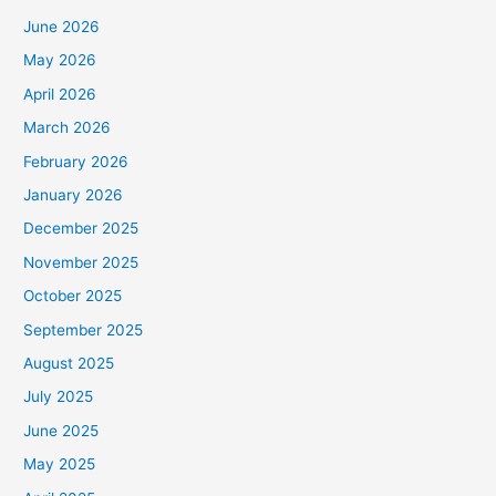
June 2026
May 2026
April 2026
March 2026
February 2026
January 2026
December 2025
November 2025
October 2025
September 2025
August 2025
July 2025
June 2025
May 2025