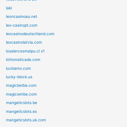
laki
leoncasinoau.net
lex-casinopt.com
lexcasinodeutschland.com
lexcasinolatvia.com
losalercesmaipu.cl x1
lottomaticade.com
luckiamx.com
lucky-block.us
magicbetbe.com
magicwinbe.com
mangeticslots.be
mangeticslots.es
mangeticslots.uk.com