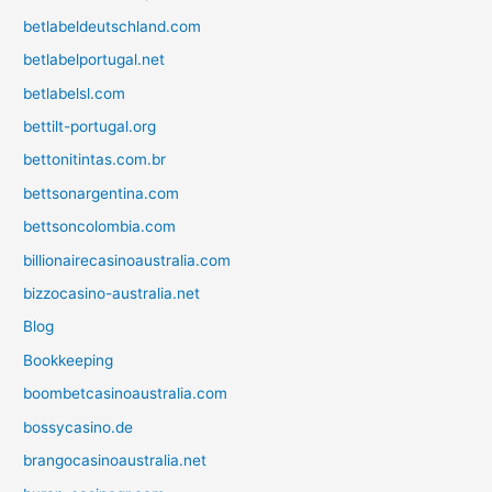
betlabeldeutschland.com
betlabelportugal.net
betlabelsl.com
bettilt-portugal.org
bettonitintas.com.br
bettsonargentina.com
bettsoncolombia.com
billionairecasinoaustralia.com
bizzocasino-australia.net
Blog
Bookkeeping
boombetcasinoaustralia.com
bossycasino.de
brangocasinoaustralia.net