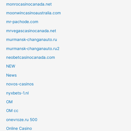
monrocasinocanada.net
moonwincasinoaustralia.com
mr-pachode.com
mrvegascasinocanada.net
murmansk-changanauto.ru
murmansk-changanauto.ru2
neobetcasinocanada.com
NEW
News
novos-casinos
nyxbets-1.nl
OM
OM cc
onevroze.ru 500
Online Casino