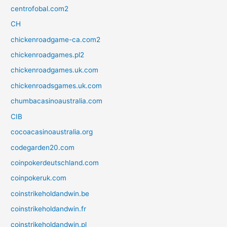
centrofobal.com2
CH
chickenroadgame-ca.com2
chickenroadgames.pl2
chickenroadgames.uk.com
chickenroadsgames.uk.com
chumbacasinoaustralia.com
CIB
cocoacasinoaustralia.org
codegarden20.com
coinpokerdeutschland.com
coinpokeruk.com
coinstrikeholdandwin.be
coinstrikeholdandwin.fr
coinstrikeholdandwin.pl