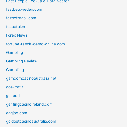
Fast People Lookup & Data Search
fastbetsweden.com
fezbetbrasil.com
fezbetpl.net
Forex News
fortune-rabbit-demo-online.com
Gambling
Gambling Review
Gamblling
gamdomcasinoaustralia.net
gde-mrt.ru
general
gentingcasinoireland.com
gggjog.com
goldbetcasinoaustralia.com