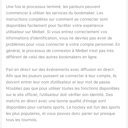
Une fois le processus terminé, les parieurs peuvent
commencer à utiliser les services du bookmaker. Les
instructions complètes sur comment se connecter sont
disponibles facilement pour faciliter votre expérience
utilisateur sur Melbet. Si vous entrez correctement vos
informations d’identification, vous ne devriez pas avoir de
problèmes pour vous connecter à votre compte personnel. En
général, le processus de connexion à Melbet n’est pas très
différent de celui des autres bookmakers en ligne.
Pari en direct sur des événements avec diffusion en direct.
Afin que les joueurs puissent se connecter à leur compte, ils
doivent entrer leur nom d’utilisateur et leur mot de passe.
N’oubliez pas que pour utiliser toutes les fonctions disponibles
sur le site officiel, l’utilisateur doit vérifier son identité. Des
matchs en direct avec une bonne qualité d’image sont
disponibles pour certains sports. Le hockey est l’un des sports
les plus populaires, et vous pouvez donc parier sur presque
tous les tournois.