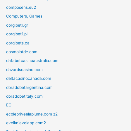
composens.eu2
Computers, Games
corgibet1.gr
corgibet1.pl
corgibets.ca
cosmolotde.com
dafabetcasinoaustralia.com
dazardscasino.com
deltacasinocanada.com
doradobetargentina.com
doradobetitaly.com
EC
ecolepriveelaplume.com z2
evelknievelapp.com2