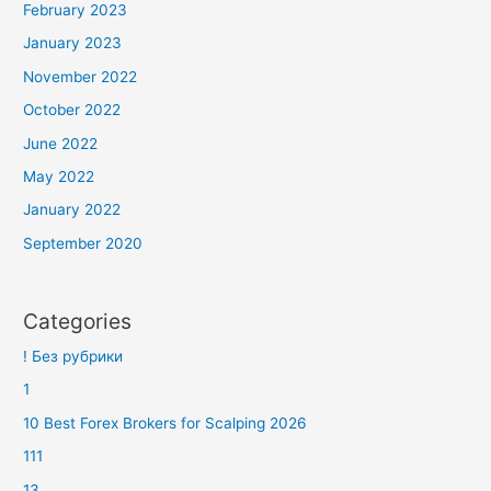
February 2023
January 2023
November 2022
October 2022
June 2022
May 2022
January 2022
September 2020
Categories
! Без рубрики
1
10 Best Forex Brokers for Scalping 2026
111
13