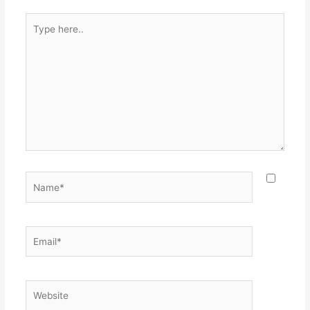
Type
here..
Name*
Email*
Website