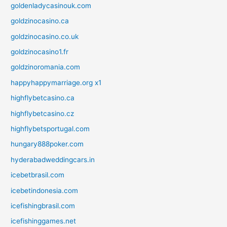
goldenladycasinouk.com
goldzinocasino.ca
goldzinocasino.co.uk
goldzinocasino1.fr
goldzinoromania.com
happyhappymarriage.org x1
highflybetcasino.ca
highflybetcasino.cz
highflybetsportugal.com
hungary888poker.com
hyderabadweddingcars.in
icebetbrasil.com
icebetindonesia.com
icefishingbrasil.com
icefishinggames.net