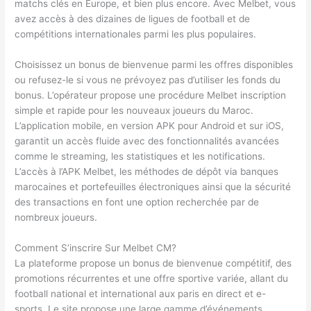
matchs clés en Europe, et bien plus encore. Avec Melbet, vous
avez accès à des dizaines de ligues de football et de
compétitions internationales parmi les plus populaires.
Choisissez un bonus de bienvenue parmi les offres disponibles
ou refusez-le si vous ne prévoyez pas d’utiliser les fonds du
bonus. L’opérateur propose une procédure Melbet inscription
simple et rapide pour les nouveaux joueurs du Maroc.
L’application mobile, en version APK pour Android et sur iOS,
garantit un accès fluide avec des fonctionnalités avancées
comme le streaming, les statistiques et les notifications.
L’accès à l’APK Melbet, les méthodes de dépôt via banques
marocaines et portefeuilles électroniques ainsi que la sécurité
des transactions en font une option recherchée par de
nombreux joueurs.
Comment S’inscrire Sur Melbet CM?
La plateforme propose un bonus de bienvenue compétitif, des
promotions récurrentes et une offre sportive variée, allant du
football national et international aux paris en direct et e-
sports. Le site propose une large gamme d’événements