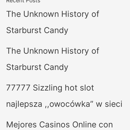
Recent Posts
The Unknown History of
Starburst Candy
The Unknown History of
Starburst Candy
77777 Sizzling hot slot
najlepsza ,,owocówka” w sieci
Mejores Casinos Online con