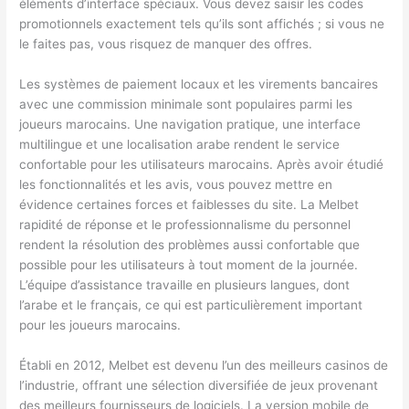
éléments d’interface spéciaux. Vous devez saisir les codes
promotionnels exactement tels qu’ils sont affichés ; si vous ne
le faites pas, vous risquez de manquer des offres.
Les systèmes de paiement locaux et les virements bancaires
avec une commission minimale sont populaires parmi les
joueurs marocains. Une navigation pratique, une interface
multilingue et une localisation arabe rendent le service
confortable pour les utilisateurs marocains. Après avoir étudié
les fonctionnalités et les avis, vous pouvez mettre en
évidence certaines forces et faiblesses du site. La Melbet
rapidité de réponse et le professionnalisme du personnel
rendent la résolution des problèmes aussi confortable que
possible pour les utilisateurs à tout moment de la journée.
L’équipe d’assistance travaille en plusieurs langues, dont
l’arabe et le français, ce qui est particulièrement important
pour les joueurs marocains.
Établi en 2012, Melbet est devenu l’un des meilleurs casinos de
l’industrie, offrant une sélection diversifiée de jeux provenant
des meilleurs fournisseurs de logiciels. La version mobile de