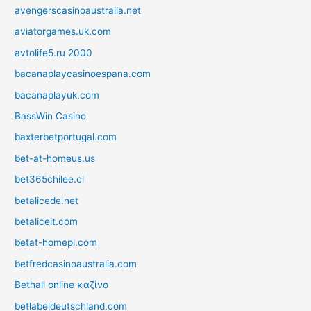
avengerscasinoaustralia.net
aviatorgames.uk.com
avtolife5.ru 2000
bacanaplaycasinoespana.com
bacanaplayuk.com
BassWin Casino
baxterbetportugal.com
bet-at-homeus.us
bet365chilee.cl
betalicede.net
betaliceit.com
betat-homepl.com
betfredcasinoaustralia.com
Bethall online καζίνο
betlabeldeutschland.com