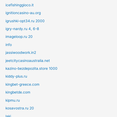
icefishinggioco.it
ignitioncasino-au.org
igrushki-opt34.ru 2000
igry-nardy.ru 4, 6-8
imageloop.ru 20
info
jassiwoodwork.in2
jeetcitycasinoaustralia.net
kazino-bezdepozita.store 1000
kiddy-plus.ru
kingbet-greece.com
kingbetde.com
kipmu.ru
kosavostra.ru 20
laki