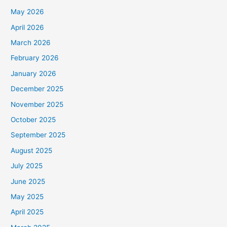
May 2026
April 2026
March 2026
February 2026
January 2026
December 2025
November 2025
October 2025
September 2025
August 2025
July 2025
June 2025
May 2025
April 2025