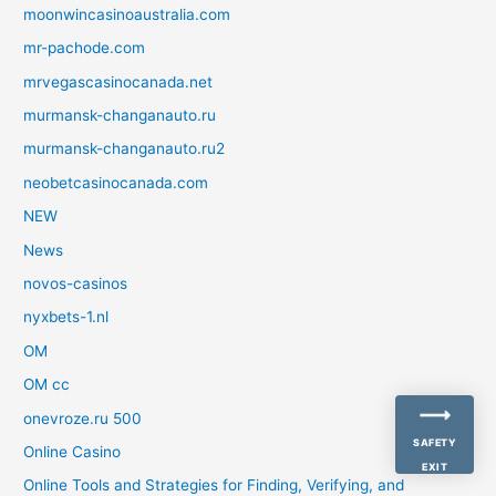
moonwincasinoaustralia.com
mr-pachode.com
mrvegascasinocanada.net
murmansk-changanauto.ru
murmansk-changanauto.ru2
neobetcasinocanada.com
NEW
News
novos-casinos
nyxbets-1.nl
OM
OM cc
onevroze.ru 500
SAFETY
Online Casino
EXIT
Online Tools and Strategies for Finding, Verifying, and