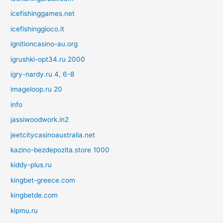
icefishinggames.net
icefishinggioco.it
ignitioncasino-au.org
igrushki-opt34.ru 2000
igry-nardy.ru 4, 6-8
imageloop.ru 20
info
jassiwoodwork.in2
jeetcitycasinoaustralia.net
kazino-bezdepozita.store 1000
kiddy-plus.ru
kingbet-greece.com
kingbetde.com
kipmu.ru