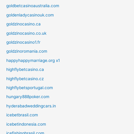
goldbetcasinoaustralia.com
goldenladycasinouk.com
goldzinocasino.ca
goldzinocasino.co.uk
goldzinocasino1.fr
goldzinoromania.com
happyhappymarriage.org x1
highflybetcasino.ca
highflybetcasino.cz
highflybetsportugal.com
hungary888poker.com
hyderabadweddingcars.in
icebetbrasil.com
icebetindonesia.com
icefishingbrasil.com