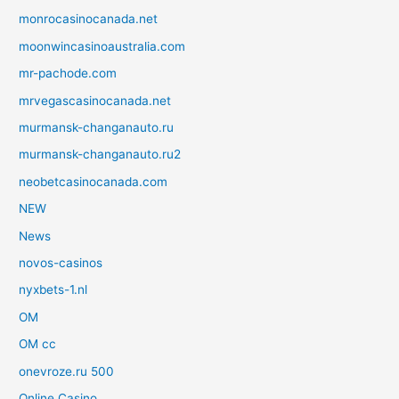
monrocasinocanada.net
moonwincasinoaustralia.com
mr-pachode.com
mrvegascasinocanada.net
murmansk-changanauto.ru
murmansk-changanauto.ru2
neobetcasinocanada.com
NEW
News
novos-casinos
nyxbets-1.nl
OM
OM cc
onevroze.ru 500
Online Casino