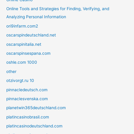
Online Tools and Strategies for Finding, Verifying, and
Analyzing Personal Information
ori9infarm.com2
oscarspindeutschland.net
oscarspinitalia.net
oscarspinsespana.com
oshle.com 1000
other
otzivorgt.ru 10
pinnacledeutsch.com
pinnaclesvenska.com
planetwin365deutschland.com
platincasinobrasil.com
platincasinodeutschland.com