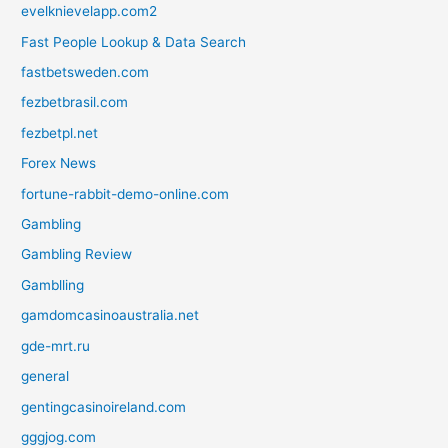
evelknievelapp.com2
Fast People Lookup & Data Search
fastbetsweden.com
fezbetbrasil.com
fezbetpl.net
Forex News
fortune-rabbit-demo-online.com
Gambling
Gambling Review
Gamblling
gamdomcasinoaustralia.net
gde-mrt.ru
general
gentingcasinoireland.com
gggjog.com