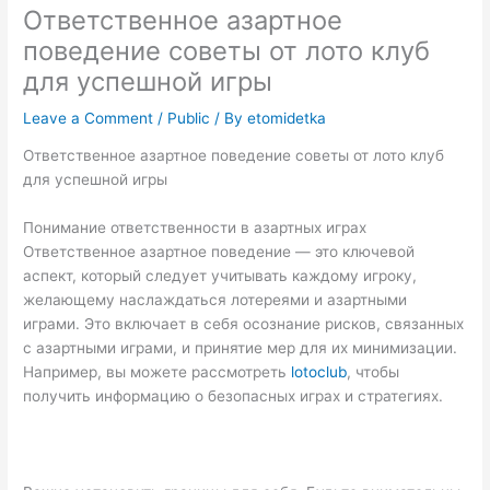
Ответственное азартное
поведение советы от лото клуб
для успешной игры
Leave a Comment
/
Public
/ By
etomidetka
Ответственное азартное поведение советы от лото клуб
для успешной игры
Понимание ответственности в азартных играх
Ответственное азартное поведение — это ключевой
аспект, который следует учитывать каждому игроку,
желающему наслаждаться лотереями и азартными
играми. Это включает в себя осознание рисков, связанных
с азартными играми, и принятие мер для их минимизации.
Например, вы можете рассмотреть
lotoclub
, чтобы
получить информацию о безопасных играх и стратегиях.