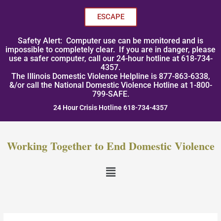
Skip
to
ESCAPE
content
Safety Alert: Computer use can be monitored and is
impossible to completely clear. If you are in danger, please
use a safer computer, call our 24-hour hotline at 618-734-
4357.
The Illinois Domestic Violence Helpline is 877-863-6338,
&/or call the National Domestic Violence Hotline at 1-800-
799-SAFE.
24 Hour Crisis Hotline 618-734-4357
Working Together to End Domestic Violence
Menu