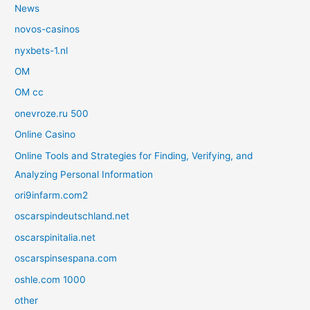
News
novos-casinos
nyxbets-1.nl
OM
OM cc
onevroze.ru 500
Online Casino
Online Tools and Strategies for Finding, Verifying, and
Analyzing Personal Information
ori9infarm.com2
oscarspindeutschland.net
oscarspinitalia.net
oscarspinsespana.com
oshle.com 1000
other