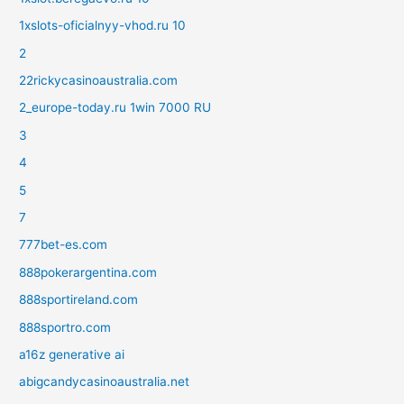
1xslots-oficialnyy-vhod.ru 10
2
22rickycasinoaustralia.com
2_europe-today.ru 1win 7000 RU
3
4
5
7
777bet-es.com
888pokerargentina.com
888sportireland.com
888sportro.com
a16z generative ai
abigcandycasinoaustralia.net