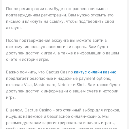
После регистрации вам будет отправлено письмо с
подтверждением регистрации. Вам нужно открыть это
письмо и кликнуть на ссылку, чтобы подтвердить свой
аккаунт.
После подтверждения аккаунта вы можете войти в
систему, используя свои логин и пароль. Вам будет
доступен доступ к играм, а также к информации о вашем
счете и истории игры.
Важно помнить, что Cactus Casino
кактус онлайн казино
предлагает безопасные и надежные payment options,
включая Visa, Mastercard, Neteller и Skrill. Вам также будет
доступен доступ к информации о вашем счете и истории
игры.
В целом, Cactus Casino – это отличный выбор для игроков,
ищущих надежное и безопасное онлайн-казино. Мы
рекомендуем вам зарегистрироваться и начать играть,
чтобы испытать все преимущества, которые предлагает