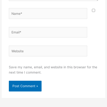
Name*
Email*
Website
Save my name, email, and website in this browser for the
next time I comment.