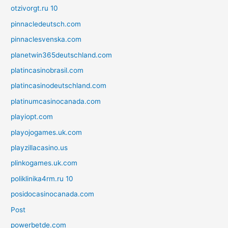
otzivorgt.ru 10
pinnacledeutsch.com
pinnaclesvenska.com
planetwin365deutschland.com
platincasinobrasil.com
platincasinodeutschland.com
platinumcasinocanada.com
playiopt.com
playojogames.uk.com
playzillacasino.us
plinkogames.uk.com
poliklinika4rm.ru 10
posidocasinocanada.com
Post
powerbetde.com