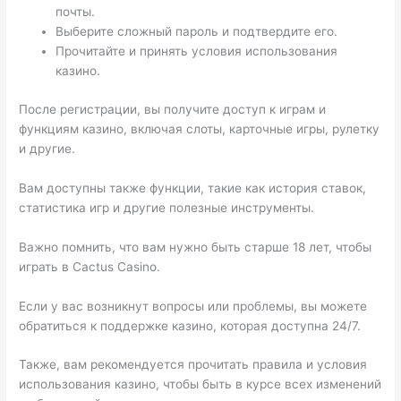
почты.
Выберите сложный пароль и подтвердите его.
Прочитайте и принять условия использования
казино.
После регистрации, вы получите доступ к играм и
функциям казино, включая слоты, карточные игры, рулетку
и другие.
Вам доступны также функции, такие как история ставок,
статистика игр и другие полезные инструменты.
Важно помнить, что вам нужно быть старше 18 лет, чтобы
играть в Cactus Casino.
Если у вас возникнут вопросы или проблемы, вы можете
обратиться к поддержке казино, которая доступна 24/7.
Также, вам рекомендуется прочитать правила и условия
использования казино, чтобы быть в курсе всех изменений