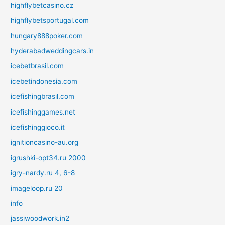
highflybetcasino.cz
highflybetsportugal.com
hungary888poker.com
hyderabadweddingcars.in
icebetbrasil.com
icebetindonesia.com
icefishingbrasil.com
icefishinggames.net
icefishinggioco.it
ignitioncasino-au.org
igrushki-opt34.ru 2000
igry-nardy.ru 4, 6-8
imageloop.ru 20
info
jassiwoodwork.in2