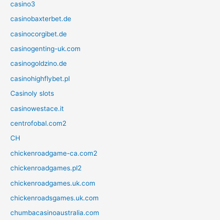
casino3
casinobaxterbet.de
casinocorgibet.de
casinogenting-uk.com
casinogoldzino.de
casinohighflybet.pl
Casinoly slots
casinowestace.it
centrofobal.com2
CH
chickenroadgame-ca.com2
chickenroadgames.pl2
chickenroadgames.uk.com
chickenroadsgames.uk.com
chumbacasinoaustralia.com