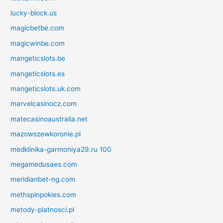
lucky-block.us
magicbetbe.com
magicwinbe.com
mangeticslots.be
mangeticslots.es
mangeticslots.uk.com
marvelcasinocz.com
matecasinoaustralia.net
mazowszewkoronie.pl
medklinika-garmoniya29.ru 100
megamedusaes.com
meridianbet-ng.com
methspinpokies.com
metody-platnosci.pl