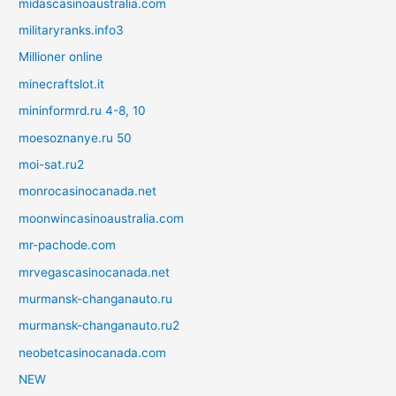
midascasinoaustralia.com
militaryranks.info3
Millioner online
minecraftslot.it
mininformrd.ru 4-8, 10
moesoznanye.ru 50
moi-sat.ru2
monrocasinocanada.net
moonwincasinoaustralia.com
mr-pachode.com
mrvegascasinocanada.net
murmansk-changanauto.ru
murmansk-changanauto.ru2
neobetcasinocanada.com
NEW