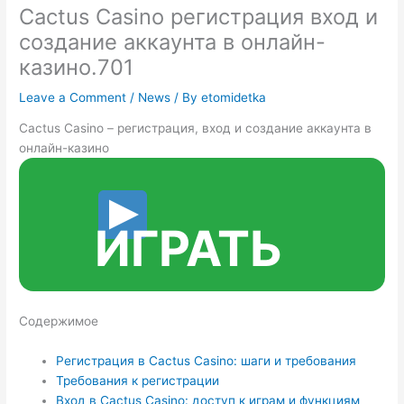
Cactus Casino регистрация вход и
создание аккаунта в онлайн-
казино.701
Leave a Comment
/
News
/ By
etomidetka
Cactus Casino – регистрация, вход и создание аккаунта в
онлайн-казино
ИГРАТЬ
Содержимое
Регистрация в Cactus Casino: шаги и требования
Требования к регистрации
Вход в Cactus Casino: доступ к играм и функциям