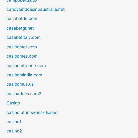
candylandcasinoaustralia.net
casabetde.com
casabetgr.net
casabetitaly.com
casibomat.com
casibomes.com
casibomfrance.com
casibomindia.com
casibomus.us
casinadoes.com2
Casino
casino utan svensk licens
casino1
casino2