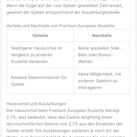
Wenn die Kugel auf der vom Spieler gewählten Zahl landet,
gewinnt der Spieler entsprechend der Auszahlungstabelle.
Vorteile und Nachteile von Premium European Roulette
Vorteile
Nachteile
Niedrigerer Hausvorteil im
Keine speziellen Side-
Vergleich zu anderen
Bets oder Bonus-
Roulette-Varianten
Wetten
Keine Möglichkeit, mit
Bessere Gewinnchancen für
anderen Spielern zu
Spieler
interagieren
Hausvorteil und Auszahlungen
Der Hausvorteil beim Premium European Roulette beträgt
2,7%, was bedeutet, dass das Casino langfristig einen
durchschnittlichen Gewinn von 2,7% aus den Einsätzen der
Spieler erzielt. Die Auszahlungen variieren je nach Art der