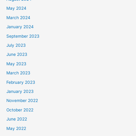
May 2024
March 2024
January 2024
September 2023
July 2023
June 2023
May 2023
March 2023
February 2023
January 2023
November 2022
October 2022
June 2022
May 2022