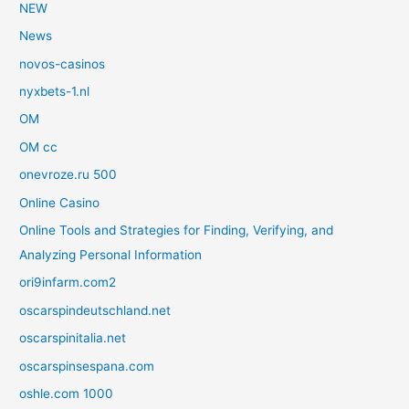
NEW
News
novos-casinos
nyxbets-1.nl
OM
OM cc
onevroze.ru 500
Online Casino
Online Tools and Strategies for Finding, Verifying, and
Analyzing Personal Information
ori9infarm.com2
oscarspindeutschland.net
oscarspinitalia.net
oscarspinsespana.com
oshle.com 1000