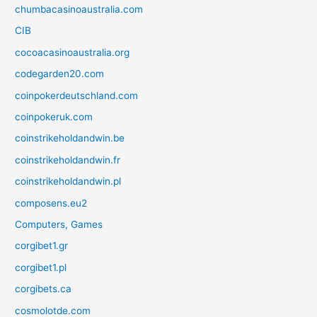
chumbacasinoaustralia.com
CIB
cocoacasinoaustralia.org
codegarden20.com
coinpokerdeutschland.com
coinpokeruk.com
coinstrikeholdandwin.be
coinstrikeholdandwin.fr
coinstrikeholdandwin.pl
composens.eu2
Computers, Games
corgibet1.gr
corgibet1.pl
corgibets.ca
cosmolotde.com