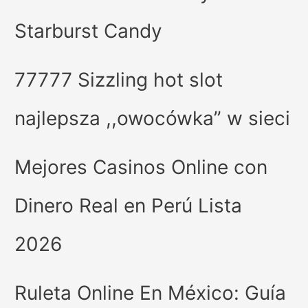
Starburst Candy
77777 Sizzling hot slot
najlepsza ,,owocówka” w sieci
Mejores Casinos Online con
Dinero Real en Perú Lista
2026
Ruleta Online En México: Guía