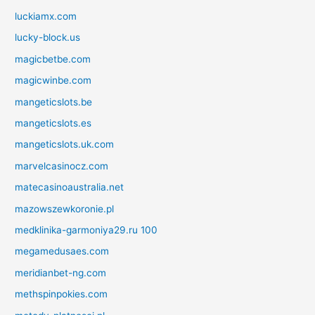
luckiamx.com
lucky-block.us
magicbetbe.com
magicwinbe.com
mangeticslots.be
mangeticslots.es
mangeticslots.uk.com
marvelcasinocz.com
matecasinoaustralia.net
mazowszewkoronie.pl
medklinika-garmoniya29.ru 100
megamedusaes.com
meridianbet-ng.com
methspinpokies.com