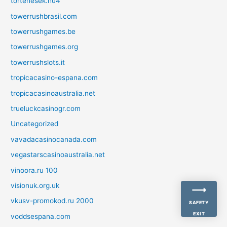
tortenesek.hu4
towerrushbrasil.com
towerrushgames.be
towerrushgames.org
towerrushslots.it
tropicacasino-espana.com
tropicacasinoaustralia.net
trueluckcasinogr.com
Uncategorized
vavadacasinocanada.com
vegastarscasinoaustralia.net
vinoora.ru 100
visionuk.org.uk
vkusv-promokod.ru 2000
SAFETY
EXIT
voddsespana.com