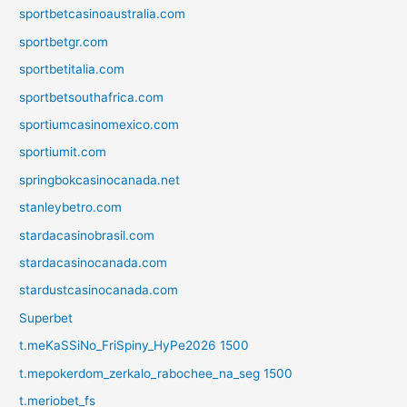
sportbetcasinoaustralia.com
sportbetgr.com
sportbetitalia.com
sportbetsouthafrica.com
sportiumcasinomexico.com
sportiumit.com
springbokcasinocanada.net
stanleybetro.com
stardacasinobrasil.com
stardacasinocanada.com
stardustcasinocanada.com
Superbet
t.meKaSSiNo_FriSpiny_HyPe2026 1500
t.mepokerdom_zerkalo_rabochee_na_seg 1500
t.meriobet_fs