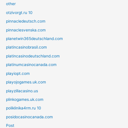
other
otzivorgt.ru 10
pinnacledeutsch.com
pinnaclesvenska.com
planetwin365deutschland.com
platincasinobrasil.com
platincasinodeutschland.com
platinumcasinocanada.com
playiopt.com
playojogames.uk.com
playzillacasino.us
plinkogames.uk.com
poliklinika4rm.ru 10
posidocasinocanada.com
Post