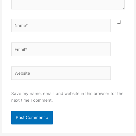
Name*
Email*
Website
Save my name, email, and website in this browser for the
next time I comment.