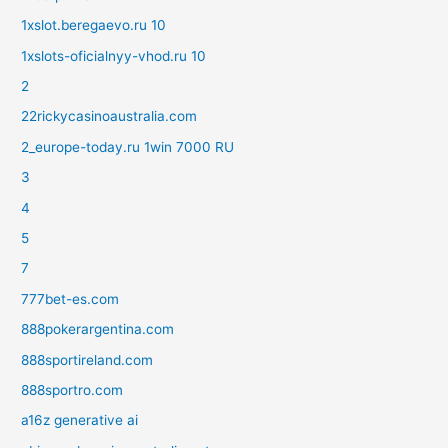
1xslot.beregaevo.ru 10
1xslots-oficialnyy-vhod.ru 10
2
22rickycasinoaustralia.com
2_europe-today.ru 1win 7000 RU
3
4
5
7
777bet-es.com
888pokerargentina.com
888sportireland.com
888sportro.com
a16z generative ai