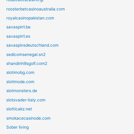
roosterbetcasinoaustralia.com
royalcasinopakistan.com
savaspin1.be
savaspin1.es
savaspinsdeutschland.com
sedicomsenegal.sn2
shandinhillsgolf.com2
slotimobg.com
slotimode.com
slotmonsters.de
slotsvader-italy.com
slotticakz.net
smokacecasinode.com
Sober living