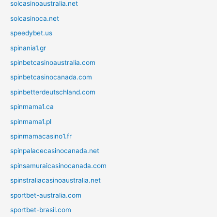
solcasinoaustralia.net
solcasinoca.net
speedybet.us
spinania1.gr
spinbetcasinoaustralia.com
spinbetcasinocanada.com
spinbetterdeutschland.com
spinmama1.ca
spinmama1.pl
spinmamacasino1.fr
spinpalacecasinocanada.net
spinsamuraicasinocanada.com
spinstraliacasinoaustralia.net
sportbet-australia.com
sportbet-brasil.com