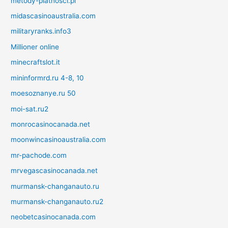
metody-platnosci.pl
midascasinoaustralia.com
militaryranks.info3
Millioner online
minecraftslot.it
mininformrd.ru 4-8, 10
moesoznanye.ru 50
moi-sat.ru2
monrocasinocanada.net
moonwincasinoaustralia.com
mr-pachode.com
mrvegascasinocanada.net
murmansk-changanauto.ru
murmansk-changanauto.ru2
neobetcasinocanada.com