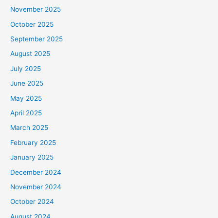
November 2025
October 2025
September 2025
August 2025
July 2025
June 2025
May 2025
April 2025
March 2025
February 2025
January 2025
December 2024
November 2024
October 2024
August 2024