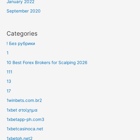
January 2022
September 2020
Categories
! Без рубрики
1
10 Best Forex Brokers for Scalping 2026
111
13
17
1winbets.com.br2
1xbet στοίχημα
1xbetapp-ph.com3
1xbetcasinoca.net
1xbetph.net2