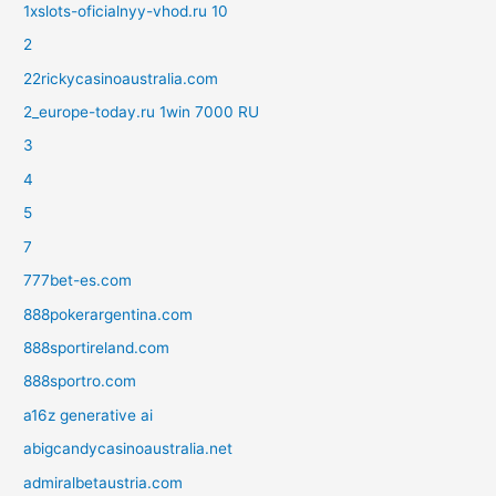
1xslots-oficialnyy-vhod.ru 10
2
22rickycasinoaustralia.com
2_europe-today.ru 1win 7000 RU
3
4
5
7
777bet-es.com
888pokerargentina.com
888sportireland.com
888sportro.com
a16z generative ai
abigcandycasinoaustralia.net
admiralbetaustria.com