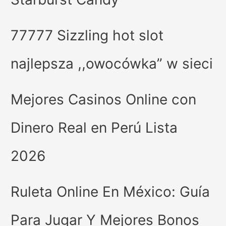
77777 Sizzling hot slot
najlepsza ,,owocówka” w sieci
Mejores Casinos Online con
Dinero Real en Perú Lista
2026
Ruleta Online En México: Guía
Para Jugar Y Mejores Bonos