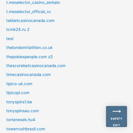
t.meselector_casino_zerkalo
t.meselector_official_ru
takbetcasinocanada.com
tcmk24.ru 2
test
thelondontriathlon.co.uk
thepokiespeople.com z3
thescorebetcasinocanada.com
timecasinocanada.com
tipico-uk.com
tipicopl.com
tonyspins1.be
tonyspinsau.com
SAFETY
tortenesek.hu4
EXIT
towerrushbrasil.com