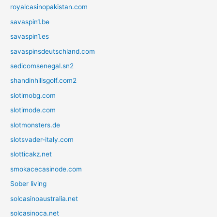
royalcasinopakistan.com
savaspin1.be
savaspin1.es
savaspinsdeutschland.com
sedicomsenegal.sn2
shandinhillsgolf.com2
slotimobg.com
slotimode.com
slotmonsters.de
slotsvader-italy.com
slotticakz.net
smokacecasinode.com
Sober living
solcasinoaustralia.net
solcasinoca.net