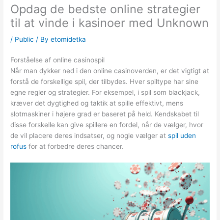
Opdag de bedste online strategier
til at vinde i kasinoer med Unknown
/
Public
/ By
etomidetka
Forståelse af online casinospil
Når man dykker ned i den online casinoverden, er det vigtigt at
forstå de forskellige spil, der tilbydes. Hver spiltype har sine
egne regler og strategier. For eksempel, i spil som blackjack,
kræver det dygtighed og taktik at spille effektivt, mens
slotmaskiner i højere grad er baseret på held. Kendskabet til
disse forskelle kan give spillere en fordel, når de vælger, hvor
de vil placere deres indsatser, og nogle vælger at
spil uden
rofus
for at forbedre deres chancer.