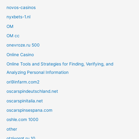
novos-casinos
nyxbets-1.nl
OM
OM cc
onevroze.ru 500
Online Casino
Online Tools and Strategies for Finding, Verifying, and
Analyzing Personal Information
ori9infarm.com2
oscarspindeutschland.net
oscarspinitalia.net
oscarspinsespana.com
oshle.com 1000
other
otzivorgt.ru 10