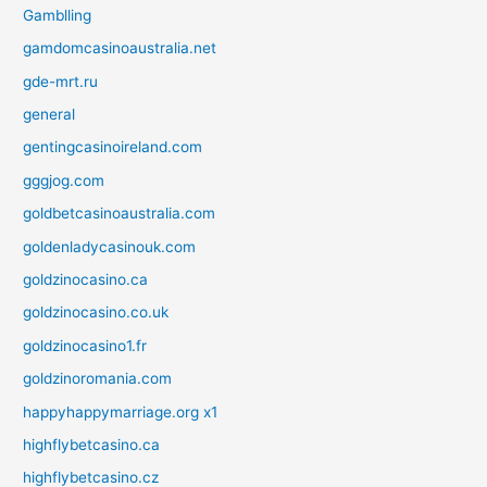
Gamblling
gamdomcasinoaustralia.net
gde-mrt.ru
general
gentingcasinoireland.com
gggjog.com
goldbetcasinoaustralia.com
goldenladycasinouk.com
goldzinocasino.ca
goldzinocasino.co.uk
goldzinocasino1.fr
goldzinoromania.com
happyhappymarriage.org x1
highflybetcasino.ca
highflybetcasino.cz