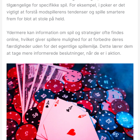
tilgængelige for specifikke spil. For eksempel, i poker er det
vigtigt at forstå modspillerens tendenser og spille smartere
frem for blot at stole på held.
Ydermere kan information om spil og strategier ofte findes
online, hvilket giver spillere mulighed for at forbedre deres
færdigheder uden for det egentlige spillemiljø. Dette lærer dem
at tage mere informerede beslutninger, når de er i aktion.