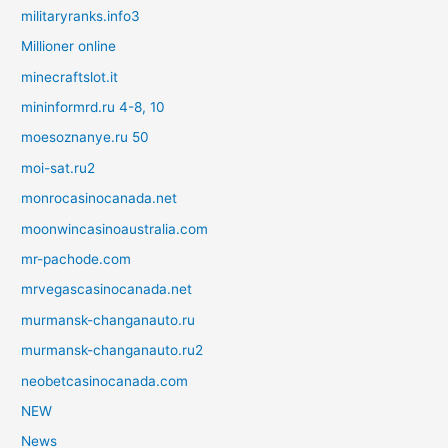
militaryranks.info3
Millioner online
minecraftslot.it
mininformrd.ru 4-8, 10
moesoznanye.ru 50
moi-sat.ru2
monrocasinocanada.net
moonwincasinoaustralia.com
mr-pachode.com
mrvegascasinocanada.net
murmansk-changanauto.ru
murmansk-changanauto.ru2
neobetcasinocanada.com
NEW
News