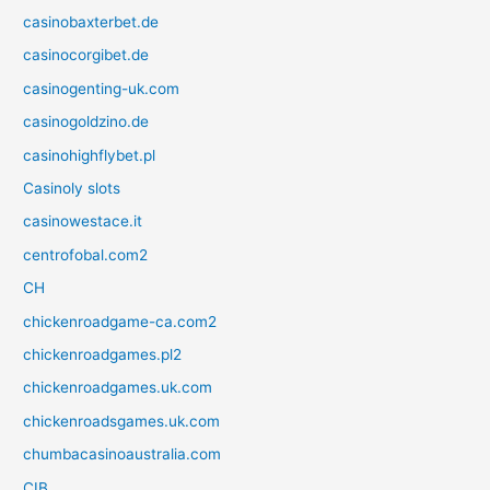
casinobaxterbet.de
casinocorgibet.de
casinogenting-uk.com
casinogoldzino.de
casinohighflybet.pl
Casinoly slots
casinowestace.it
centrofobal.com2
CH
chickenroadgame-ca.com2
chickenroadgames.pl2
chickenroadgames.uk.com
chickenroadsgames.uk.com
chumbacasinoaustralia.com
CIB