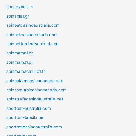
speedybet.us
spinania1.gr
spinbetcasinoaustralia.com
spinbetcasinocanada.com
spinbetterdeutschland.com
spinmama1.ca
spinmama1.pl
spinmamacasino1.fr
spinpalacecasinocanada.net
spinsamuraicasinocanada.com
spinstraliacasinoaustralia.net
sportbet-australia.com
sportbet-brasil.com
sportbetcasinoaustralia.com