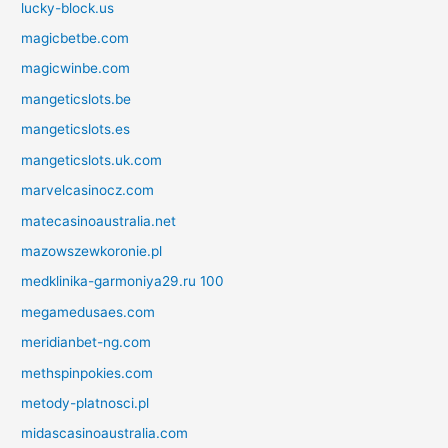
lucky-block.us
magicbetbe.com
magicwinbe.com
mangeticslots.be
mangeticslots.es
mangeticslots.uk.com
marvelcasinocz.com
matecasinoaustralia.net
mazowszewkoronie.pl
medklinika-garmoniya29.ru 100
megamedusaes.com
meridianbet-ng.com
methspinpokies.com
metody-platnosci.pl
midascasinoaustralia.com