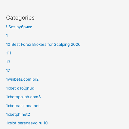
Categories
! Без рубрики
1
10 Best Forex Brokers for Scalping 2026
111
13
17
1winbets.com.br2
1xbet στοίχημα
1xbetapp-ph.com3
1xbetcasinoca.net
1xbetph.net2
1xslot.beregaevo.ru 10