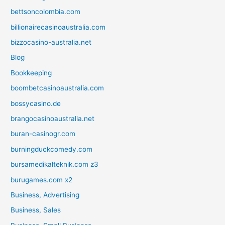
bettsoncolombia.com
billionairecasinoaustralia.com
bizzocasino-australia.net
Blog
Bookkeeping
boombetcasinoaustralia.com
bossycasino.de
brangocasinoaustralia.net
buran-casinogr.com
burningduckcomedy.com
bursamedikalteknik.com z3
burugames.com x2
Business, Advertising
Business, Sales