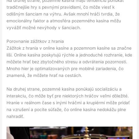
Na druhej strane, pozemné kasína majú tendenciu ponúkať
tradičnejšie hry s pevnými pravidlami, čo môže viesť k
odlišným šanciam na výhru. Avšak mnohí hráči tvrdia, že
emocionálny faktor a atmosféra pozemného kasína môžu
vyvážiť možné nevýhody v šanciach.
Porovnanie zážitkov z hrania
Zážitok z hrania v online kasíne a pozemnom kasíne sa značne
líši. Online kasína poskytujú rýchle a jednoduché rozhranie, kde
môžete hrať bez zbytočného stresu a odvrátenia pozornosti.
Mnoho hier je optimalizovaných pre mobilné zariadenia, čo
znamená, že môžete hrať na cestách.
Na druhej strane, pozemné kasína ponúkajú socializáciu a
interakciu, čo môže byť pre niektorých hráčov veľmi dôležité.
Hranie v reálnom čase s inými hráčmi a krupiérmi môže pridať
na vzrušení a pocite súťaže, čo online kasína nedokážu plne
nahradiť.