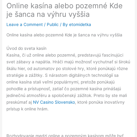
Online kasína alebo pozemné Kde
je šanca na výhru vyššia
Leave a Comment
/
Public
/ By
etomidetka
Online kasína alebo pozemné Kde je šanca na výhru vyššia
Úvod do sveta kasín
Kasína, či už online alebo pozemné, predstavujú fascinujúci
svet zábavy a napätia. Hráči majú možnosť vychutnať si širokú
škálu hier, od automatov po stolové hry, ktoré ponúkajú rôzne
stratégie a zážitky. S nárastom digitálnych technológií sa
online kasína stali veľmi populárnymi, pretože ponúkajú
pohodlie a prístupnosť, zatiaľ čo pozemné kasína prinášajú
jedinečnú atmosféru a spoločenský zážitok. Preto by ste mali
preskúmať aj
NV Casino Slovensko
, ktoré ponúka inovatívny
prístup k online hrám.
Rozhodovanie medzi online a pozemným kasínom môže byť