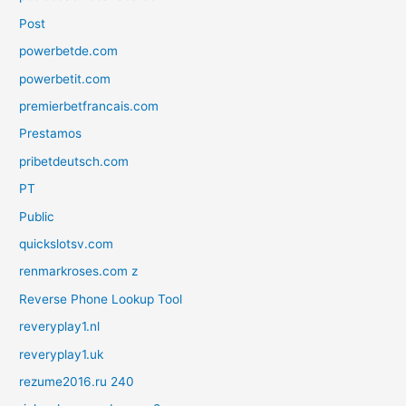
Post
powerbetde.com
powerbetit.com
premierbetfrancais.com
Prestamos
pribetdeutsch.com
PT
Public
quickslotsv.com
renmarkroses.com z
Reverse Phone Lookup Tool
reveryplay1.nl
reveryplay1.uk
rezume2016.ru 240