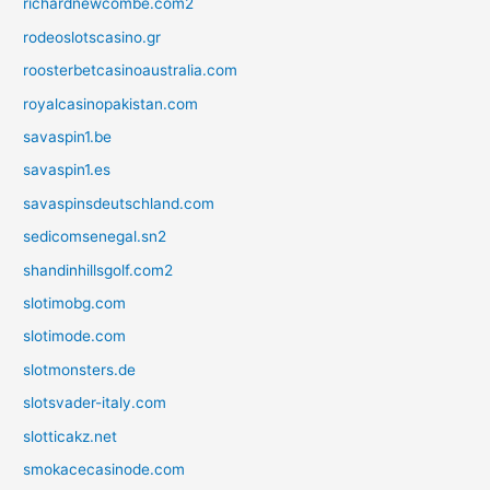
richardnewcombe.com2
rodeoslotscasino.gr
roosterbetcasinoaustralia.com
royalcasinopakistan.com
savaspin1.be
savaspin1.es
savaspinsdeutschland.com
sedicomsenegal.sn2
shandinhillsgolf.com2
slotimobg.com
slotimode.com
slotmonsters.de
slotsvader-italy.com
slotticakz.net
smokacecasinode.com