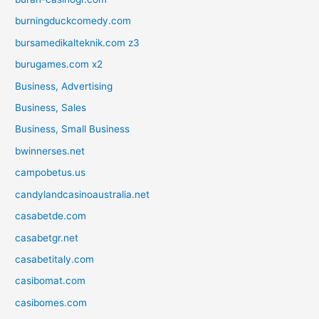
burningduckcomedy.com
bursamedikalteknik.com z3
burugames.com x2
Business, Advertising
Business, Sales
Business, Small Business
bwinnerses.net
campobetus.us
candylandcasinoaustralia.net
casabetde.com
casabetgr.net
casabetitaly.com
casibomat.com
casibomes.com