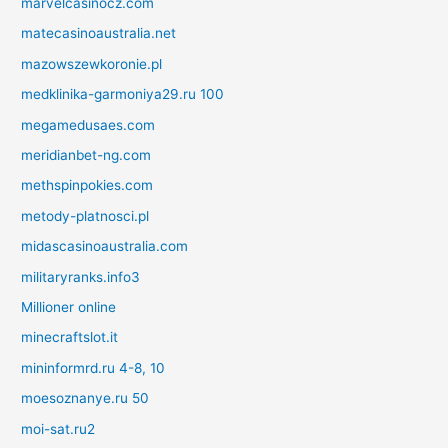
marvelcasinocz.com
matecasinoaustralia.net
mazowszewkoronie.pl
medklinika-garmoniya29.ru 100
megamedusaes.com
meridianbet-ng.com
methspinpokies.com
metody-platnosci.pl
midascasinoaustralia.com
militaryranks.info3
Millioner online
minecraftslot.it
mininformrd.ru 4-8, 10
moesoznanye.ru 50
moi-sat.ru2