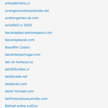
artesdelvidrio.cl
avengerscasinoaustralia.net
aviatorgames.uk.com
avtolife5.ru 2000
bacanaplaycasinoespana.com
bacanaplayuk.com
BassWin Casino
baxterbetportugal.com
bet-at-homeus.us
bet365chilee.cl
betalicede.net
betaliceit.com
betat-homepl.com
betfredcasinoaustralia.com
Bethall online καζίνο