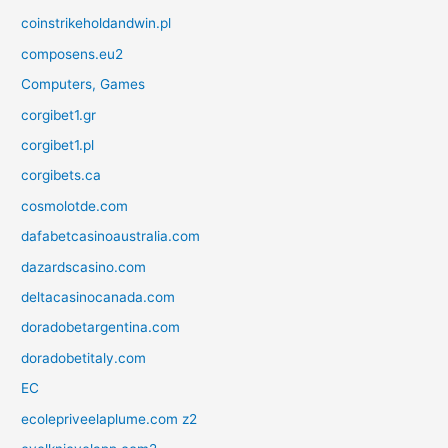
coinstrikeholdandwin.pl
composens.eu2
Computers, Games
corgibet1.gr
corgibet1.pl
corgibets.ca
cosmolotde.com
dafabetcasinoaustralia.com
dazardscasino.com
deltacasinocanada.com
doradobetargentina.com
doradobetitaly.com
EC
ecolepriveelaplume.com z2