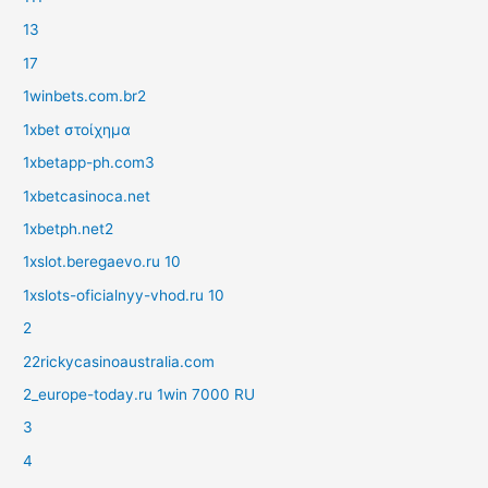
13
17
1winbets.com.br2
1xbet στοίχημα
1xbetapp-ph.com3
1xbetcasinoca.net
1xbetph.net2
1xslot.beregaevo.ru 10
1xslots-oficialnyy-vhod.ru 10
2
22rickycasinoaustralia.com
2_europe-today.ru 1win 7000 RU
3
4