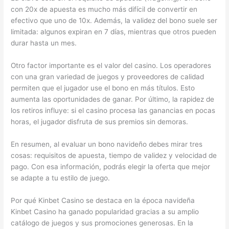
con 20x de apuesta es mucho más difícil de convertir en
efectivo que uno de 10x. Además, la validez del bono suele ser
limitada: algunos expiran en 7 días, mientras que otros pueden
durar hasta un mes.
Otro factor importante es el valor del casino. Los operadores
con una gran variedad de juegos y proveedores de calidad
permiten que el jugador use el bono en más títulos. Esto
aumenta las oportunidades de ganar. Por último, la rapidez de
los retiros influye: si el casino procesa las ganancias en pocas
horas, el jugador disfruta de sus premios sin demoras.
En resumen, al evaluar un bono navideño debes mirar tres
cosas: requisitos de apuesta, tiempo de validez y velocidad de
pago. Con esa información, podrás elegir la oferta que mejor
se adapte a tu estilo de juego.
Por qué Kinbet Casino se destaca en la época navideña
Kinbet Casino ha ganado popularidad gracias a su amplio
catálogo de juegos y sus promociones generosas. En la