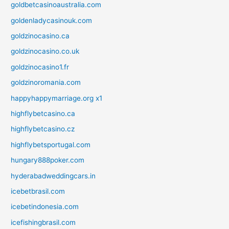
goldbetcasinoaustralia.com
goldenladycasinouk.com
goldzinocasino.ca
goldzinocasino.co.uk
goldzinocasino1.fr
goldzinoromania.com
happyhappymarriage.org x1
highflybetcasino.ca
highflybetcasino.cz
highflybetsportugal.com
hungary888poker.com
hyderabadweddingcars.in
icebetbrasil.com
icebetindonesia.com
icefishingbrasil.com