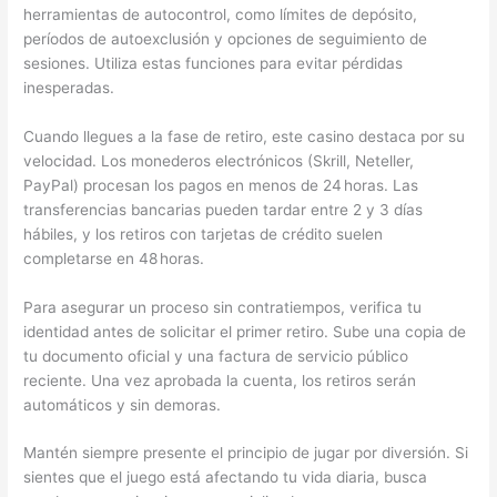
herramientas de autocontrol, como límites de depósito,
períodos de autoexclusión y opciones de seguimiento de
sesiones. Utiliza estas funciones para evitar pérdidas
inesperadas.
Cuando llegues a la fase de retiro, este casino destaca por su
velocidad. Los monederos electrónicos (Skrill, Neteller,
PayPal) procesan los pagos en menos de 24 horas. Las
transferencias bancarias pueden tardar entre 2 y 3 días
hábiles, y los retiros con tarjetas de crédito suelen
completarse en 48 horas.
Para asegurar un proceso sin contratiempos, verifica tu
identidad antes de solicitar el primer retiro. Sube una copia de
tu documento oficial y una factura de servicio público
reciente. Una vez aprobada la cuenta, los retiros serán
automáticos y sin demoras.
Mantén siempre presente el principio de jugar por diversión. Si
sientes que el juego está afectando tu vida diaria, busca