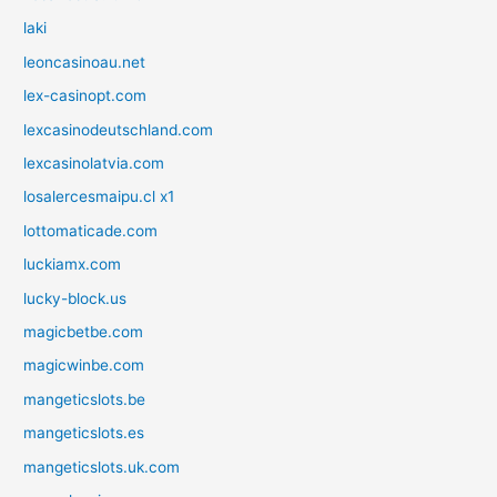
laki
leoncasinoau.net
lex-casinopt.com
lexcasinodeutschland.com
lexcasinolatvia.com
losalercesmaipu.cl x1
lottomaticade.com
luckiamx.com
lucky-block.us
magicbetbe.com
magicwinbe.com
mangeticslots.be
mangeticslots.es
mangeticslots.uk.com