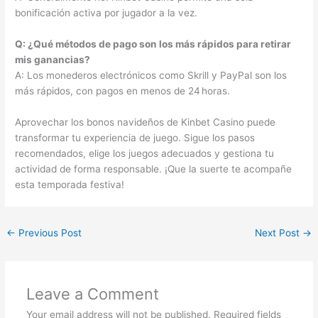
bonificación activa por jugador a la vez.
Q: ¿Qué métodos de pago son los más rápidos para retirar
mis ganancias?
A: Los monederos electrónicos como Skrill y PayPal son los
más rápidos, con pagos en menos de 24 horas.
Aprovechar los bonos navideños de Kinbet Casino puede
transformar tu experiencia de juego. Sigue los pasos
recomendados, elige los juegos adecuados y gestiona tu
actividad de forma responsable. ¡Que la suerte te acompañe
esta temporada festiva!
←
Previous Post
Next Post
→
Leave a Comment
Your email address will not be published.
Required fields