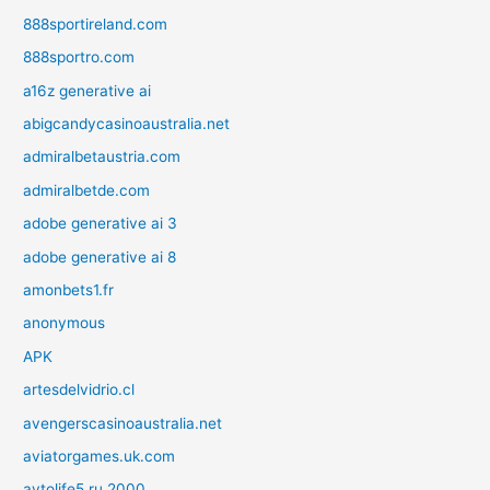
888sportireland.com
888sportro.com
a16z generative ai
abigcandycasinoaustralia.net
admiralbetaustria.com
admiralbetde.com
adobe generative ai 3
adobe generative ai 8
amonbets1.fr
anonymous
APK
artesdelvidrio.cl
avengerscasinoaustralia.net
aviatorgames.uk.com
avtolife5.ru 2000