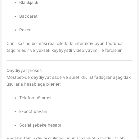
Blackjack
Baccarat
Poker
Canlı kazino bölməsi real dilerlərlə interaktiv oyun təcrübəsi
təqdim edir və yüksək keyfiyyətli video yayımı ilə fərqlənir.
Qeydiyyat prosesi
Mostbet-də qeydiyyat sadə və sürətlidir. İstifadəçilər aşağıdakı
üsullarla hesab aça bilərlər:
Telefon nömrəsi
E-poçt ünvanı
Sosial şəbəkə hesabı
Hesabın tam aktivləşdirilməsi üçün şəxsiyyətin təsdiqi tələb