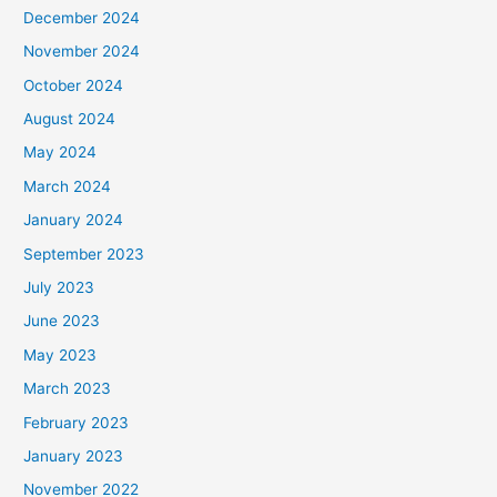
December 2024
November 2024
October 2024
August 2024
May 2024
March 2024
January 2024
September 2023
July 2023
June 2023
May 2023
March 2023
February 2023
January 2023
November 2022