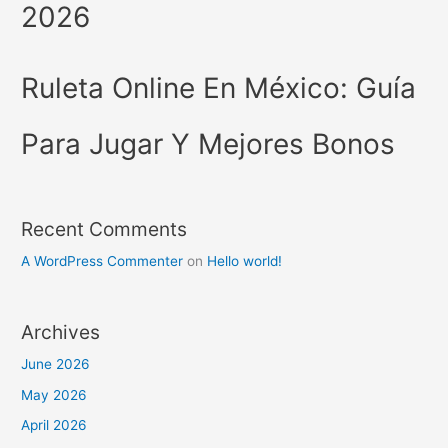
2026
Ruleta Online En México: Guía
Para Jugar Y Mejores Bonos
Recent Comments
A WordPress Commenter
on
Hello world!
Archives
June 2026
May 2026
April 2026