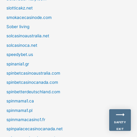
slotticakz.net
smokacecasinode.com
Sober living
solcasinoaustralia.net
solcasinoca.net
speedybet.us
spinania1.gr
spinbetcasinoaustralia.com
spinbetcasinocanada.com
spinbetterdeutschland.com
spinmama1.ca
spinmama1.pl
spinmamacasino1.fr
SAFETY
spinpalacecasinocanada.net
EXIT