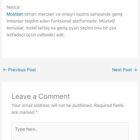
Nəticə
Mostbet
idman mərcləri və onlayn kazino sahəsində geniş
imkanlar təqdim edən funksional platformadır. Müxtəlif
bonuslar, mobil tətbiq və geniş oyun seçimi onu bir çox
istifadəçi üçün cəlbedici edir.
←
Previous Post
Next Post
→
Leave a Comment
Your email address will not be published.
Required fields
are marked
*
Type
here..