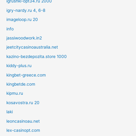
igrushki-opt34.ru 2000
igry-nardy.ru 4, 6-8
imageloop.ru 20
info
jassiwoodwork.in2
jeetcitycasinoaustralia.net
kazino-bezdepozita.store 1000
kiddy-plus.ru
kingbet-greece.com
kingbetde.com
kipmu.ru
kosavostra.ru 20
laki
leoncasinoau.net
lex-casinopt.com