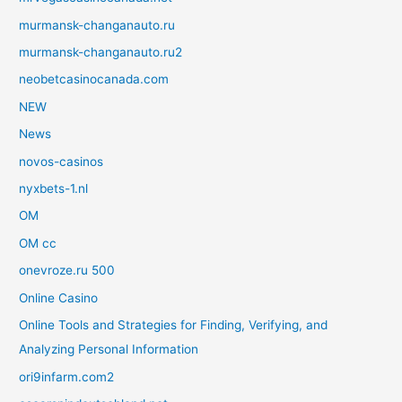
murmansk-changanauto.ru
murmansk-changanauto.ru2
neobetcasinocanada.com
NEW
News
novos-casinos
nyxbets-1.nl
OM
OM cc
onevroze.ru 500
Online Casino
Online Tools and Strategies for Finding, Verifying, and
Analyzing Personal Information
ori9infarm.com2