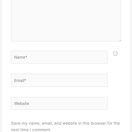
Name*
Email*
Website
Save my name, email, and website in this browser for the
next time I comment.