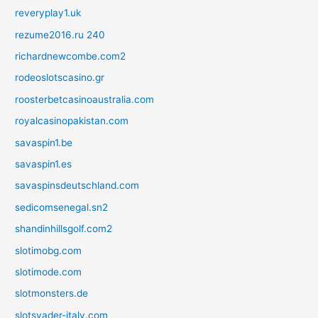
reveryplay1.uk
rezume2016.ru 240
richardnewcombe.com2
rodeoslotscasino.gr
roosterbetcasinoaustralia.com
royalcasinopakistan.com
savaspin1.be
savaspin1.es
savaspinsdeutschland.com
sedicomsenegal.sn2
shandinhillsgolf.com2
slotimobg.com
slotimode.com
slotmonsters.de
slotsvader-italy.com