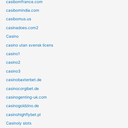
casibomfrance.com
casibomindia.com
casibomus.us
casinadoes.com2
Casino
casino utan svensk licens
casino1
casino2
casino3
casinobaxterbet.de
casinocorgibet.de
casinogenting-uk.com
casinogoldzino.de
casinohighflybet.pl
Casinoly slots