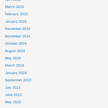
March 2025
February 2025
January 2025
December 2024
November 2024
October 2024
August 2024
May 2024
March 2024
January 2024
September 2023
July 2023
June 2023
May 2023