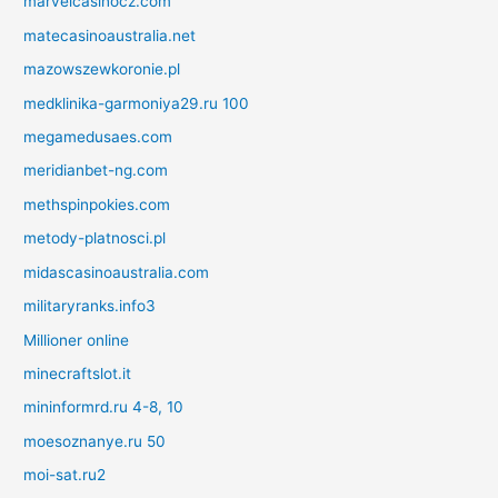
marvelcasinocz.com
matecasinoaustralia.net
mazowszewkoronie.pl
medklinika-garmoniya29.ru 100
megamedusaes.com
meridianbet-ng.com
methspinpokies.com
metody-platnosci.pl
midascasinoaustralia.com
militaryranks.info3
Millioner online
minecraftslot.it
mininformrd.ru 4-8, 10
moesoznanye.ru 50
moi-sat.ru2