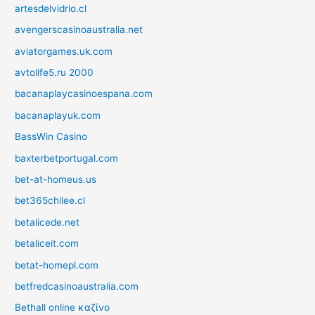
artesdelvidrio.cl
avengerscasinoaustralia.net
aviatorgames.uk.com
avtolife5.ru 2000
bacanaplaycasinoespana.com
bacanaplayuk.com
BassWin Casino
baxterbetportugal.com
bet-at-homeus.us
bet365chilee.cl
betalicede.net
betaliceit.com
betat-homepl.com
betfredcasinoaustralia.com
Bethall online καζίνο