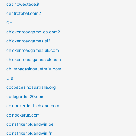
casinowestace.it
centrofobal.com2
CH
chickenroadgame-ca.com2
chickenroadgames.pl2
chickenroadgames.uk.com
chickenroadsgames.uk.com
chumbacasinoaustralia.com
CIB
cocoacasinoaustralia.org
codegarden20.com
coinpokerdeutschland.com
coinpokeruk.com
coinstrikeholdandwin.be
coinstrikeholdandwin.fr