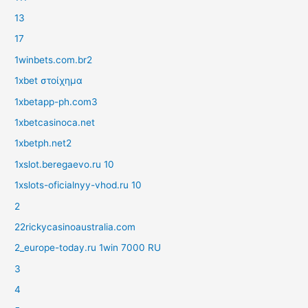
13
17
1winbets.com.br2
1xbet στοίχημα
1xbetapp-ph.com3
1xbetcasinoca.net
1xbetph.net2
1xslot.beregaevo.ru 10
1xslots-oficialnyy-vhod.ru 10
2
22rickycasinoaustralia.com
2_europe-today.ru 1win 7000 RU
3
4