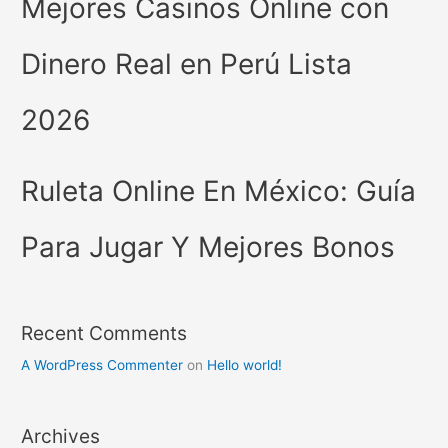
Mejores Casinos Online con
Dinero Real en Perú Lista
2026
Ruleta Online En México: Guía
Para Jugar Y Mejores Bonos
Recent Comments
A WordPress Commenter
on
Hello world!
Archives