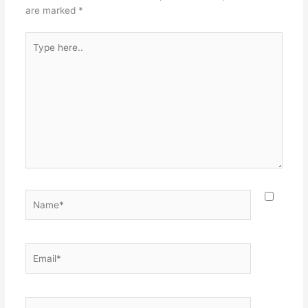
are marked
*
Type
here..
Name*
Email*
Website