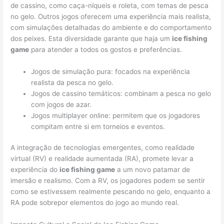
de cassino, como caça-níqueis e roleta, com temas de pesca
no gelo. Outros jogos oferecem uma experiência mais realista,
com simulações detalhadas do ambiente e do comportamento
dos peixes. Esta diversidade garante que haja um
ice fishing
game
para atender a todos os gostos e preferências.
Jogos de simulação pura: focados na experiência
realista da pesca no gelo.
Jogos de cassino temáticos: combinam a pesca no gelo
com jogos de azar.
Jogos multiplayer online: permitem que os jogadores
compitam entre si em torneios e eventos.
A integração de tecnologias emergentes, como realidade
virtual (RV) e realidade aumentada (RA), promete levar a
experiência do
ice fishing game
a um novo patamar de
imersão e realismo. Com a RV, os jogadores podem se sentir
como se estivessem realmente pescando no gelo, enquanto a
RA pode sobrepor elementos do jogo ao mundo real.