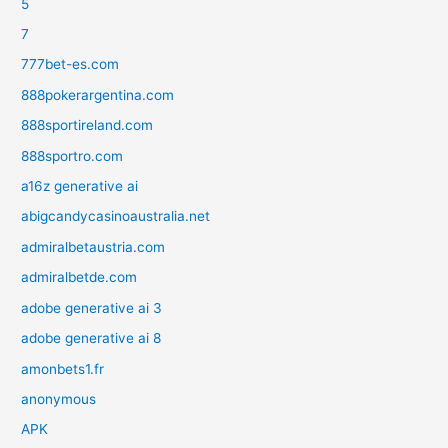
5
7
777bet-es.com
888pokerargentina.com
888sportireland.com
888sportro.com
a16z generative ai
abigcandycasinoaustralia.net
admiralbetaustria.com
admiralbetde.com
adobe generative ai 3
adobe generative ai 8
amonbets1.fr
anonymous
APK