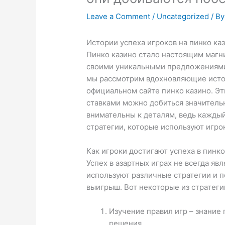
Leave a Comment
/
Uncategorized
/ B
Истории успеха игроков на пинко ка
Пинко казино стало настоящим магн
своими уникальными предложениями 
мы рассмотрим вдохновляющие истор
официальном сайте пинко казино. Эт
ставками можно добиться значитель
внимательны к деталям, ведь каждый 
стратегии, которые используют игро
Как игроки достигают успеха в пинко
Успех в азартных играх не всегда яв
используют различные стратегии и п
выигрыш. Вот некоторые из стратеги
Изучение правил игр – знание
решения.