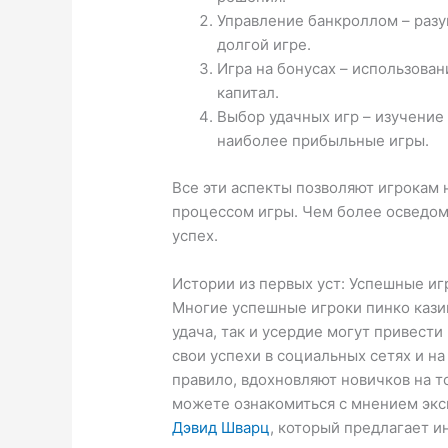
Управление банкроллом – раз
долгой игре.
Игра на бонусах – использова
капитал.
Выбор удачных игр – изучение
наиболее прибыльные игры.
Все эти аспекты позволяют игрокам 
процессом игры. Чем более осведом
успех.
Истории из первых уст: Успешные иг
Многие успешные игроки пинко кази
удача, так и усердие могут привести
свои успехи в социальных сетях и на
правило, вдохновляют новичков на то
можете ознакомиться с мнением экс
Дэвид Шварц
, который предлагает и