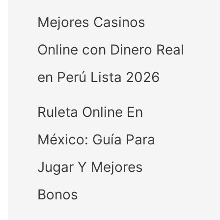
Mejores Casinos
Online con Dinero Real
en Perú Lista 2026
Ruleta Online En
México: Guía Para
Jugar Y Mejores
Bonos