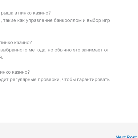
грыша в пинко казино?
, такие как управление банкроллом и выбор игр
 пинко казино?
выбранного метода, но обычно это занимает от
й.
пинко казино?
дит регулярные проверки, чтобы гарантировать
Next Post