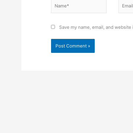
Name*
Email*
Save my name, email, and website i