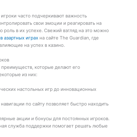
 игроки часто подчеркивают важность
онтролировать свои эмоции и реагировать на
 роль в их успехе. Свежий взгляд на это можно
в азартных играх
на сайте The Guardian, где
влияющие на успех в казино.
оков
 преимуществ, которые делают его
екоторые из них:
ических настольных игр до инновационных
 навигации по сайту позволяет быстро находить
ярные акции и бонусы для постоянных игроков.
чная служба поддержки помогает решать любые