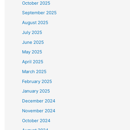
October 2025
September 2025
August 2025
July 2025
June 2025
May 2025
April 2025
March 2025
February 2025
January 2025
December 2024
November 2024
October 2024