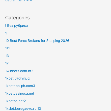
Categories
! Без рубрики
1
10 Best Forex Brokers for Scalping 2026
111
13
17
1winbets.com.br2
1xbet στοίχημα
1xbetapp-ph.com3
1xbetcasinoca.net
1xbetph.net2
1xslot.beregaevo.ru 10