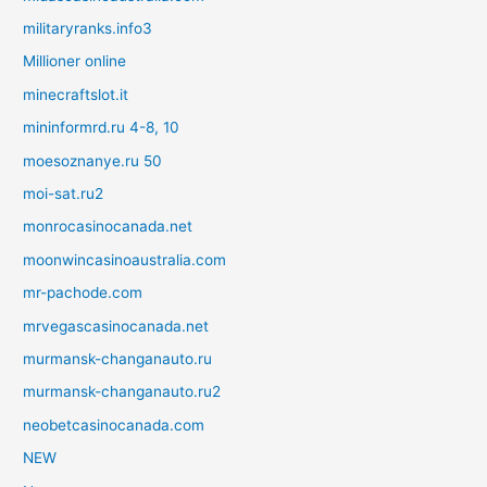
militaryranks.info3
Millioner online
minecraftslot.it
mininformrd.ru 4-8, 10
moesoznanye.ru 50
moi-sat.ru2
monrocasinocanada.net
moonwincasinoaustralia.com
mr-pachode.com
mrvegascasinocanada.net
murmansk-changanauto.ru
murmansk-changanauto.ru2
neobetcasinocanada.com
NEW