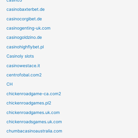
casinobaxterbet.de
casinocorgibet.de
casinogenting-uk.com
casinogoldzino.de
casinohighflybet.pl
Casinoly slots
casinowestace.it
centrofobal.com2
CH
chickenroadgame-ca.com2
chickenroadgames.pl2
chickenroadgames.uk.com
chickenroadsgames.uk.com
chumbacasinoaustralia.com