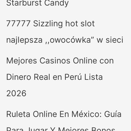
Starburst Candy
77777 Sizzling hot slot
najlepsza ,,owocówka” w sieci
Mejores Casinos Online con
Dinero Real en Perú Lista
2026
Ruleta Online En México: Guía
Para Jugar Y Mejores Bonos