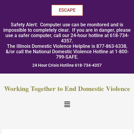
Skip
to
ESCAPE
content
Safety Alert: Computer use can be monitored and is
impossible to completely clear. If you are in danger, please
use a safer computer, call our 24-hour hotline at 618-734-
4357.
The Illinois Domestic Violence Helpline is 877-863-6338,
&/or call the National Domestic Violence Hotline at 1-800-
799-SAFE.
24 Hour Crisis Hotline 618-734-4357
Working Together to End Domestic Violence
Menu