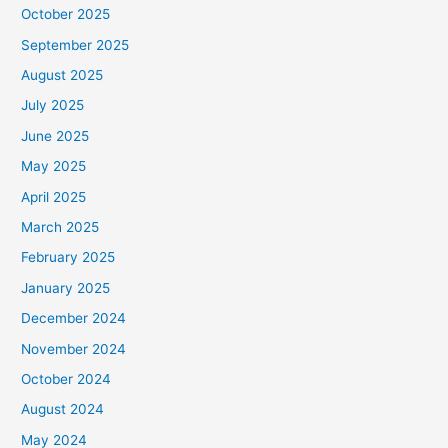
October 2025
September 2025
August 2025
July 2025
June 2025
May 2025
April 2025
March 2025
February 2025
January 2025
December 2024
November 2024
October 2024
August 2024
May 2024