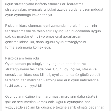
üçün strategiyalar istifadə etməlidirlər. İdarəetmə
strategiyaları, oyunçulara itkiləri azaldaraq daha uzun müddət
oyun oynamağa imkan tanıyır.
Risklərin idarə olunması eyni zamanda mərclərin həcminin
tənzimlənməsini də tələb edir. Oyunçular, büdcələrinə uyğun
şəkildə mərclər etməli və emosional qərarlardan
çəkinməlidirlər. Bu, daha uğurlu oyun strategiyasını
formalaşdırmağa kömək edir.
Psixoloji amillərin rolu
Oyun zamanı psixologiya, oyunçunun qərarlarını və
strategiyalarını təsir edə bilər. Uğurlu oyunçular, stress və
emosiyaları idarə edə bilməli, eyni zamanda öz güclü və zəif
tərəflərini tanımalıdırlar. Psixoloji amillərin oyun nəticələrinə
təsiri çox əhəmiyyətlidir.
Oyunçuların özünə inamı artırması, mərclərin daha strateji
şəkildə seçilməsinə kömək edir. Uğurlu oyunçular, hər
vəziyyətdə sağlam bir düşüncə tərzinə sahib olmağı bacarırlar.