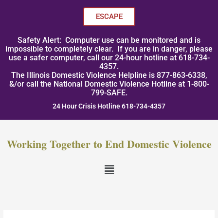
Skip
to
ESCAPE
content
Safety Alert: Computer use can be monitored and is
impossible to completely clear. If you are in danger, please
use a safer computer, call our 24-hour hotline at 618-734-
4357.
The Illinois Domestic Violence Helpline is 877-863-6338,
&/or call the National Domestic Violence Hotline at 1-800-
799-SAFE.
24 Hour Crisis Hotline 618-734-4357
Working Together to End Domestic Violence
Menu