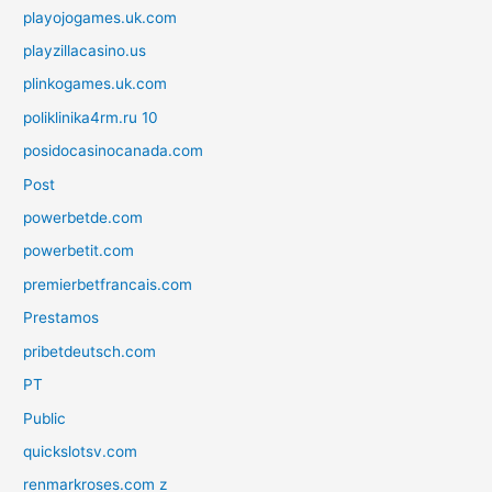
playojogames.uk.com
playzillacasino.us
plinkogames.uk.com
poliklinika4rm.ru 10
posidocasinocanada.com
Post
powerbetde.com
powerbetit.com
premierbetfrancais.com
Prestamos
pribetdeutsch.com
PT
Public
quickslotsv.com
renmarkroses.com z