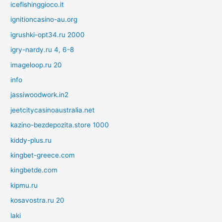
icefishinggioco.it
ignitioncasino-au.org
igrushki-opt34.ru 2000
igry-nardy.ru 4, 6-8
imageloop.ru 20
info
jassiwoodwork.in2
jeetcitycasinoaustralia.net
kazino-bezdepozita.store 1000
kiddy-plus.ru
kingbet-greece.com
kingbetde.com
kipmu.ru
kosavostra.ru 20
laki