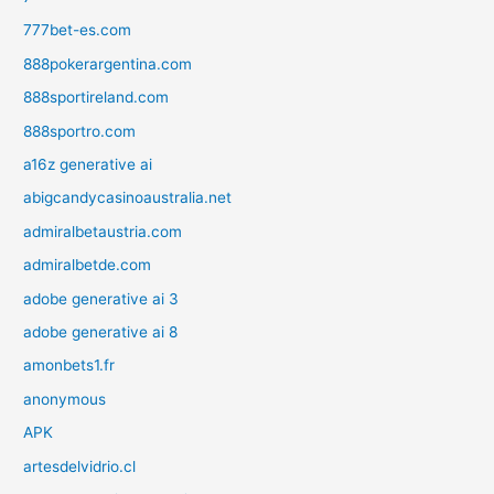
777bet-es.com
888pokerargentina.com
888sportireland.com
888sportro.com
a16z generative ai
abigcandycasinoaustralia.net
admiralbetaustria.com
admiralbetde.com
adobe generative ai 3
adobe generative ai 8
amonbets1.fr
anonymous
APK
artesdelvidrio.cl