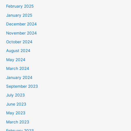
February 2025
January 2025
December 2024
November 2024
October 2024
August 2024
May 2024
March 2024
January 2024
September 2023
July 2023
June 2023
May 2023
March 2023
February 2023