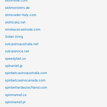
slotimode.com
slotmonsters.de
slotsvader-italy.com
slotticakz.net
smokacecasinode.com
Sober living
solcasinoaustralia.net
solcasinoca.net
speedybet.us
spinania1.gr
spinbetcasinoaustralia.com
spinbetcasinocanada.com
spinbetterdeutschland.com
spinmama1.ca
spinmama1.pl