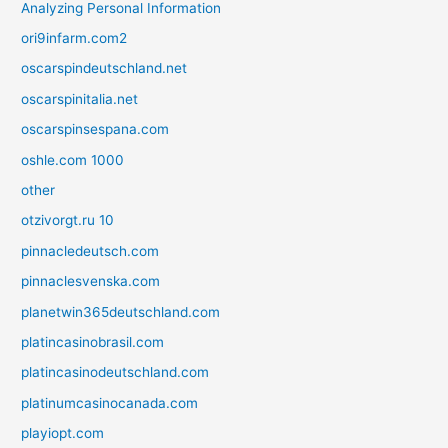
Analyzing Personal Information
ori9infarm.com2
oscarspindeutschland.net
oscarspinitalia.net
oscarspinsespana.com
oshle.com 1000
other
otzivorgt.ru 10
pinnacledeutsch.com
pinnaclesvenska.com
planetwin365deutschland.com
platincasinobrasil.com
platincasinodeutschland.com
platinumcasinocanada.com
playiopt.com