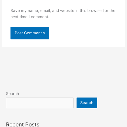
Save my name, email, and website in this browser for the
next time I comment.
Search
Search
Recent Posts