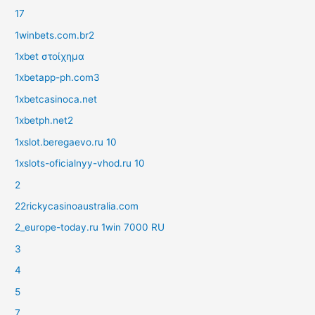
17
1winbets.com.br2
1xbet στοίχημα
1xbetapp-ph.com3
1xbetcasinoca.net
1xbetph.net2
1xslot.beregaevo.ru 10
1xslots-oficialnyy-vhod.ru 10
2
22rickycasinoaustralia.com
2_europe-today.ru 1win 7000 RU
3
4
5
7