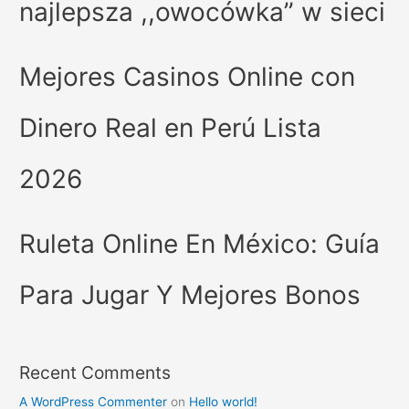
najlepsza ,,owocówka” w sieci
Mejores Casinos Online con
Dinero Real en Perú Lista
2026
Ruleta Online En México: Guía
Para Jugar Y Mejores Bonos
Recent Comments
A WordPress Commenter
on
Hello world!