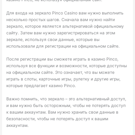
Для входа на зеркало Pinco Casino вам нужно выполнить
несколько простых шагов. Сначала вам нужно найти
зеркало, которое является альтернативой официальному
сайту. Затем вам нужно зарегистрироваться на этом
зеркале, используя свои данные, которые вы
использовали для регистрации на официальном сайте.
После регистрации вы сможете играть в казино Pinco,
используя все функции и возможности, которые доступны
на официальном сайте. Это означает, что вы можете
играть в слоты, карточные игры, рулетку и другие игры,
которые предлагает казино Pinco.
Важно помнить, что зеркало – это альтернативный доступ,
и вам нужно быть осторожным, чтобы не потерять доступ
к вашим аккаунтам. Вам нужно хранить свои данные в
безопасности, чтобы не потерять доступ к вашим
аккаунтам.