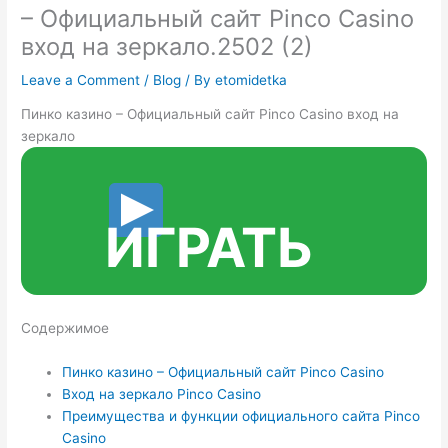
– Официальный сайт Pinco Casino
вход на зеркало.2502 (2)
Leave a Comment
/
Blog
/ By
etomidetka
Пинко казино – Официальный сайт Pinco Casino вход на
зеркало
ИГРАТЬ
Содержимое
Пинко казино – Официальный сайт Pinco Casino
Вход на зеркало Pinco Casino
Преимущества и функции официального сайта Pinco
Casino