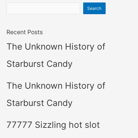
Search
Recent Posts
The Unknown History of
Starburst Candy
The Unknown History of
Starburst Candy
77777 Sizzling hot slot