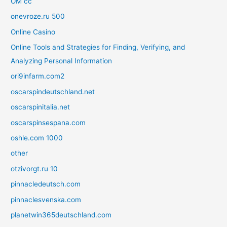
OM cc
onevroze.ru 500
Online Casino
Online Tools and Strategies for Finding, Verifying, and
Analyzing Personal Information
ori9infarm.com2
oscarspindeutschland.net
oscarspinitalia.net
oscarspinsespana.com
oshle.com 1000
other
otzivorgt.ru 10
pinnacledeutsch.com
pinnaclesvenska.com
planetwin365deutschland.com