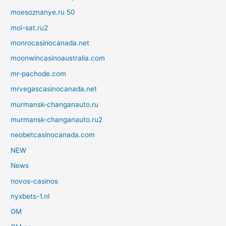
moesoznanye.ru 50
moi-sat.ru2
monrocasinocanada.net
moonwincasinoaustralia.com
mr-pachode.com
mrvegascasinocanada.net
murmansk-changanauto.ru
murmansk-changanauto.ru2
neobetcasinocanada.com
NEW
News
novos-casinos
nyxbets-1.nl
OM