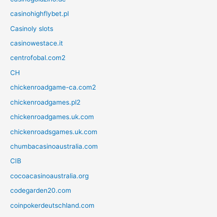
casinohighflybet.pl
Casinoly slots
casinowestace.it
centrofobal.com2
CH
chickenroadgame-ca.com2
chickenroadgames.pl2
chickenroadgames.uk.com
chickenroadsgames.uk.com
chumbacasinoaustralia.com
CIB
cocoacasinoaustralia.org
codegarden20.com
coinpokerdeutschland.com