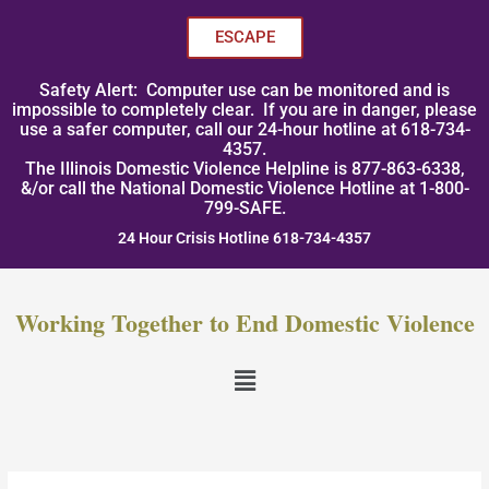
Skip
to
ESCAPE
content
Safety Alert: Computer use can be monitored and is
impossible to completely clear. If you are in danger, please
use a safer computer, call our 24-hour hotline at 618-734-
4357.
The Illinois Domestic Violence Helpline is 877-863-6338,
&/or call the National Domestic Violence Hotline at 1-800-
799-SAFE.
24 Hour Crisis Hotline 618-734-4357
Working Together to End Domestic Violence
Menu