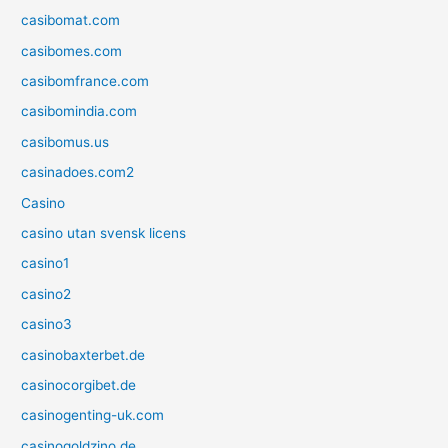
casibomat.com
casibomes.com
casibomfrance.com
casibomindia.com
casibomus.us
casinadoes.com2
Casino
casino utan svensk licens
casino1
casino2
casino3
casinobaxterbet.de
casinocorgibet.de
casinogenting-uk.com
casinogoldzino.de