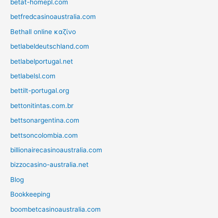
betat-homepl.com
betfredcasinoaustralia.com
Bethall online καζίνο
betlabeldeutschland.com
betlabelportugal.net
betlabelsl.com
bettilt-portugal.org
bettonitintas.com.br
bettsonargentina.com
bettsoncolombia.com
billionairecasinoaustralia.com
bizzocasino-australia.net
Blog
Bookkeeping
boombetcasinoaustralia.com