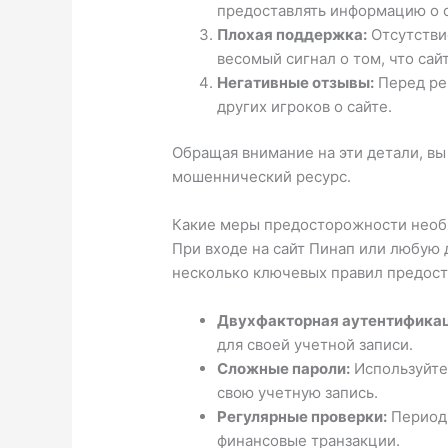
предоставлять информацию о с
Плохая поддержка:
Отсутстви
весомый сигнал о том, что са
Негативные отзывы:
Перед ре
других игроков о сайте.
Обращая внимание на эти детали, вы
мошеннический ресурс.
Какие меры предосторожности необ
При входе на сайт Пинап или любую
несколько ключевых правил предос
Двухфакторная аутентификац
для своей учетной записи.
Сложные пароли:
Используйте
свою учетную запись.
Регулярные проверки:
Периоди
финансовые транзакции.