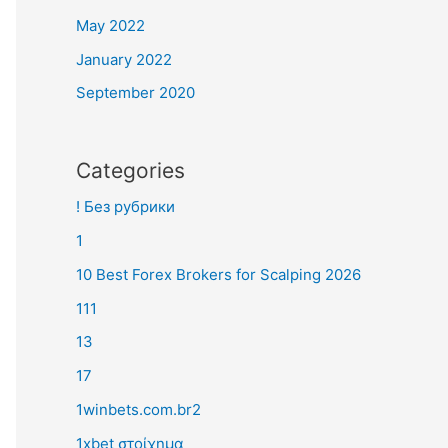
May 2022
January 2022
September 2020
Categories
! Без рубрики
1
10 Best Forex Brokers for Scalping 2026
111
13
17
1winbets.com.br2
1xbet στοίχημα