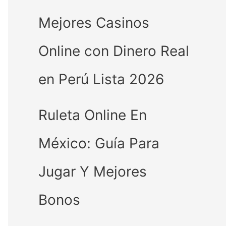
Mejores Casinos
Online con Dinero Real
en Perú Lista 2026
Ruleta Online En
México: Guía Para
Jugar Y Mejores
Bonos