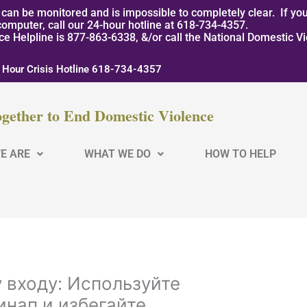
can be monitored and is impossible to completely clear. If you
computer, call our 24-hour hotline at 618-734-4357.
nce Helpline is 877-863-6338, &/or call the National Domestic V
 Hour Crisis Hotline 618-734-4357
gether to End Domestic Violence
E ARE
WHAT WE DO
HOW TO HELP
 входу: Используйте
нап и избегайте