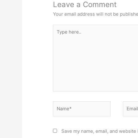
Leave a Comment
Your email address will not be publish
Type
here..
Name*
Email*
Save my name, email, and website i