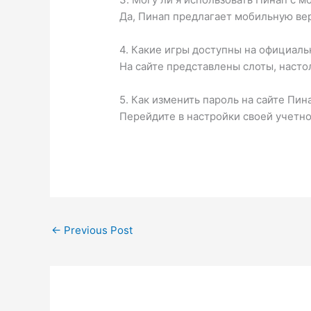
Да, Пинап предлагает мобильную вер
4. Какие игры доступны на официаль
На сайте представлены слоты, настол
5. Как изменить пароль на сайте Пин
Перейдите в настройки своей учетн
←
Previous Post