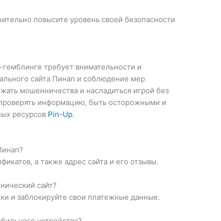
чительно повысите уровень своей безопасности
-гемблинге требует внимательности и
ального сайта Пинап и соблюдение мер
жать мошенничества и насладиться игрой без
 проверять информацию, быть осторожными и
ных ресурсов
Pin-Up
.
Пинап?
икатов, а также адрес сайта и его отзывы.
ннический сайт?
ки и заблокируйте свои платежные данные.
мобильного устройства?