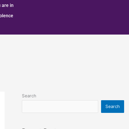
 are in
iolence
Search
Search