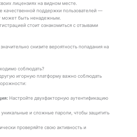
воих лицензиях на видном месте.
е качественной поддержки пользователей —
йт может быть ненадежным.
гистрацией стоит ознакомиться с отзывами
 значительно снизите вероятность попадания на
ходимо соблюдать?
 другую игорную платформу важно соблюдать
торожности:
ия:
Настройте двухфакторную аутентификацию
 уникальные и сложные пароли, чтобы защитить
чески проверяйте свою активность и