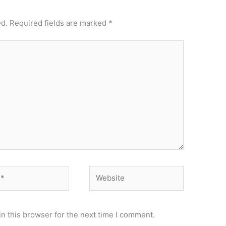
ed.
Required fields are marked
*
Website
n this browser for the next time I comment.