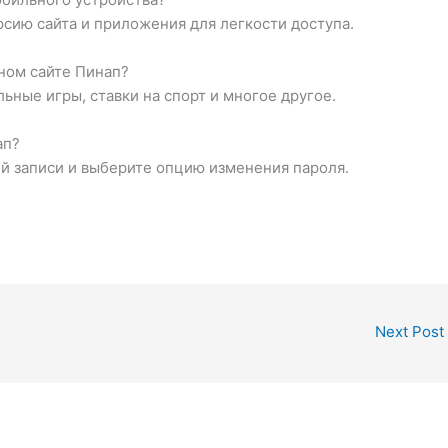
сию сайта и приложения для легкости доступа.
ном сайте Пинап?
ьные игры, ставки на спорт и многое другое.
ап?
ой записи и выберите опцию изменения пароля.
Next Post