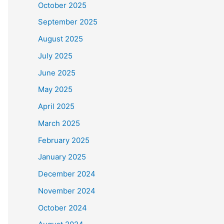
October 2025
September 2025
August 2025
July 2025
June 2025
May 2025
April 2025
March 2025
February 2025
January 2025
December 2024
November 2024
October 2024