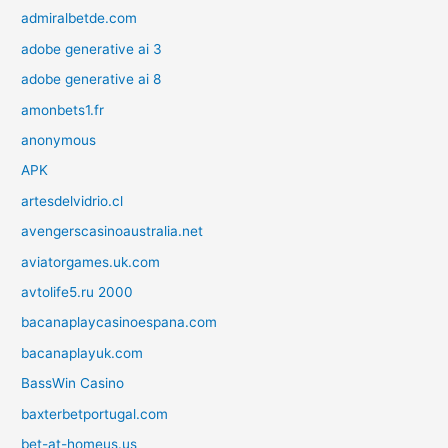
admiralbetde.com
adobe generative ai 3
adobe generative ai 8
amonbets1.fr
anonymous
APK
artesdelvidrio.cl
avengerscasinoaustralia.net
aviatorgames.uk.com
avtolife5.ru 2000
bacanaplaycasinoespana.com
bacanaplayuk.com
BassWin Casino
baxterbetportugal.com
bet-at-homeus.us