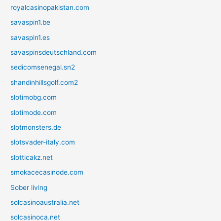
royalcasinopakistan.com
savaspin1.be
savaspin1.es
savaspinsdeutschland.com
sedicomsenegal.sn2
shandinhillsgolf.com2
slotimobg.com
slotimode.com
slotmonsters.de
slotsvader-italy.com
slotticakz.net
smokacecasinode.com
Sober living
solcasinoaustralia.net
solcasinoca.net