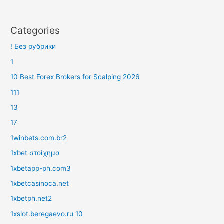
Categories
! Без рубрики
1
10 Best Forex Brokers for Scalping 2026
111
13
17
1winbets.com.br2
1xbet στοίχημα
1xbetapp-ph.com3
1xbetcasinoca.net
1xbetph.net2
1xslot.beregaevo.ru 10