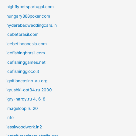
highflybetsportugal.com
hungary888poker.com
hyderabadweddingcars.in
icebetbrasil.com
icebetindonesia.com
icefishingbrasil.com
icefishinggames.net
icefishinggioco.it
ignitioncasino-au.org
igrushki-opt34.ru 2000
igry-nardy.ru 4, 6-8
imageloop.ru 20
info
jassiwoodwork.in2
jeetcitycasinoaustralia.net