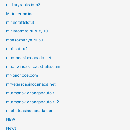
militaryranks.info3
Millioner online
minecraftslot.it
mininformrd.ru 4-8, 10
moesoznanye.ru 50
moi-sat.ru2
monrocasinocanada.net
moonwincasinoaustralia.com
mr-pachode.com
mrvegascasinocanada.net
murmansk-changanauto.ru
murmansk-changanauto.ru2
neobetcasinocanada.com
NEW
News