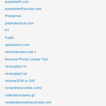
powerbetit.com
premierbetfrancais.com
Prestamos
pribetdeutsch.com
PT
Public
quickslotsv.com
renmarkroses.com z
Reverse Phone Lookup Tool
reveryplay1.nl
reveryplay1.uk
rezume2016.ru 240
richardnewcombe.com2
rodeoslotscasino.gr
roosterbetcasinoaustralia.com