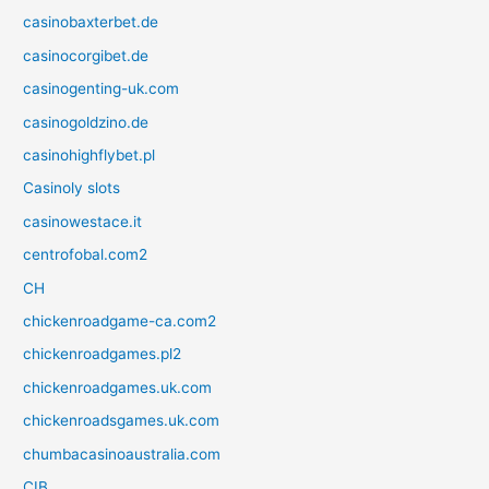
casinobaxterbet.de
casinocorgibet.de
casinogenting-uk.com
casinogoldzino.de
casinohighflybet.pl
Casinoly slots
casinowestace.it
centrofobal.com2
CH
chickenroadgame-ca.com2
chickenroadgames.pl2
chickenroadgames.uk.com
chickenroadsgames.uk.com
chumbacasinoaustralia.com
CIB