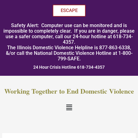
Skip
to
ESCAPE
content
Safety Alert: Computer use can be monitored and is
impossible to completely clear. If you are in danger, please
use a safer computer, call our 24-hour hotline at 618-734-
4357.
The Illinois Domestic Violence Helpline is 877-863-6338,
&/or call the National Domestic Violence Hotline at 1-800-
799-SAFE.
24 Hour Crisis Hotline 618-734-4357
Working Together to End Domestic Violence
Menu