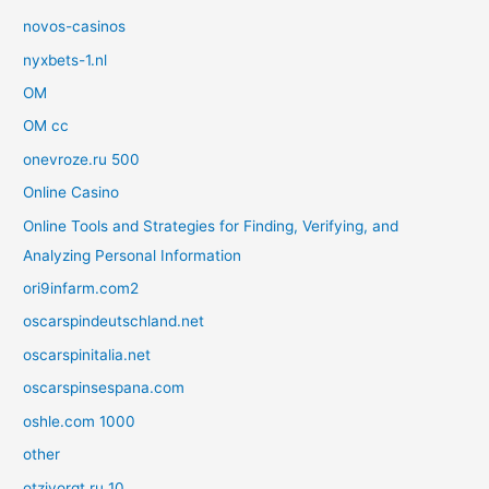
novos-casinos
nyxbets-1.nl
OM
OM cc
onevroze.ru 500
Online Casino
Online Tools and Strategies for Finding, Verifying, and
Analyzing Personal Information
ori9infarm.com2
oscarspindeutschland.net
oscarspinitalia.net
oscarspinsespana.com
oshle.com 1000
other
otzivorgt.ru 10