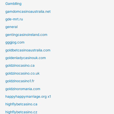
Gamblling
gamdomcasinoaustralia.net
gde-mrt.ru
general
gentingcasinoireland.com
gggjog.com
goldbetcasinoaustralia.com
goldenladycasinouk.com
goldzinocasino.ca
goldzinocasino.co.uk
goldzinocasino1.fr
goldzinoromania.com
happyhappymarriage.org x1
highflybetcasino.ca
highflybetcasino.cz