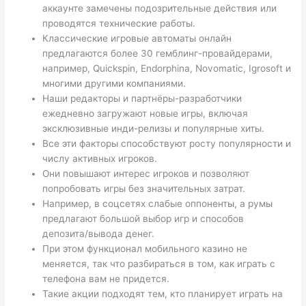
аккаунте замечены подозрительные действия или
проводятся технические работы.
Классические игровые автоматы онлайн
предлагаются более 30 гемблинг-провайдерами,
например, Quickspin, Endorphina, Novomatic, Igrosoft и
многими другими компаниями.
Наши редакторы и партнёры-разработчики
ежедневно загружают новые игры, включая
эксклюзивные инди-релизы и популярные хиты.
Все эти факторы способствуют росту популярности и
числу активных игроков.
Они повышают интерес игроков и позволяют
попробовать игры без значительных затрат.
Например, в соцсетях слабые оппоненты, а румы
предлагают большой выбор игр и способов
депозита/вывода денег.
При этом функционал мобильного казино не
меняется, так что разбираться в том, как играть с
телефона вам не придется.
Такие акции подходят тем, кто планирует играть на