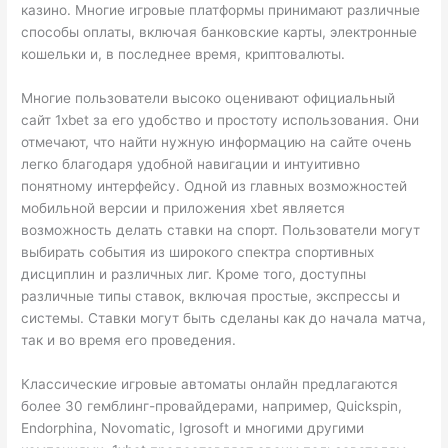
казино. Многие игровые платформы принимают различные
способы оплаты, включая банковские карты, электронные
кошельки и, в последнее время, криптовалюты.
Многие пользователи высоко оценивают официальный
сайт 1xbet за его удобство и простоту использования. Они
отмечают, что найти нужную информацию на сайте очень
легко благодаря удобной навигации и интуитивно
понятному интерфейсу. Одной из главных возможностей
мобильной версии и приложения xbet является
возможность делать ставки на спорт. Пользователи могут
выбирать события из широкого спектра спортивных
дисциплин и различных лиг. Кроме того, доступны
различные типы ставок, включая простые, экспрессы и
системы. Ставки могут быть сделаны как до начала матча,
так и во время его проведения.
Классические игровые автоматы онлайн предлагаются
более 30 гемблинг-провайдерами, например, Quickspin,
Endorphina, Novomatic, Igrosoft и многими другими