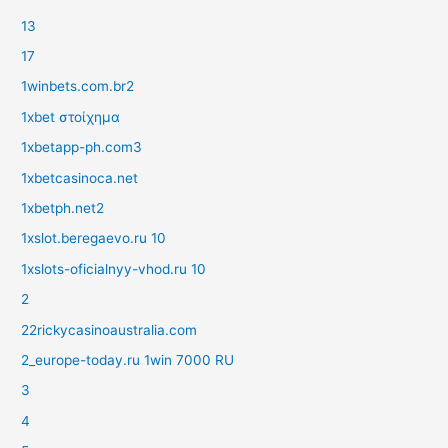
13
17
1winbets.com.br2
1xbet στοίχημα
1xbetapp-ph.com3
1xbetcasinoca.net
1xbetph.net2
1xslot.beregaevo.ru 10
1xslots-oficialnyy-vhod.ru 10
2
22rickycasinoaustralia.com
2_europe-today.ru 1win 7000 RU
3
4