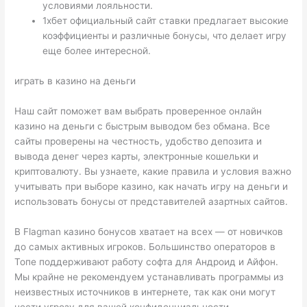
условиями лояльности.
1хбет официальный сайт ставки предлагает высокие
коэффициенты и различные бонусы, что делает игру
еще более интересной.
играть в казино на деньги
Наш сайт поможет вам выбрать проверенное онлайн
казино на деньги с быстрым выводом без обмана. Все
сайты проверены на честность, удобство депозита и
вывода денег через карты, электронные кошельки и
криптовалюту. Вы узнаете, какие правила и условия важно
учитывать при выборе казино, как начать игру на деньги и
использовать бонусы от представителей азартных сайтов.
В Flagman казино бонусов хватает на всех — от новичков
до самых активных игроков. Большинство операторов в
Топе поддерживают работу софта для Андроид и Айфон.
Мы крайне не рекомендуем устанавливать программы из
неизвестных источников в интернете, так как они могут
нести угрозу для вашей конфиденциальности.