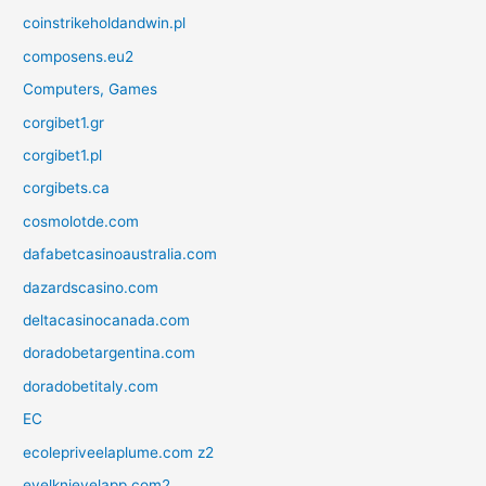
coinstrikeholdandwin.pl
composens.eu2
Computers, Games
corgibet1.gr
corgibet1.pl
corgibets.ca
cosmolotde.com
dafabetcasinoaustralia.com
dazardscasino.com
deltacasinocanada.com
doradobetargentina.com
doradobetitaly.com
EC
ecolepriveelaplume.com z2
evelknievelapp.com2