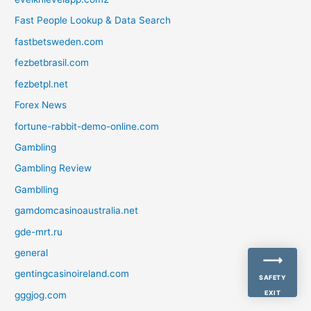
Fast People Lookup & Data Search
fastbetsweden.com
fezbetbrasil.com
fezbetpl.net
Forex News
fortune-rabbit-demo-online.com
Gambling
Gambling Review
Gamblling
gamdomcasinoaustralia.net
gde-mrt.ru
general
gentingcasinoireland.com
SAFETY
EXIT
gggjog.com