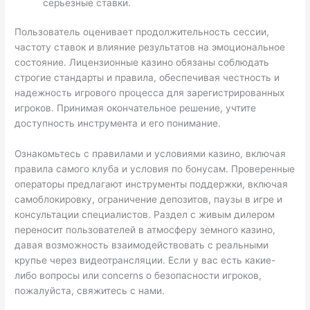
серьезные ставки.
Пользователь оценивает продолжительность сессии,
частоту ставок и влияние результатов на эмоциональное
состояние. Лицензионные казино обязаны соблюдать
строгие стандарты и правила, обеспечивая честность и
надежность игрового процесса для зарегистрированных
игроков. Принимая окончательное решение, учтите
доступность инструмента и его понимание.
Ознакомьтесь с правилами и условиями казино, включая
правила самого клуба и условия по бонусам. Проверенные
операторы предлагают инструменты поддержки, включая
самоблокировку, ограничение депозитов, паузы в игре и
консультации специалистов. Раздел с живым дилером
переносит пользователей в атмосферу земного казино,
давая возможность взаимодействовать с реальными
крупье через видеотрансляции. Если у вас есть какие-
либо вопросы или concerns о безопасности игроков,
пожалуйста, свяжитесь с нами.