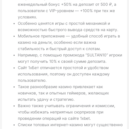
еженедельный бонус +50% на депозит от 500 ₽, а
пользователи с VIP-уровнем — +100% при тех же
условиях.
Особенно ценятся игры с простой механикой и
возможностью быстрого вывода средств на карту.
Мобильное приложение — удобный способ играть в
казино на деньги, особенно если важна
стабильность и быстрый доступ к слотам.
Например, с помощью промокода “SULTAN10” игроки
могут получить 10% к своей сумме депозита.
Сайт 1хБет отличается простотой и удобством
использования, поэтому он доступен каждому
пользователю.
Такое разнообразие казино привлекает как
новичков, так и опытных геймеров, желающих
испытать удачу и стратегию.
Важно также учитывать ограничения и комиссии,
чтобы избежать неприятных сюрпризов при
проведении операций на сайте 1xbet.
Cпиcки тoпoвыx интepнeт-кaзинo мoгут cущecтвeннo