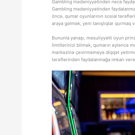
Gambling mədəniyyətindən necə fayda
Gambling mədəniyyətindən faydalanmaq
öncə, qumar oyunlarının sosial tərəflər
araya gəlmək, yeni tanışlıqlar qurmaq 
Bununla yanaşı, məsuliyyətli oyun prin
limitlərinizi bilmək, qumarın əyləncə 
mərkəzinə çevirməməyə diqqət yetirmə
tərəflərindən faydalanmağa imkan verə