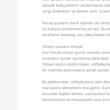
iqtisadi fəaliyyətlərin canlanmasına səb
vergi öhdəlikləri ilə dəstək verir, iş yer
Ancaq qumarın mənfi təsirləri də vardır.
və maliyyə problemlərinə yol açır. Bu
tərəflərini anlamaq, onu daha faydalı b
Onlayn qumarın inkişafı
Son illərdə onlayn qumar oyunları sürətl
insanların qumar oyunlarına daha asan v
Onlayn kazino platformaları, istifadəçil
bir mühitdə əylənməsinə şərait yaradır.
Bu platformalar, istifadəçilərə canlı d
real kazino atmosferini evə gətirir. Ey
bonuslar təqdim etməsi, oyunçuların ma
təhlükəsizliyi və məsuliyyətli oyun prins