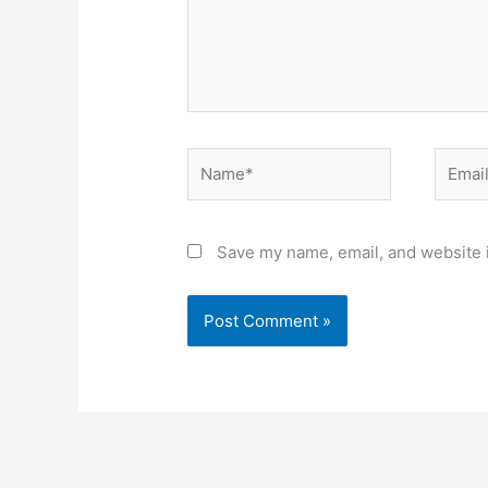
Name*
Email*
Save my name, email, and website i