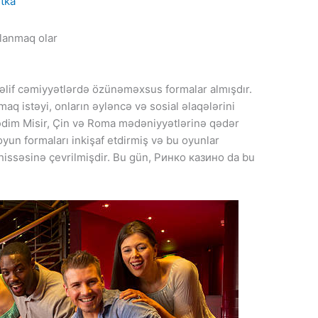
tka
lanmaq olar
əlif cəmiyyətlərdə özünəməxsus formalar almışdır.
q istəyi, onların əyləncə və sosial əlaqələrini
qədim Misir, Çin və Roma mədəniyyətlərinə qədər
yun formaları inkişaf etdirmiş və bu oyunlar
r hissəsinə çevrilmişdir. Bu gün, Pинко казино da bu