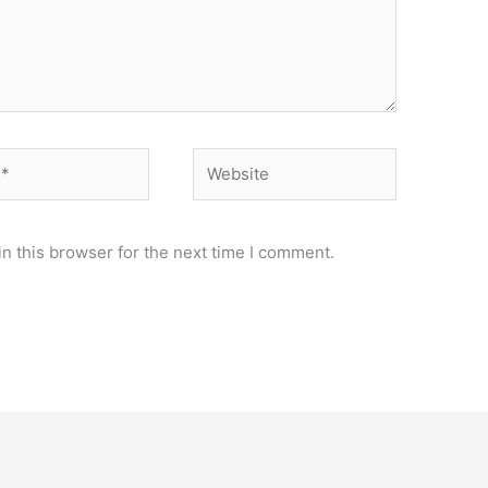
Website
n this browser for the next time I comment.