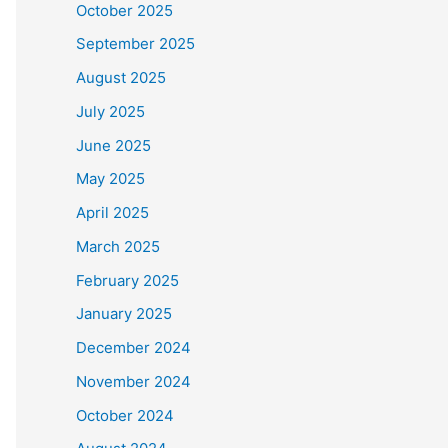
October 2025
September 2025
August 2025
July 2025
June 2025
May 2025
April 2025
March 2025
February 2025
January 2025
December 2024
November 2024
October 2024