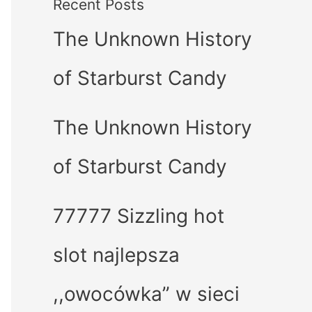
Recent Posts
The Unknown History
of Starburst Candy
The Unknown History
of Starburst Candy
77777 Sizzling hot
slot najlepsza
,,owocówka” w sieci