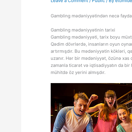
Leave a Comment
/
Public
/ By
etomide
Gambling mədəniyyətindən necə fayda
Gambling mədəniyyətinin tarixi
Gambling mədəniyyəti, tarix boyu müxt
Qədim dövrlərdə, insanların oyun oynama
artırmışdır. Bu mədəniyyətin kökləri, 
uzanır. Hər bir mədəniyyət, özünə xas o
zamanla ticarət və iqtisadiyyatın da bi
mühitdə öz yerini almışdır.