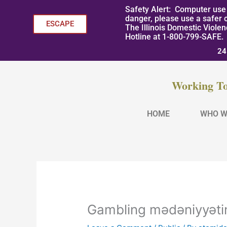
Skip
Safety Alert: Computer use 
to
danger, please use a safer 
ESCAPE
The Illinois Domestic Viole
content
Hotline at 1-800-799-SAFE.
24
Working To
HOME
WHO W
Gambling mədəniyyəti