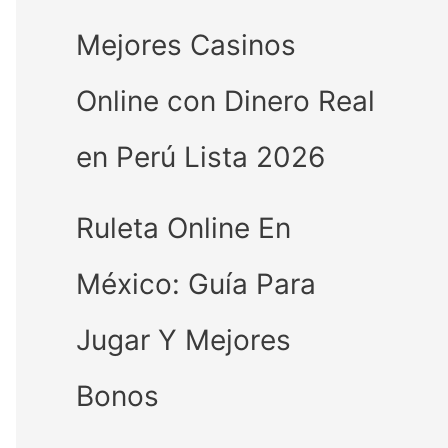
Mejores Casinos
Online con Dinero Real
en Perú Lista 2026
Ruleta Online En
México: Guía Para
Jugar Y Mejores
Bonos