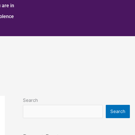
 are in
iolence
Search
Search