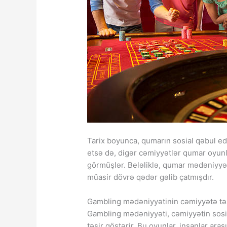
Tarix boyunca, qumarın sosial qəbul e
etsə də, digər cəmiyyətlər qumar oyunl
görmüşlər. Beləliklə, qumar mədəniyy
müasir dövrə qədər gəlib çatmışdır.
Gambling mədəniyyətinin cəmiyyətə təs
Gambling mədəniyyəti, cəmiyyətin sosia
təsir göstərir. Bu oyunlar, insanlar ara