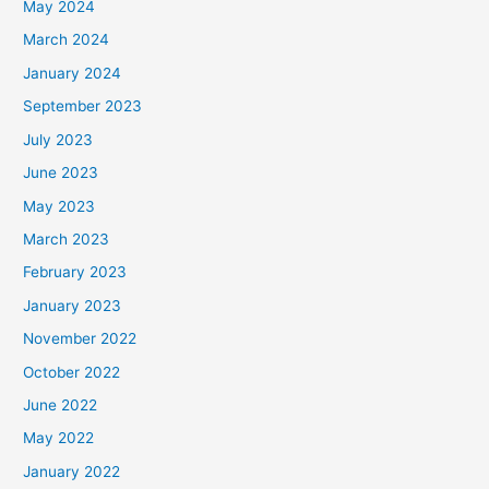
May 2024
March 2024
January 2024
September 2023
July 2023
June 2023
May 2023
March 2023
February 2023
January 2023
November 2022
October 2022
June 2022
May 2022
January 2022