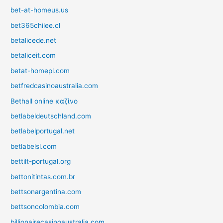
bet-at-homeus.us
bet365chilee.cl
betalicede.net
betaliceit.com
betat-homepl.com
betfredcasinoaustralia.com
Bethall online καζίνο
betlabeldeutschland.com
betlabelportugal.net
betlabelsl.com
bettilt-portugal.org
bettonitintas.com.br
bettsonargentina.com
bettsoncolombia.com
billionairecasinoaustralia.com