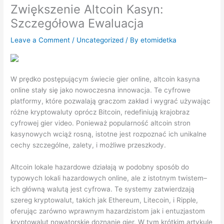
Zwiększenie Altcoin Kasyn:
Szczegółowa Ewaluacja
Leave a Comment
/
Uncategorized
/ By
etomidetka
W prędko postępującym świecie gier online, altcoin kasyna
online stały się jako nowoczesna innowacja. Te cyfrowe
platformy, które pozwalają graczom zakład i wygrać używając
różne kryptowaluty oprócz Bitcoin, redefiniują krajobraz
cyfrowej gier video. Ponieważ popularność altcoin stron
kasynowych wciąż rosną, istotne jest rozpoznać ich unikalne
cechy szczególne, zalety, i możliwe przeszkody.
Altcoin lokale hazardowe działają w podobny sposób do
typowych lokali hazardowych online, ale z istotnym twistem–
ich główną walutą jest cyfrowa. Te systemy zatwierdzają
szereg kryptowalut, takich jak Ethereum, Litecoin, i Ripple,
oferując zarówno wprawnym hazardzistom jak i entuzjastom
kryptowalut nowatorskie doznanie gier. W tym krótkim artykule