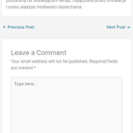
pozostaną na redukującym skraju, napędzane przez innowacje
i coraz większe możliwości blockchaina.
←
Previous Post
Next Post
→
Leave a Comment
Your email address will not be published.
Required fields
are marked
*
Type
here..