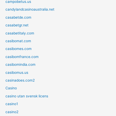
campobetus.us
candylandcasinoaustralia.net
casabetde.com
casabetgr.net
casabetitaly.com
casibomat.com
casibomes.com
casibomfrance.com
casibomindia.com
casibomus.us
casinadoes.com2
Casino
casino utan svensk licens
casino1
casino2