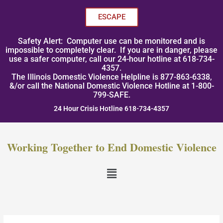
Skip
to
ESCAPE
content
Safety Alert: Computer use can be monitored and is
impossible to completely clear. If you are in danger, please
use a safer computer, call our 24-hour hotline at 618-734-
4357.
The Illinois Domestic Violence Helpline is 877-863-6338,
&/or call the National Domestic Violence Hotline at 1-800-
799-SAFE.
24 Hour Crisis Hotline 618-734-4357
Working Together to End Domestic Violence
Menu