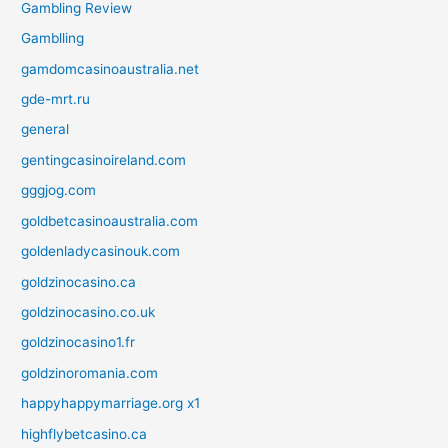
Gambling Review
Gamblling
gamdomcasinoaustralia.net
gde-mrt.ru
general
gentingcasinoireland.com
gggjog.com
goldbetcasinoaustralia.com
goldenladycasinouk.com
goldzinocasino.ca
goldzinocasino.co.uk
goldzinocasino1.fr
goldzinoromania.com
happyhappymarriage.org x1
highflybetcasino.ca