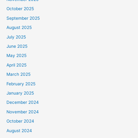
October 2025
September 2025
August 2025
July 2025
June 2025
May 2025
April 2025
March 2025
February 2025
January 2025
December 2024
November 2024
October 2024
August 2024