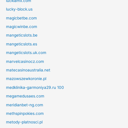
luckiamx.com
lucky-block.us
magicbetbe.com
magicwinbe.com
mangeticslots.be
mangeticslots.es
mangeticslots.uk.com
marvelcasinocz.com
matecasinoaustralia.net
mazowszewkoronie.pl
medklinika-garmoniya29.ru 100
megamedusaes.com
meridianbet-ng.com
methspinpokies.com
metody-platnosci.pl