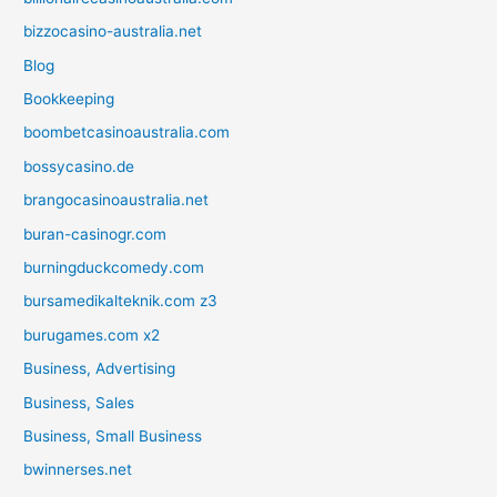
bizzocasino-australia.net
Blog
Bookkeeping
boombetcasinoaustralia.com
bossycasino.de
brangocasinoaustralia.net
buran-casinogr.com
burningduckcomedy.com
bursamedikalteknik.com z3
burugames.com x2
Business, Advertising
Business, Sales
Business, Small Business
bwinnerses.net