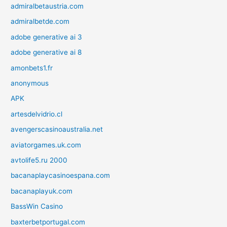
admiralbetaustria.com
admiralbetde.com
adobe generative ai 3
adobe generative ai 8
amonbets1.fr
anonymous
APK
artesdelvidrio.cl
avengerscasinoaustralia.net
aviatorgames.uk.com
avtolife5.ru 2000
bacanaplaycasinoespana.com
bacanaplayuk.com
BassWin Casino
baxterbetportugal.com