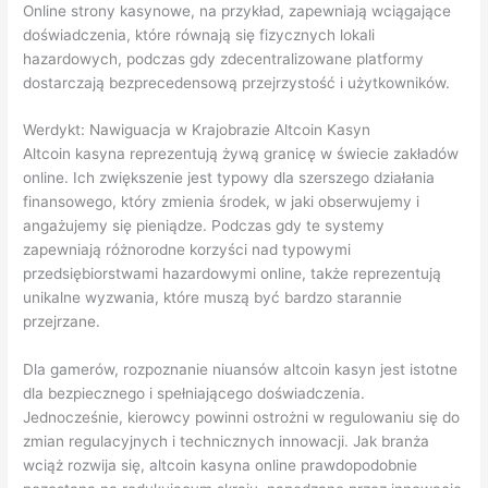
Online strony kasynowe, na przykład, zapewniają wciągające
doświadczenia, które równają się fizycznych lokali
hazardowych, podczas gdy zdecentralizowane platformy
dostarczają bezprecedensową przejrzystość i użytkowników.
Werdykt: Nawiguacja w Krajobrazie Altcoin Kasyn
Altcoin kasyna reprezentują żywą granicę w świecie zakładów
online. Ich zwiększenie jest typowy dla szerszego działania
finansowego, który zmienia środek, w jaki obserwujemy i
angażujemy się pieniądze. Podczas gdy te systemy
zapewniają różnorodne korzyści nad typowymi
przedsiębiorstwami hazardowymi online, także reprezentują
unikalne wyzwania, które muszą być bardzo starannie
przejrzane.
Dla gamerów, rozpoznanie niuansów altcoin kasyn jest istotne
dla bezpiecznego i spełniającego doświadczenia.
Jednocześnie, kierowcy powinni ostrożni w regulowaniu się do
zmian regulacyjnych i technicznych innowacji. Jak branża
wciąż rozwija się, altcoin kasyna online prawdopodobnie