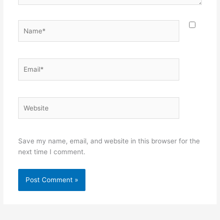
Name*
Email*
Website
Save my name, email, and website in this browser for the
next time I comment.