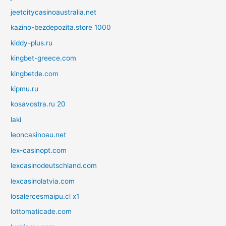
jeetcitycasinoaustralia.net
kazino-bezdepozita.store 1000
kiddy-plus.ru
kingbet-greece.com
kingbetde.com
kipmu.ru
kosavostra.ru 20
laki
leoncasinoau.net
lex-casinopt.com
lexcasinodeutschland.com
lexcasinolatvia.com
losalercesmaipu.cl x1
lottomaticade.com