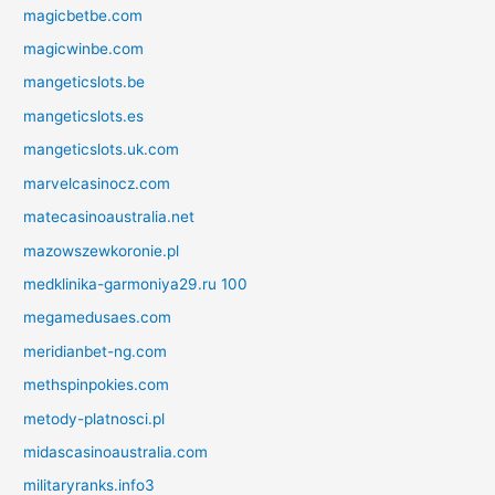
magicbetbe.com
magicwinbe.com
mangeticslots.be
mangeticslots.es
mangeticslots.uk.com
marvelcasinocz.com
matecasinoaustralia.net
mazowszewkoronie.pl
medklinika-garmoniya29.ru 100
megamedusaes.com
meridianbet-ng.com
methspinpokies.com
metody-platnosci.pl
midascasinoaustralia.com
militaryranks.info3