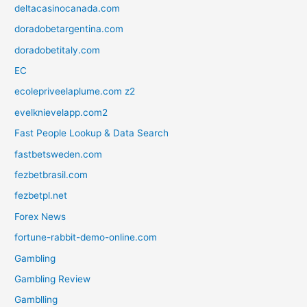
deltacasinocanada.com
doradobetargentina.com
doradobetitaly.com
EC
ecolepriveelaplume.com z2
evelknievelapp.com2
Fast People Lookup & Data Search
fastbetsweden.com
fezbetbrasil.com
fezbetpl.net
Forex News
fortune-rabbit-demo-online.com
Gambling
Gambling Review
Gamblling