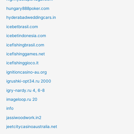
hungary888poker.com
hyderabadweddingcars.in
icebetbrasil.com
icebetindonesia.com
icefishingbrasil.com
icefishinggames.net
icefishinggioco.it
ignitioncasino-au.org
igrushki-opt34.ru 2000
igry-nardy.ru 4, 6-8
imageloop.ru 20
info
jassiwoodwork.in2
jeetcitycasinoaustralia.net