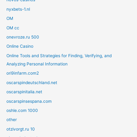
nyxbets-1.nl
OM
OM cc
onevroze.ru 500
Online Casino
Online Tools and Strategies for Finding, Verifying, and
Analyzing Personal Information
ori9infarm.com2
oscarspindeutschland.net
oscarspinitalia.net
oscarspinsespana.com
oshle.com 1000
other
otzivorgt.ru 10