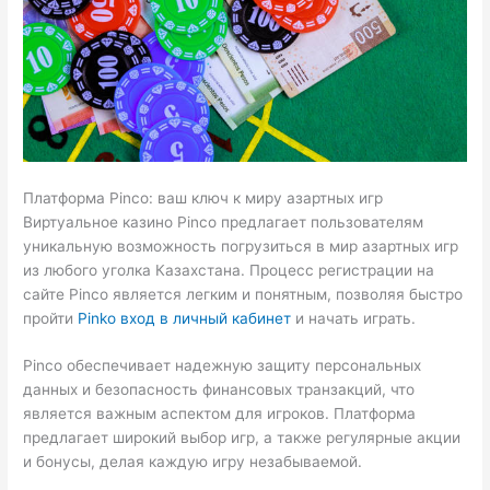
Платформа Pinco: ваш ключ к миру азартных игр
Виртуальное казино Pinco предлагает пользователям
уникальную возможность погрузиться в мир азартных игр
из любого уголка Казахстана. Процесс регистрации на
сайте Pinco является легким и понятным, позволяя быстро
пройти
Pinko вход в личный кабинет
и начать играть.
Pinco обеспечивает надежную защиту персональных
данных и безопасность финансовых транзакций, что
является важным аспектом для игроков. Платформа
предлагает широкий выбор игр, а также регулярные акции
и бонусы, делая каждую игру незабываемой.