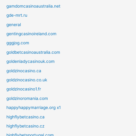
gamdomcasinoaustralia.net
gde-mrt.ru
general
gentingcasinoireland.com
gggjog.com
goldbetcasinoaustralia.com
goldenladycasinouk.com
goldzinocasino.ca
goldzinocasino.co.uk
goldzinocasino1.fr
goldzinoromania.com
happyhappymarriage.org x1
highflybetcasino.ca
highflybetcasino.cz
highflybetsportugal.com