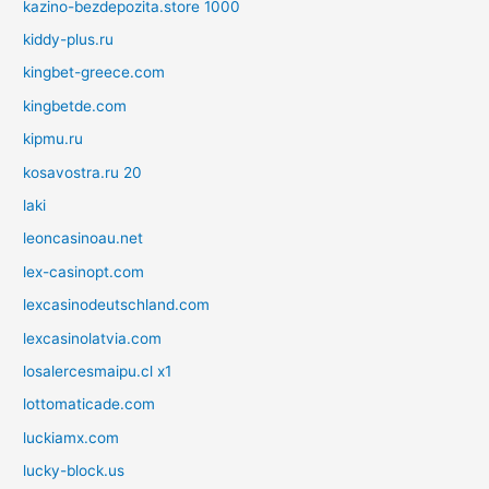
kazino-bezdepozita.store 1000
kiddy-plus.ru
kingbet-greece.com
kingbetde.com
kipmu.ru
kosavostra.ru 20
laki
leoncasinoau.net
lex-casinopt.com
lexcasinodeutschland.com
lexcasinolatvia.com
losalercesmaipu.cl x1
lottomaticade.com
luckiamx.com
lucky-block.us