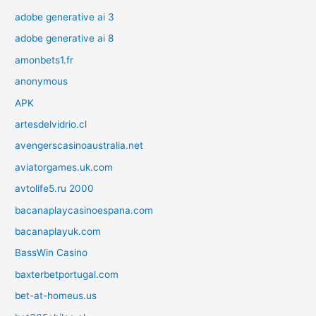
adobe generative ai 3
adobe generative ai 8
amonbets1.fr
anonymous
APK
artesdelvidrio.cl
avengerscasinoaustralia.net
aviatorgames.uk.com
avtolife5.ru 2000
bacanaplaycasinoespana.com
bacanaplayuk.com
BassWin Casino
baxterbetportugal.com
bet-at-homeus.us