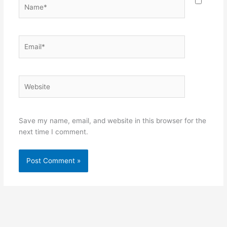
Name*
Email*
Website
Save my name, email, and website in this browser for the
next time I comment.