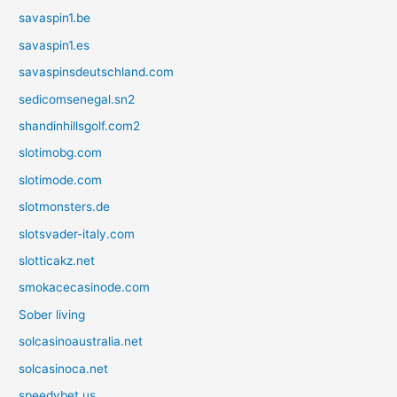
savaspin1.be
savaspin1.es
savaspinsdeutschland.com
sedicomsenegal.sn2
shandinhillsgolf.com2
slotimobg.com
slotimode.com
slotmonsters.de
slotsvader-italy.com
slotticakz.net
smokacecasinode.com
Sober living
solcasinoaustralia.net
solcasinoca.net
speedybet.us