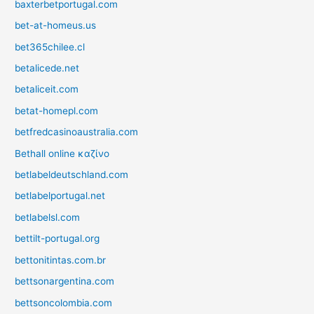
baxterbetportugal.com
bet-at-homeus.us
bet365chilee.cl
betalicede.net
betaliceit.com
betat-homepl.com
betfredcasinoaustralia.com
Bethall online καζίνο
betlabeldeutschland.com
betlabelportugal.net
betlabelsl.com
bettilt-portugal.org
bettonitintas.com.br
bettsonargentina.com
bettsoncolombia.com