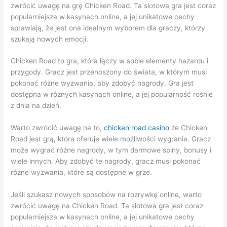
zwrócić uwagę na grę Chicken Road. Ta slotowa gra jest coraz
popularniejsza w kasynach online, a jej unikatowe cechy
sprawiają, że jest ona idealnym wyborem dla graczy, którzy
szukają nowych emocji.
Chicken Road to gra, która łączy w sobie elementy hazardu i
przygody. Gracz jest przenoszony do świata, w którym musi
pokonać różne wyzwania, aby zdobyć nagrody. Gra jest
dostępna w różnych kasynach online, a jej popularność rośnie
z dnia na dzień.
Warto zwrócić uwagę na to,
chicken road casino
że Chicken
Road jest grą, która oferuje wiele możliwości wygrania. Gracz
może wygrać różne nagrody, w tym darmowe spiny, bonusy i
wiele innych. Aby zdobyć te nagrody, gracz musi pokonać
różne wyzwania, które są dostępne w grze.
Jeśli szukasz nowych sposobów na rozrywkę online, warto
zwrócić uwagę na Chicken Road. Ta slotowa gra jest coraz
popularniejsza w kasynach online, a jej unikatowe cechy