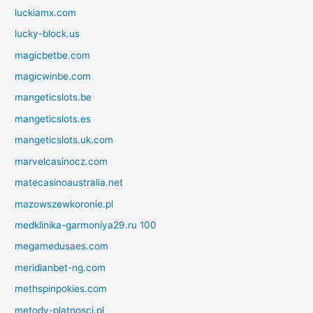
luckiamx.com
lucky-block.us
magicbetbe.com
magicwinbe.com
mangeticslots.be
mangeticslots.es
mangeticslots.uk.com
marvelcasinocz.com
matecasinoaustralia.net
mazowszewkoronie.pl
medklinika-garmoniya29.ru 100
megamedusaes.com
meridianbet-ng.com
methspinpokies.com
metody-platnosci.pl