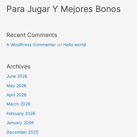
Para Jugar Y Mejores Bonos
Recent Comments
A WordPress Commenter
on
Hello world!
Archives
June 2026
May 2026
April 2026
March 2026
February 2026
January 2026
December 2025