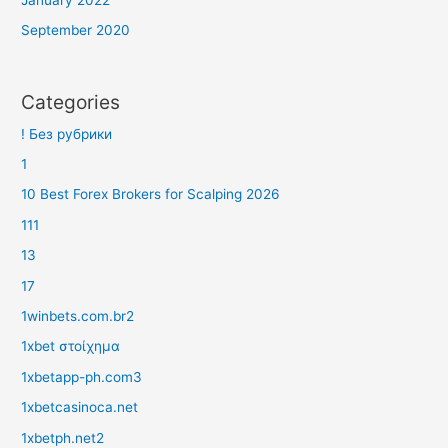
September 2020
Categories
! Без рубрики
1
10 Best Forex Brokers for Scalping 2026
111
13
17
1winbets.com.br2
1xbet στοίχημα
1xbetapp-ph.com3
1xbetcasinoca.net
1xbetph.net2