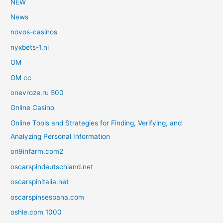
NEW
News
novos-casinos
nyxbets-1.nl
OM
OM cc
onevroze.ru 500
Online Casino
Online Tools and Strategies for Finding, Verifying, and
Analyzing Personal Information
ori9infarm.com2
oscarspindeutschland.net
oscarspinitalia.net
oscarspinsespana.com
oshle.com 1000