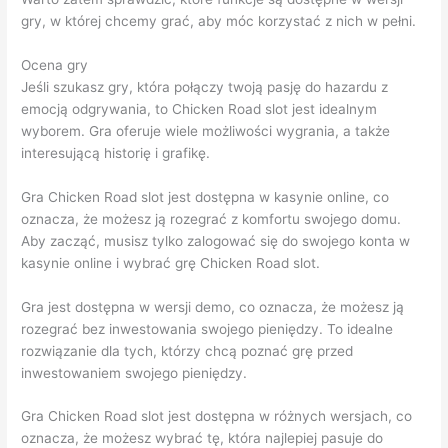
gry, w której chcemy grać, aby móc korzystać z nich w pełni.
Ocena gry
Jeśli szukasz gry, która połączy twoją pasję do hazardu z
emocją odgrywania, to Chicken Road slot jest idealnym
wyborem. Gra oferuje wiele możliwości wygrania, a także
interesującą historię i grafikę.
Gra Chicken Road slot jest dostępna w kasynie online, co
oznacza, że możesz ją rozegrać z komfortu swojego domu.
Aby zacząć, musisz tylko zalogować się do swojego konta w
kasynie online i wybrać grę Chicken Road slot.
Gra jest dostępna w wersji demo, co oznacza, że możesz ją
rozegrać bez inwestowania swojego pieniędzy. To idealne
rozwiązanie dla tych, którzy chcą poznać grę przed
inwestowaniem swojego pieniędzy.
Gra Chicken Road slot jest dostępna w różnych wersjach, co
oznacza, że możesz wybrać tę, która najlepiej pasuje do