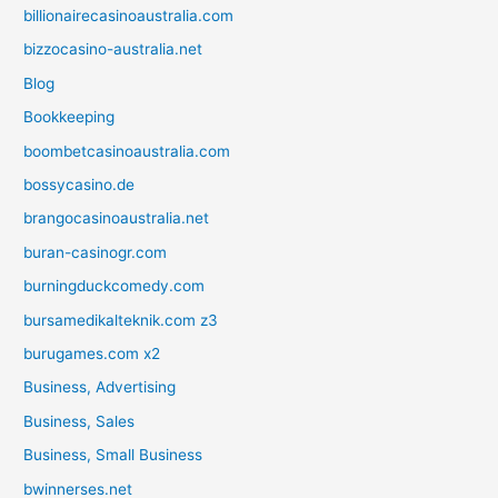
billionairecasinoaustralia.com
bizzocasino-australia.net
Blog
Bookkeeping
boombetcasinoaustralia.com
bossycasino.de
brangocasinoaustralia.net
buran-casinogr.com
burningduckcomedy.com
bursamedikalteknik.com z3
burugames.com x2
Business, Advertising
Business, Sales
Business, Small Business
bwinnerses.net