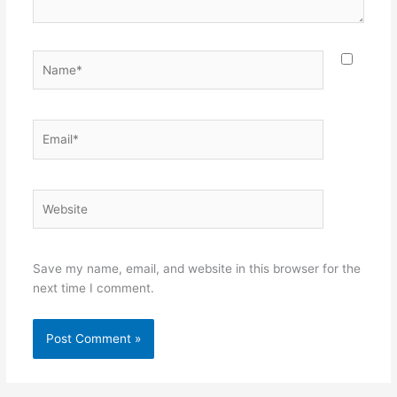
Name*
Email*
Website
Save my name, email, and website in this browser for the
next time I comment.