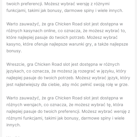
twoich preferencji. Możesz wybrać wersję z różnymi
funkcjami, takimi jak bonusy, darmowe spiny i wiele innych.
Warto zauważyć, że gra Chicken Road slot jest dostępna w
różnych kasynach online, co oznacza, że możesz wybrać to,
które najlepiej pasuje do twoich potrzeb. Możesz wybrać
kasyno, które oferuje najlepsze warunki gry, a także najlepsze
bonusy.
Wreszcie, gra Chicken Road slot jest dostępna w różnych
językach, co oznacza, że możesz ją rozegrać w języku, który
najlepiej pasuje do twoich potrzeb. Możesz wybrać język, który
jest najłatwiejszy dla ciebie, aby móc pełnić swoją rolę w grze.
Warto zauważyć, że gra Chicken Road slot jest dostępna w
różnych wersjach, co oznacza, że możesz wybrać tę, która
najlepiej pasuje do twoich preferencji. Możesz wybrać wersję z
różnymi funkcjami, takimi jak bonusy, darmowe spiny i wiele
innych.