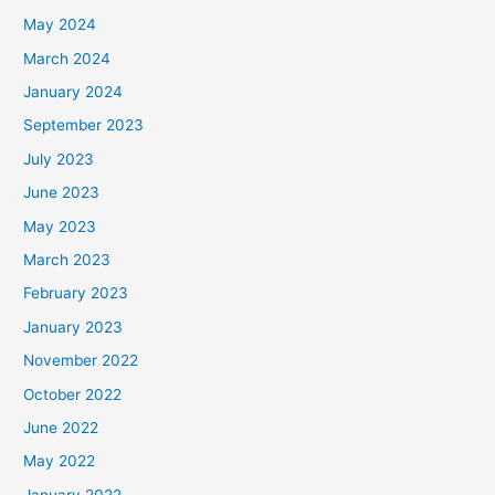
May 2024
March 2024
January 2024
September 2023
July 2023
June 2023
May 2023
March 2023
February 2023
January 2023
November 2022
October 2022
June 2022
May 2022
January 2022