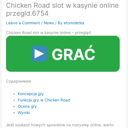
Chicken Road slot w kasynie online
przegld.6754
Leave a Comment
/
News
/ By
etomidetka
Chicken Road slot w kasynie online – przegląd
GRAĆ
Содержимое
Koncepcja gry
Funkcje gry w Chicken Road
Ocena gry
Wyniki
Jeśli szukasz nowych sposobów na rozrywkę online, warto