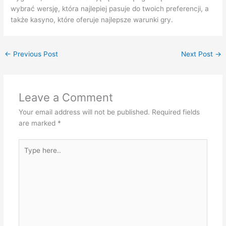
wybrać wersję, która najlepiej pasuje do twoich preferencji, a
także kasyno, które oferuje najlepsze warunki gry.
←
Previous Post
Next Post
→
Leave a Comment
Your email address will not be published.
Required fields
are marked
*
Type
here..