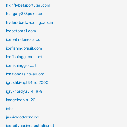
highflybetsportugal.com
hungary888poker.com
hyderabadweddingcars.in
icebetbrasil.com
icebetindonesia.com
icefishingbrasil.com
icefishinggames.net
icefishinggioco.it
ignitioncasino-au.org
igrushki-opt34.ru 2000
igry-nardy.ru 4, 6-8
imageloop.ru 20
info
jassiwoodwork.in2
jeetcitycasinoaustralia.net