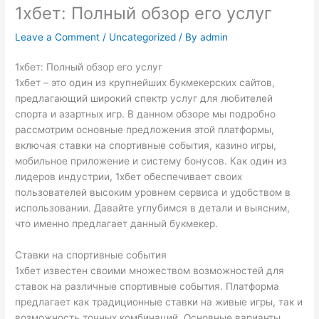
1хбет: Полный обзор его услуг
Leave a Comment
/
Uncategorized
/ By
admin
1хбет: Полный обзор его услуг
1хбет – это один из крупнейших букмекерских сайтов,
предлагающий широкий спектр услуг для любителей
спорта и азартных игр. В данном обзоре мы подробно
рассмотрим основные предложения этой платформы,
включая ставки на спортивные события, казино игры,
мобильное приложение и систему бонусов. Как один из
лидеров индустрии, 1хбет обеспечивает своих
пользователей высоким уровнем сервиса и удобством в
использовании. Давайте углубимся в детали и выясним,
что именно предлагает данный букмекер.
Ставки на спортивные события
1хбет известен своими множеством возможностей для
ставок на различные спортивные события. Платформа
предлагает как традиционные ставки на живые игры, так и
возможность точных комбинаций. Основные варианты