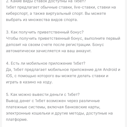
2. Какие виды ставок доступны на 1хбет?
1хбет предлагает обычные ставки, live-ставки, ставки на
киберспорт, а также виртуальный спорт. Вы можете
выбрать из множества видов спорта.
3. Как получить приветственный бонус?
Чтобы получить приветственный бонус, выполните первый
депозит на своем счете после регистрации. Бонус
автоматически зачисляется на ваш аккаунт.
4. Есть ли мобильное приложение 1хбет?
Да, 1хбет предлагает мобильное приложение для Android и
iOS, с помощью которого вы можете делать ставки и
играть в казино на ходу.
5. Как можно вывести деньги с 1хбет?
Вывод денег с 1хбет возможен через различные
платежные системы, включая банковские карты,
электронные кошельки и другие методы, доступные на
платформе.