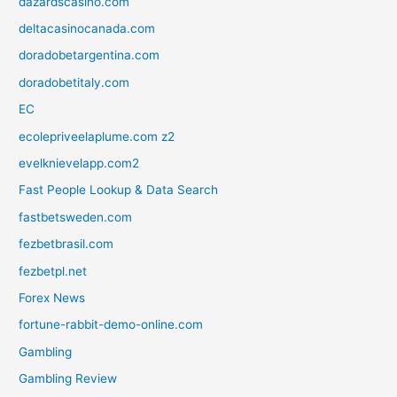
dazardscasino.com
deltacasinocanada.com
doradobetargentina.com
doradobetitaly.com
EC
ecolepriveelaplume.com z2
evelknievelapp.com2
Fast People Lookup & Data Search
fastbetsweden.com
fezbetbrasil.com
fezbetpl.net
Forex News
fortune-rabbit-demo-online.com
Gambling
Gambling Review