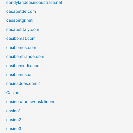
candylandcasinoaustralia.net
casabetde.com
casabetgr.net
casabetitaly.com
casibomat.com
casibomes.com
casibomfrance.com
casibomindia.com
casibomus.us
casinadoes.com2
Casino
casino utan svensk licens
casino1
casino2
casino3