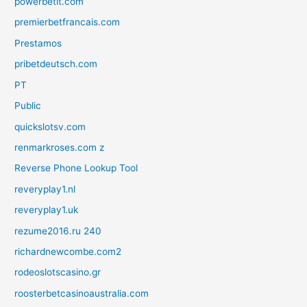
powerbetit.com
premierbetfrancais.com
Prestamos
pribetdeutsch.com
PT
Public
quickslotsv.com
renmarkroses.com z
Reverse Phone Lookup Tool
reveryplay1.nl
reveryplay1.uk
rezume2016.ru 240
richardnewcombe.com2
rodeoslotscasino.gr
roosterbetcasinoaustralia.com