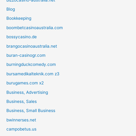
Blog
Bookkeeping
boombetcasinoaustralia.com
bossycasino.de
brangocasinoaustralia.net
buran-casinogr.com
burningduckcomedy.com
bursamedikalteknik.com z3
burugames.com x2
Business, Advertising
Business, Sales
Business, Small Business
bwinnerses.net
campobetus.us