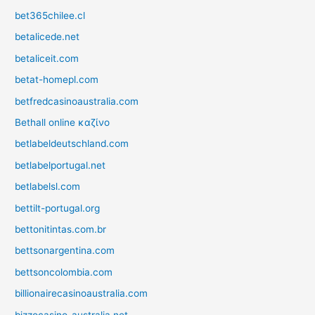
bet365chilee.cl
betalicede.net
betaliceit.com
betat-homepl.com
betfredcasinoaustralia.com
Bethall online καζίνο
betlabeldeutschland.com
betlabelportugal.net
betlabelsl.com
bettilt-portugal.org
bettonitintas.com.br
bettsonargentina.com
bettsoncolombia.com
billionairecasinoaustralia.com
bizzocasino-australia.net