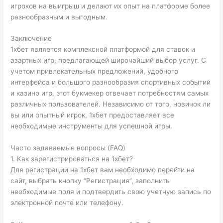
игроков на выигрыш и делают их опыт на платформе более
разнообразным и выгодным.
Заключение
1хбет является комплексной платформой для ставок и
азартных игр, предлагающей широчайший выбор услуг. С
учетом привлекательных предложений, удобного
интерфейса и большого разнообразия спортивных событий
и казино игр, этот букмекер отвечает потребностям самых
различных пользователей. Независимо от того, новичок ли
вы или опытный игрок, 1хбет предоставляет все
необходимые инструменты для успешной игры.
Часто задаваемые вопросы (FAQ)
1. Как зарегистрироваться на 1хбет?
Для регистрации на 1хбет вам необходимо перейти на
сайт, выбрать кнопку “Регистрация”, заполнить
необходимые поля и подтвердить свою учетную запись по
электронной почте или телефону.