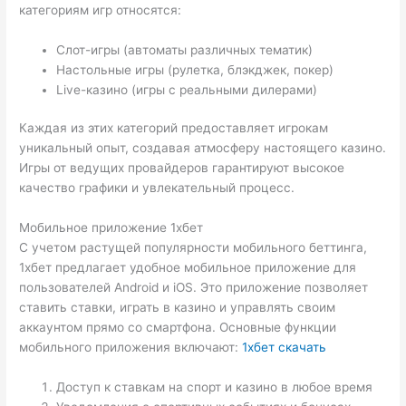
категориям игр относятся:
Слот-игры (автоматы различных тематик)
Настольные игры (рулетка, блэкджек, покер)
Live-казино (игры с реальными дилерами)
Каждая из этих категорий предоставляет игрокам
уникальный опыт, создавая атмосферу настоящего казино.
Игры от ведущих провайдеров гарантируют высокое
качество графики и увлекательный процесс.
Мобильное приложение 1хбет
С учетом растущей популярности мобильного беттинга,
1хбет предлагает удобное мобильное приложение для
пользователей Android и iOS. Это приложение позволяет
ставить ставки, играть в казино и управлять своим
аккаунтом прямо со смартфона. Основные функции
мобильного приложения включают:
1хбет скачать
Доступ к ставкам на спорт и казино в любое время