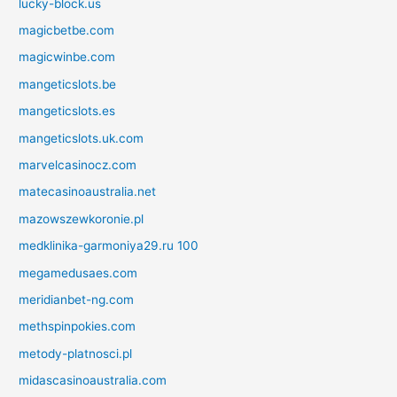
lucky-block.us
magicbetbe.com
magicwinbe.com
mangeticslots.be
mangeticslots.es
mangeticslots.uk.com
marvelcasinocz.com
matecasinoaustralia.net
mazowszewkoronie.pl
medklinika-garmoniya29.ru 100
megamedusaes.com
meridianbet-ng.com
methspinpokies.com
metody-platnosci.pl
midascasinoaustralia.com