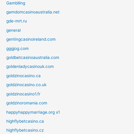
Gamblling
gamdomcasinoaustralia.net
gde-mrt.ru
general
gentingcasinoireland.com
gggjog.com
goldbetcasinoaustralia.com
goldenladycasinouk.com
goldzinocasino.ca
goldzinocasino.co.uk
goldzinocasino1.fr
goldzinoromania.com
happyhappymarriage.org x1
highflybetcasino.ca
highflybetcasino.cz