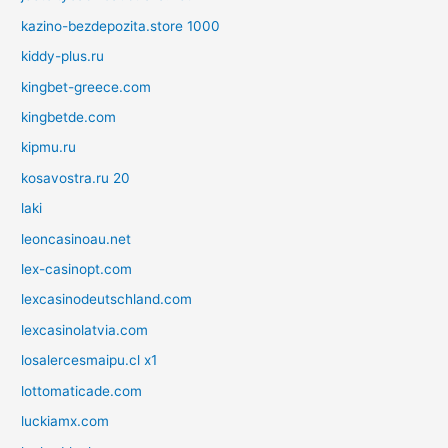
kazino-bezdepozita.store 1000
kiddy-plus.ru
kingbet-greece.com
kingbetde.com
kipmu.ru
kosavostra.ru 20
laki
leoncasinoau.net
lex-casinopt.com
lexcasinodeutschland.com
lexcasinolatvia.com
losalercesmaipu.cl x1
lottomaticade.com
luckiamx.com