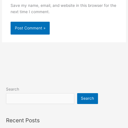
Save my name, email, and website in this browser for the
next time I comment.
Search
Search
Recent Posts