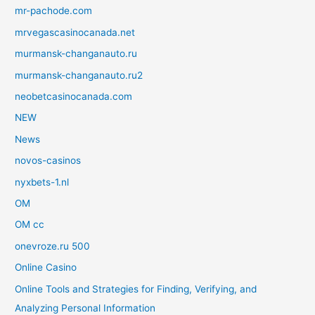
mr-pachode.com
mrvegascasinocanada.net
murmansk-changanauto.ru
murmansk-changanauto.ru2
neobetcasinocanada.com
NEW
News
novos-casinos
nyxbets-1.nl
OM
OM cc
onevroze.ru 500
Online Casino
Online Tools and Strategies for Finding, Verifying, and
Analyzing Personal Information