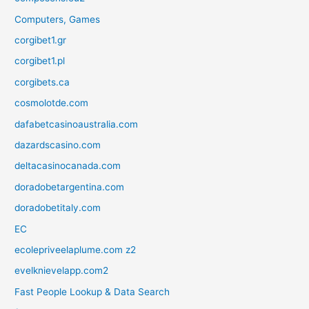
Computers, Games
corgibet1.gr
corgibet1.pl
corgibets.ca
cosmolotde.com
dafabetcasinoaustralia.com
dazardscasino.com
deltacasinocanada.com
doradobetargentina.com
doradobetitaly.com
EC
ecolepriveelaplume.com z2
evelknievelapp.com2
Fast People Lookup & Data Search