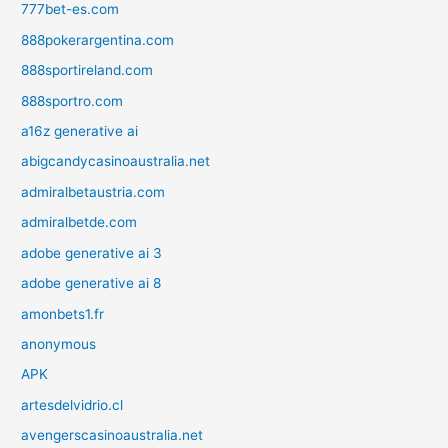
777bet-es.com
888pokerargentina.com
888sportireland.com
888sportro.com
a16z generative ai
abigcandycasinoaustralia.net
admiralbetaustria.com
admiralbetde.com
adobe generative ai 3
adobe generative ai 8
amonbets1.fr
anonymous
APK
artesdelvidrio.cl
avengerscasinoaustralia.net