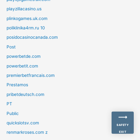
playzillacasino.us
plinkogames.uk.com
poliklinika4rm.ru 10
posidocasinocanada.com
Post
powerbetde.com
powerbetit.com
premierbetfrancais.com
Prestamos
pribetdeutsch.com
PT
Public
quickslotsv.com
SAFETY
renmarkroses.com z
EXIT