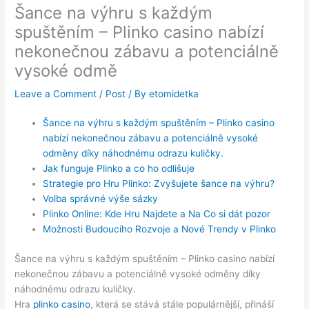
Šance na výhru s každým
spuštěním – Plinko casino nabízí
nekonečnou zábavu a potenciálně
vysoké odmě
Leave a Comment
/
Post
/ By
etomidetka
Šance na výhru s každým spuštěním – Plinko casino
nabízí nekonečnou zábavu a potenciálně vysoké
odměny díky náhodnému odrazu kuličky.
Jak funguje Plinko a co ho odlišuje
Strategie pro Hru Plinko: Zvyšujete šance na výhru?
Volba správné výše sázky
Plinko Online: Kde Hru Najdete a Na Co si dát pozor
Možnosti Budoucího Rozvoje a Nové Trendy v Plinko
Šance na výhru s každým spuštěním – Plinko casino nabízí
nekonečnou zábavu a potenciálně vysoké odměny díky
náhodnému odrazu kuličky.
Hra
plinko casino
, která se stává stále populárnější, přináší