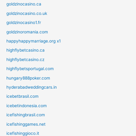
goldzinocasino.ca
goldzinocasino.co.uk
goldzinocasino1.fr
goldzinoromania.com
happyhappymarriage.org x1
highflybetcasino.ca
highflybetcasino.cz
highflybetsportugal.com
hungary888poker.com
hyderabadweddingcars.in
icebetbrasil.com
icebetindonesia.com
icefishingbrasil.com
icefishinggames.net
icefishinggioco.it