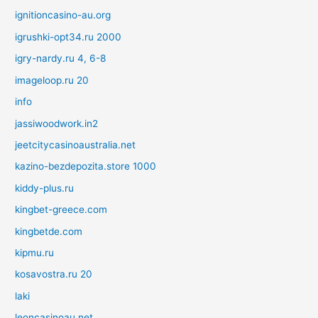
ignitioncasino-au.org
igrushki-opt34.ru 2000
igry-nardy.ru 4, 6-8
imageloop.ru 20
info
jassiwoodwork.in2
jeetcitycasinoaustralia.net
kazino-bezdepozita.store 1000
kiddy-plus.ru
kingbet-greece.com
kingbetde.com
kipmu.ru
kosavostra.ru 20
laki
leoncasinoau.net