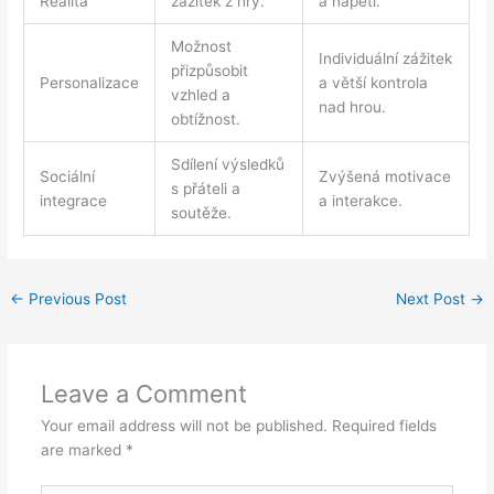
Realita
zážitek z hry.
a napětí.
Možnost
Individuální zážitek
přizpůsobit
Personalizace
a větší kontrola
vzhled a
nad hrou.
obtížnost.
Sdílení výsledků
Sociální
Zvýšená motivace
s přáteli a
integrace
a interakce.
soutěže.
←
Previous Post
Next Post
→
Leave a Comment
Your email address will not be published.
Required fields
are marked
*