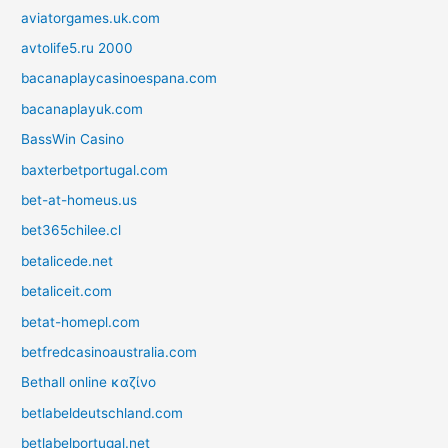
aviatorgames.uk.com
avtolife5.ru 2000
bacanaplaycasinoespana.com
bacanaplayuk.com
BassWin Casino
baxterbetportugal.com
bet-at-homeus.us
bet365chilee.cl
betalicede.net
betaliceit.com
betat-homepl.com
betfredcasinoaustralia.com
Bethall online καζίνο
betlabeldeutschland.com
betlabelportugal.net